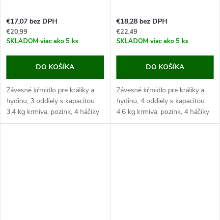
€17,07 bez DPH
€18,28 bez DPH
€20,99
€22,49
SKLADOM
viac ako 5 ks
SKLADOM
viac ako 5 ks
DO KOŠÍKA
DO KOŠÍKA
Závesné kŕmidlo pre králiky a
Závesné kŕmidlo pre králiky a
hydinu, 3 oddiely s kapacitou
hydinu, 4 oddiely s kapacitou
3,4 kg krmiva, pozink, 4 háčiky
4,6 kg krmiva, pozink, 4 háčiky
na uchytenie, rozmery
na uchytenie, rozmery
29x12x25 cm.
39x12x25 cm.
Toto skvelé kŕmidlo je ľahké,
Toto skvelé kŕmidlo je ľahké,
odolné vďaka pozinku...
odolné vďaka pozinku...