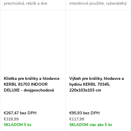
priechodná, rebrík a dve
interiérové použitie, vyberateľný
kŕmidlá, zasúvací systém,
trusník pre ľahké čistenie, 113 x
rozmery 120 x 53 x 86 cm.
60 x 92 cm. Jedná sa o štýlovú
Ak hľadáte priestrannú klietku...
drevenú klietku pre...
Klietka pre králiky a hlodavce
Výbeh pre králiky, hlodavce a
KERBL 81703 INDOOR
hydinu KERBL 70345,
DELUXE - dvojposchodová
220x103x103 cm
€267,47 bez DPH
€95,93 bez DPH
€328,99
€117,99
SKLADOM
5 ks
SKLADOM
viac ako 5 ks