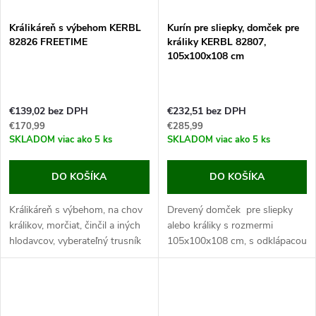
Králikáreň s výbehom KERBL
Kurín pre sliepky, domček pre
82826 FREETIME
králiky KERBL 82807,
105x100x108 cm
€139,02 bez DPH
€232,51 bez DPH
€170,99
€285,99
SKLADOM
viac ako 5 ks
SKLADOM
viac ako 5 ks
DO KOŠÍKA
DO KOŠÍKA
Králikáreň s výbehom, na chov
Drevený domček pre sliepky
králikov, morčiat, činčil a iných
alebo králiky s rozmermi
hlodavcov, vyberateľný trusník
105x100x108 cm, s odklápacou
pre ľahké čistenie, rozmery
strechou a vyberateľnou
140×65×100 cm. Jedná sa o
podlahou. Ak hľadáte kvalitné
výbornú králikáreň, ktorá je...
drevený domček pre...