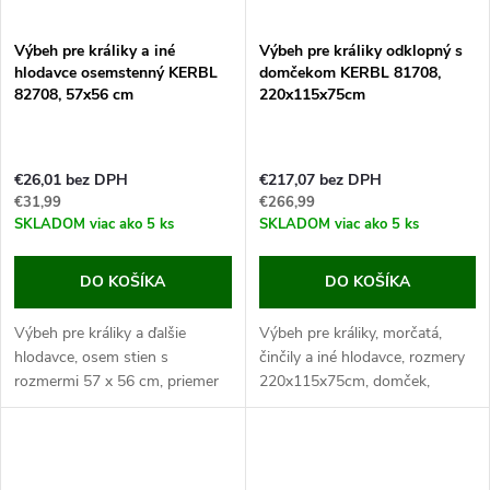
Výbeh pre králiky a iné
Výbeh pre králiky odklopný s
hlodavce osemstenný KERBL
domčekom KERBL 81708,
82708, 57x56 cm
220x115x75cm
€26,01 bez DPH
€217,07 bez DPH
€31,99
€266,99
SKLADOM
viac ako 5 ks
SKLADOM
viac ako 5 ks
DO KOŠÍKA
DO KOŠÍKA
Výbeh pre králiky a ďalšie
Výbeh pre králiky, morčatá,
hlodavce, osem stien s
činčily a iné hlodavce, rozmery
rozmermi 57 x 56 cm, priemer
220x115x75cm, domček,
výbehu 143 cm, jednoduchá
odpočinková plošina, odklopná
montáž, pozinkovaný kov.
strecha. Ak hľadáte prepychové
Pokiaľ hľadáte ohrádku pre
bývanie pre svojho králika,
svojho králika, v...
potom...