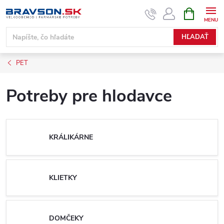
Prejsť
NÁKUPN
KOŠÍK
na
obsah
HĽADAŤ
PET
Potreby pre hlodavce
KRÁLIKÁRNE
KLIETKY
DOMČEKY