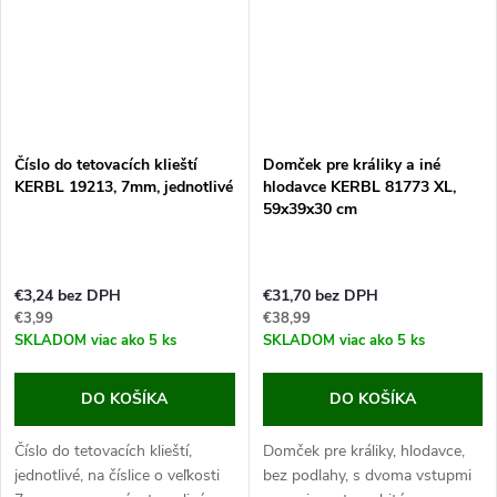
Číslo do tetovacích klieští
Domček pre králiky a iné
KERBL 19213, 7mm, jednotlivé
hlodavce KERBL 81773 XL,
59x39x30 cm
€3,24 bez DPH
€31,70 bez DPH
€3,99
€38,99
SKLADOM
viac ako 5 ks
SKLADOM
viac ako 5 ks
DO KOŠÍKA
DO KOŠÍKA
Číslo do tetovacích klieští,
Domček pre králiky, hlodavce,
jednotlivé, na číslice o veľkosti
bez podlahy, s dvoma vstupmi