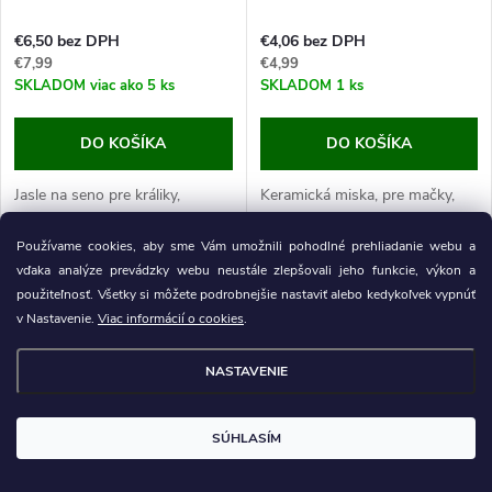
€6,50 bez DPH
€4,06 bez DPH
€7,99
€4,99
SKLADOM
viac ako 5 ks
SKLADOM
1 ks
DO KOŠÍKA
DO KOŠÍKA
Jasle na seno pre králiky,
Keramická miska, pre mačky,
ochrana pred znečistením
psy, hlodavce, vtáctvo, pevné
krmiva, z kvalitného dreva,
prevedenie, zaoblené okraje,
Používame cookies, aby sme Vám umožnili pohodlné prehliadanie webu a
jednoduchá montáž, rozmery
priemer dna 17 cm, otvoru 14,3
vďaka analýze prevádzky webu neustále zlepšovali jeho funkcie, výkon a
25x17x20 cm. Potešte svojich
cm, objem 1 l. Kúpte svojim
použiteľnosť. Všetky si môžete podrobnejšie nastaviť alebo kedykoľvek vypnúť
zajačikov kvalitným a
maznáčikom štýlovú
v Nastavenie.
Viac informácií o cookies
.
praktickým...
keramickú...
NASTAVENIE
SÚHLASÍM