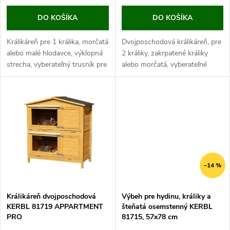
d
d
DO KOŠÍKA
DO KOŠÍKA
u
u
Králikáreň pre 1 králika, morčatá
Dvojposchodová králikáreň, pre
k
alebo malé hlodavce, výklopná
2 králiky, zakrpatené králiky
k
strecha, vyberateľný trusník pre
alebo morčatá, vyberateľné
t
ľahké čistenie, 100 x 45 x 62
trusníky pre ľahké čistenie, 118
cm. Ak hľadáte riešenie, ako
x 61 x 130 cm. Pokiaľ hľadáte
t
ubytovať svojho...
praktickú dvojposchodovú...
o
o
v
v
–14 %
Králikáreň dvojposchodová
Výbeh pre hydinu, králiky a
KERBL 81719 APPARTMENT
šteňatá osemstenný KERBL
PRO
81715, 57x78 cm