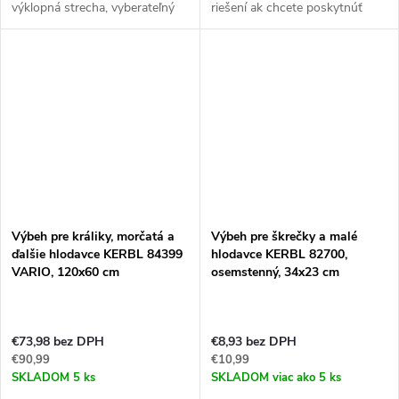
výklopná strecha, vyberateľný
riešení ak chcete poskytnúť
trusník pre ľahké čistenie,
svojim maznáčikom priestor na
116x52x82 cm.
voľný pohyb a zábavu vonku.
Ak hľadáte riešenie, ako
S týmto kvalitným výbehom
ubytovať svojho králika,...
môžete byť pokojní, že...
Výbeh pre králiky, morčatá a
Výbeh pre škrečky a malé
ďalšie hlodavce KERBL 84399
hlodavce KERBL 82700,
VARIO, 120x60 cm
osemstenný, 34x23 cm
€73,98 bez DPH
€8,93 bez DPH
€90,99
€10,99
SKLADOM
5 ks
SKLADOM
viac ako 5 ks