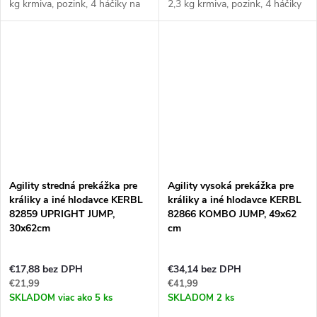
kg krmiva, pozink, 4 háčiky na
2,3 kg krmiva, pozink, 4 háčiky
uchytenie, rozmery 12x12x25
na uchytenie, rozmery
cm.
19x12x25 cm.
Toto skvelé kŕmidlo je ľahké,
Toto skvelé kŕmidlo je ľahké,
odolné vďaka pozinku...
odolné vďaka pozinku...
Agility stredná prekážka pre
Agility vysoká prekážka pre
králiky a iné hlodavce KERBL
králiky a iné hlodavce KERBL
82859 UPRIGHT JUMP,
82866 KOMBO JUMP, 49x62
30x62cm
cm
€17,88 bez DPH
€34,14 bez DPH
€21,99
€41,99
SKLADOM
viac ako 5 ks
SKLADOM
2 ks