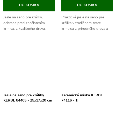
DO KOŠÍKA
DO KOŠÍKA
Jasle na seno pre králiky,
Praktické jasle na seno pre
ochrana pred znečistením
králika v tradičnom tvare
krmiva, z kvalitného dreva,
krmelca z prírodného dreva a
jednoduchá montáž, rozmery
ochrannou strieškou s
37x17x20 cm. Potešte svojich
rozmermi 45x32x33 cm.
zajačikov kvalitným a
Prírodné jasle poskytujú
praktickým...
králikom prístup k...
Jasle na seno pre králiky
Keramická miska KERBL
KERBL 84405 - 25x17x20 cm
74116 - 1l