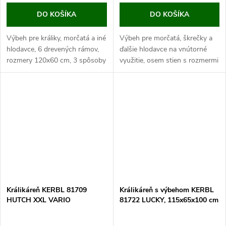
DO KOŠÍKA
DO KOŠÍKA
Výbeh pre králiky, morčatá a iné
Výbeh pre morčatá, škrečky a
hlodavce, 6 drevených rámov,
ďalšie hlodavce na vnútorné
rozmery 120x60 cm, 3 spôsoby
využitie, osem stien s rozmermi
zostavenia, ľahké
34 x 23 cm , priemer výbehu
premiestnenie. Pokiaľ hľadáte
cca 85 cm, jednoduchá
variabilný výbeh pre svojich
montáž, lakovaný kov. Pokiaľ...
malých...
Králikáreň KERBL 81709
Králikáreň s výbehom KERBL
HUTCH XXL VARIO
81722 LUCKY, 115x65x100 cm