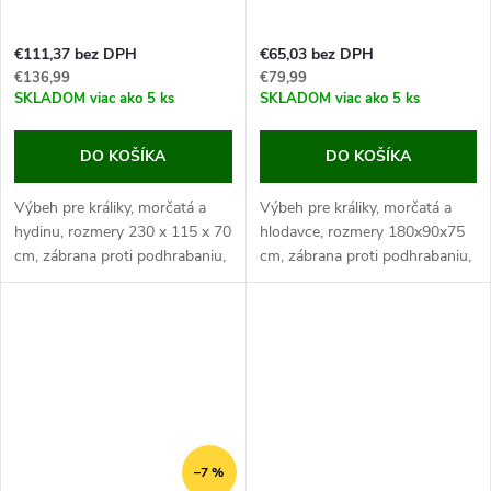
€111,37 bez DPH
€65,03 bez DPH
€136,99
€79,99
SKLADOM
viac ako 5 ks
SKLADOM
viac ako 5 ks
DO KOŠÍKA
DO KOŠÍKA
Výbeh pre králiky, morčatá a
Výbeh pre králiky, morčatá a
hydinu, rozmery 230 x 115 x 70
hlodavce, rozmery 180x90x75
cm, zábrana proti podhrabaniu,
cm, zábrana proti podhrabaniu,
jednoduchá montáž,
jednoduchá montáž,
pozinkovaný kov.
pozinkovaný kov. Pokiaľ hľadáte
Jedná sa o veľký výbeh, v
priestranný a stabilný výbeh
ktorom môžete svojich...
pre...
–7 %