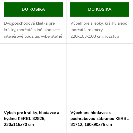
DO KOŠÍKA
DO KOŠÍKA
Dvojposchodová klietka pre
Výbeh pre sliepky, králiky alebo
králiky, morčatá a iné hlodavce,
morčatá, rozmery
interiérové použitie, vyberateľné
220x103x103 cm, rozstup
trusníky pre ľahké čistenie, 113
drôtov 3,6 cm, jednoduchá
x 60 x 92 cm. Ak hľadáte
montáž, pozinkovaný kov.
dostatočne priestrannú...
Ak hľadáte priestranný výbeh
pre sliepky...
Výbeh pre králiky, hlodavce a
Výbeh pre hlodavce s
hydinu KERBL 82825,
podhrabovou zábranou KERBL
230x115x70 cm
81712, 180x90x75 cm