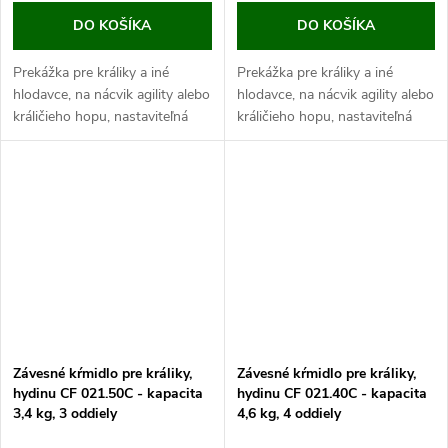
DO KOŠÍKA
DO KOŠÍKA
Prekážka pre králiky a iné
Prekážka pre králiky a iné
hlodavce, na nácvik agility alebo
hlodavce, na nácvik agility alebo
králičieho hopu, nastaviteľná
králičieho hopu, nastaviteľná
výška skoku, variabilné
výška skoku, variabilné
umiestnenia tyčiek.
umiestnenie tyčiek.
Ak hľadáte variantnú prekážku
Ak hľadáte variabilnú prekážku
pre cvičenie...
pre...
Závesné kŕmidlo pre králiky,
Závesné kŕmidlo pre králiky,
hydinu CF 021.50C - kapacita
hydinu CF 021.40C - kapacita
3,4 kg, 3 oddiely
4,6 kg, 4 oddiely