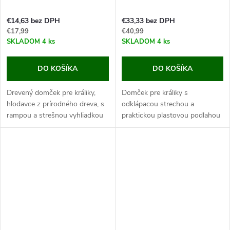
€14,63 bez DPH
€33,33 bez DPH
€17,99
€40,99
SKLADOM
4 ks
SKLADOM
4 ks
DO KOŠÍKA
DO KOŠÍKA
Drevený domček pre králiky,
Domček pre králiky s
hlodavce z prírodného dreva, s
odklápacou strechou a
rampou a strešnou vyhliadkou
praktickou plastovou podlahou
o rozmeroch 50x25x25 cm.
pre ľahké čistenie, rozmery
Tento štýlový domček urobí
36x36x40 cm.
veľkú radosť nejednému
Ak hľadáte kvalitný drevený
hlodavcovi, či...
domček pre vašich králikov,
potom...