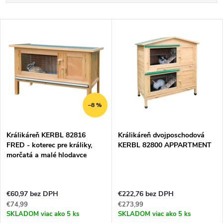
a
Najlacnejšie
V
Najdrahšie
d
ý
Najpredávanejšie
e
p
Abecedne
n
i
–8 %
i
s
e
Králikáreň KERBL 82816
Králikáreň dvojposchodová
FRED - koterec pre králiky,
KERBL 82800 APPARTMENT
p
morčatá a malé hlodavce
p
r
r
€60,97 bez DPH
€222,76 bez DPH
o
€74,99
€273,99
o
SKLADOM
viac ako 5 ks
SKLADOM
viac ako 5 ks