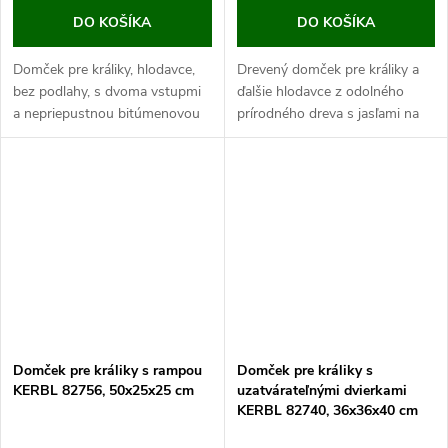
DO KOŠÍKA
DO KOŠÍKA
Domček pre králiky, hlodavce,
Drevený domček pre králiky a
bez podlahy, s dvoma vstupmi
ďalšie hlodavce z odolného
a nepriepustnou bitúmenovou
prírodného dreva s jasľami na
strechou, rozmery 45x32x27
seno, rozmery 42x34, 5x27 cm.
cm. Ak hľadáte kvalitný drevený
Ak hľadáte kvalitný drevený
domček pre Vašich miláčikov,...
domček pre svojho králika,...
Domček pre králiky s rampou
Domček pre králiky s
KERBL 82756, 50x25x25 cm
uzatvárateľnými dvierkami
KERBL 82740, 36x36x40 cm