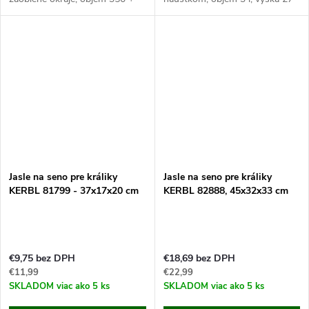
450 ml, rozmery 25,5 x 9,2 x
cm, šírka 17,5 cm, priemer
6,5 cm. Doprajte svojim
zásobníka 13x11 cm. Doprajte
maznáčikom luxusný
svojej hydine či králikom čistú...
jedálenský...
Jasle na seno pre králiky
Jasle na seno pre králiky
KERBL 81799 - 37x17x20 cm
KERBL 82888, 45x32x33 cm
€9,75 bez DPH
€18,69 bez DPH
€11,99
€22,99
SKLADOM
viac ako 5 ks
SKLADOM
viac ako 5 ks