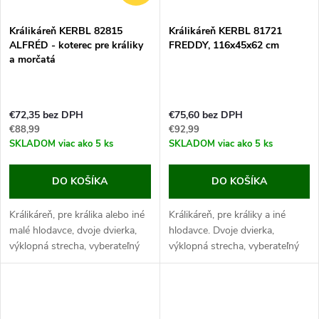
Králikáreň KERBL 82815
Králikáreň KERBL 81721
ALFRÉD - koterec pre králiky
FREDDY, 116x45x62 cm
a morčatá
€72,35 bez DPH
€75,60 bez DPH
€88,99
€92,99
SKLADOM
viac ako 5 ks
SKLADOM
viac ako 5 ks
DO KOŠÍKA
DO KOŠÍKA
Králikáreň, pre králika alebo iné
Králikáreň, pre králiky a iné
malé hlodavce, dvoje dvierka,
hlodavce. Dvoje dvierka,
výklopná strecha, vyberateľný
výklopná strecha, vyberateľný
trusník pre ľahké
trusník na ľahké čistenie,
čistenie, 116x45x62 cm.
rozmery 116x45x62 cm.
Ak hľadáte riešenie, ako
Ak hľadáte riešenie, ako
ubytovať svojho...
ubytovať svojho...