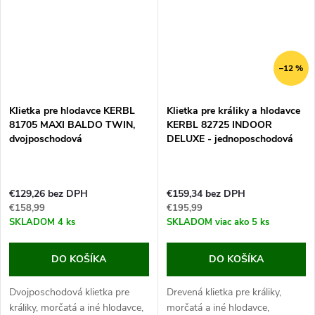
–12 %
Klietka pre hlodavce KERBL
Klietka pre králiky a hlodavce
81705 MAXI BALDO TWIN,
KERBL 82725 INDOOR
dvojposchodová
DELUXE - jednoposchodová
€129,26 bez DPH
€159,34 bez DPH
€158,99
€195,99
SKLADOM
4 ks
SKLADOM
viac ako 5 ks
DO KOŠÍKA
DO KOŠÍKA
Dvojposchodová klietka pre
Drevená klietka pre králiky,
králiky, morčatá a iné hlodavce,
morčatá a iné hlodavce,