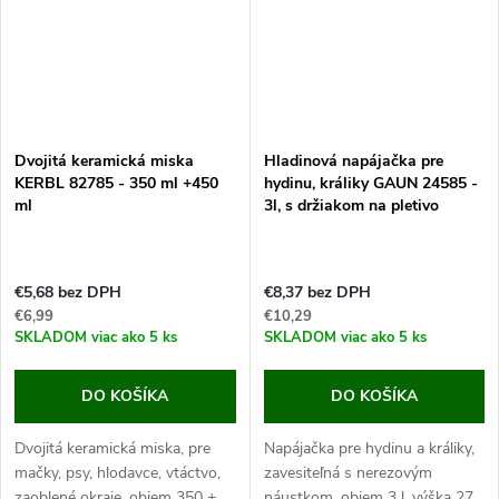
Dvojitá keramická miska
Hladinová napájačka pre
KERBL 82785 - 350 ml +450
hydinu, králiky GAUN 24585 -
ml
3l, s držiakom na pletivo
€5,68 bez DPH
€8,37 bez DPH
€6,99
€10,29
SKLADOM
viac ako 5 ks
SKLADOM
viac ako 5 ks
DO KOŠÍKA
DO KOŠÍKA
Dvojitá keramická miska, pre
Napájačka pre hydinu a králiky,
mačky, psy, hlodavce, vtáctvo,
zavesiteľná s nerezovým
zaoblené okraje, objem 350 +
náustkom, objem 3 l, výška 27