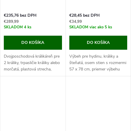
€235,76 bez DPH
€28,45 bez DPH
€289,99
€34,99
SKLADOM
4 ks
SKLADOM
viac ako 5 ks
DO KOŠÍKA
DO KOŠÍKA
Dvojposchodová králikáreň pre
Výbeh pre hydinu, králiky a
2 králiky, trpasličie králiky alebo
šteňatá, osem stien s rozmermi
morčatá, plastová strecha,
57 x 78 cm, priemer výbehu
vyberateľné trusníky,
143 cm, ľahká montáž, odolný
118x61x130 cm. Jedná sa o
proti poškriabaniu. Chcete
veľmi kvalitnú
svojich malých miláčikov nechať
dvojposchodovú...
na...