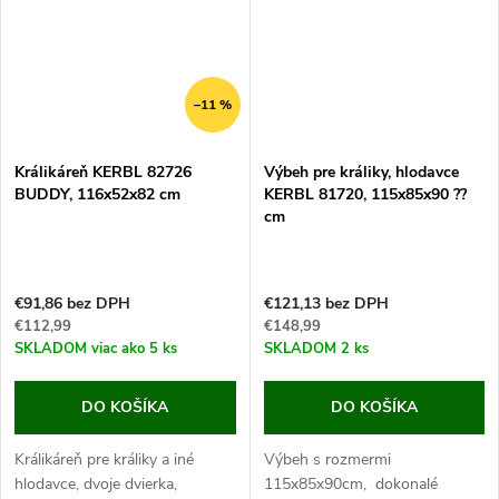
–11 %
Králikáreň KERBL 82726
Výbeh pre králiky, hlodavce
BUDDY, 116x52x82 cm
KERBL 81720, 115x85x90 ??
cm
€91,86 bez DPH
€121,13 bez DPH
€112,99
€148,99
SKLADOM
viac ako 5 ks
SKLADOM
2 ks
DO KOŠÍKA
DO KOŠÍKA
Králikáreň pre králiky a iné
Výbeh s rozmermi
hlodavce, dvoje dvierka,
115x85x90cm, dokonalé