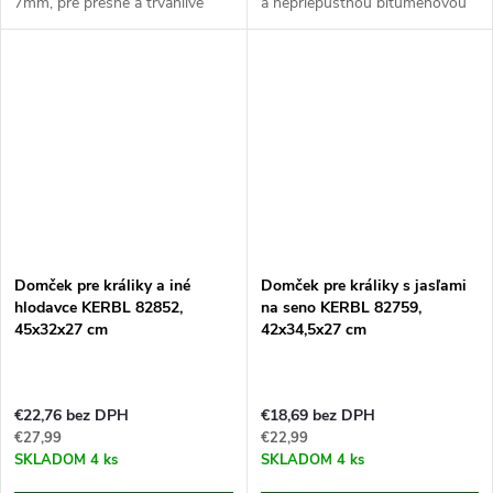
7mm, pre presné a trvanlivé
a nepriepustnou bitúmenovou
označovanie králikov a prasiat.
strechou s rozmermi 59x39x30
Tetovacie číslice do
cm. Ak hľadáte kvalitný drevený
profesionálnych klieští...
domček pre Vašich miláčikov,...
Domček pre králiky a iné
Domček pre králiky s jasľami
hlodavce KERBL 82852,
na seno KERBL 82759,
45x32x27 cm
42x34,5x27 cm
€22,76 bez DPH
€18,69 bez DPH
€27,99
€22,99
SKLADOM
4 ks
SKLADOM
4 ks