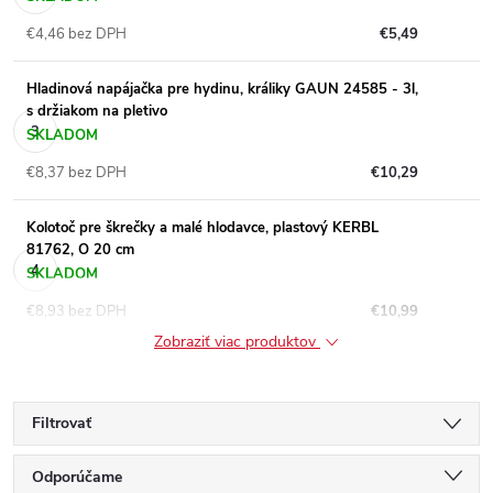
€4,46 bez DPH
€5,49
Hladinová napájačka pre hydinu, králiky GAUN 24585 - 3l,
s držiakom na pletivo
SKLADOM
€8,37 bez DPH
€10,29
Kolotoč pre škrečky a malé hlodavce, plastový KERBL
81762, O 20 cm
SKLADOM
€8,93 bez DPH
€10,99
Zobraziť viac produktov
Filtrovať
R
Odporúčame