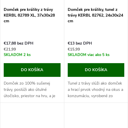
Domček pre králiky z trávy
Domček pre králiky, tunel z
KERBL 82789 XL, 37x30x28
trávy KERBL 82762, 24x30x24
cm
cm
€17,88 bez DPH
€13 bez DPH
€21,99
€15,99
SKLADOM
2 ks
SKLADOM
viac ako 5 ks
DO KOŠÍKA
DO KOŠÍKA
Domček zo 100% sušenej
Tunel z trávy slúži ako domček
trávy, poslúži ako útulné
a hrací prvok vhodný na okus a
útočisko, priestor na hru, a je
konzumáciu, vyrobené zo
ideálny na okus a konzumáciu,
100% sušenej trávy, rozmery
rozmery 37x30x28 cm. S týmto
24x30x24 cm. S touto
parádnym domčekom si Váš
atraktívnou hračkou sa Vášmu...
maznáčik...