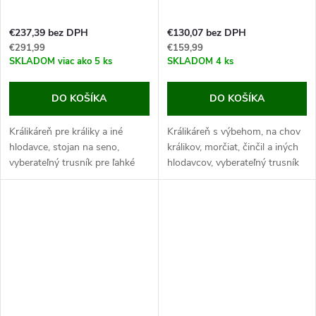
€237,39 bez DPH
€130,07 bez DPH
€291,99
€159,99
SKLADOM
viac ako 5 ks
SKLADOM
4 ks
DO KOŠÍKA
DO KOŠÍKA
Králikáreň pre králiky a iné
Králikáreň s výbehom, na chov
hlodavce, stojan na seno,
králikov, morčiat, činčil a iných
vyberateľný trusník pre ľahké
hlodavcov, vyberateľný trusník
čistenie, priestor na uschovanie
pre ľahké čistenie, rozmery
kŕmenia,155x76x80cm. Ak
115×65×100 cm.
hľadáte naozaj luxusnú...
Jedná sa výbornú králikáreň,
ktorá je...