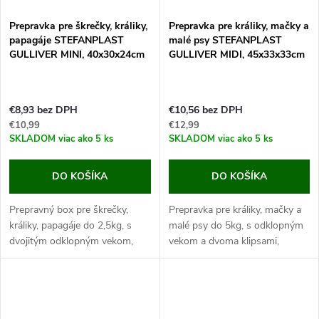
Prepravka pre škrečky, králiky,
Prepravka pre králiky, mačky a
papagáje STEFANPLAST
malé psy STEFANPLAST
GULLIVER MINI, 40x30x24cm
GULLIVER MIDI, 45x33x33cm
€8,93 bez DPH
€10,56 bez DPH
€10,99
€12,99
SKLADOM
viac ako 5 ks
SKLADOM
viac ako 5 ks
DO KOŠÍKA
DO KOŠÍKA
Prepravný box pre škrečky,
Prepravka pre králiky, mačky a
králiky, papagáje do 2,5kg, s
malé psy do 5kg, s odklopným
dvojitým odklopným vekom,
vekom a dvoma klipsami,
dvojitou rukoväťou a popruhom
rukoväťou a popruhom pre
pre ľahké prenášanie.
ľahké prenášanie.
Ak hľadáte vhodnú prepravku
Ak hľadáte vhodnú prepravku
pre svojho...
pre svojho králika,...