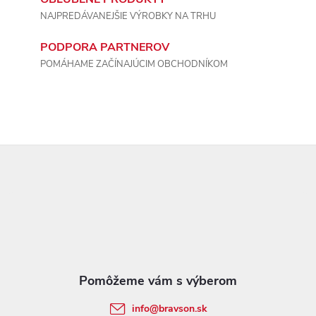
NAJPREDÁVANEJŠIE VÝROBKY NA TRHU
y
v
PODPORA PARTNEROV
POMÁHAME ZAČÍNAJÚCIM OBCHODNÍKOM
ý
p
i
Z
s
á
u
p
ä
t
info
@
bravson.sk