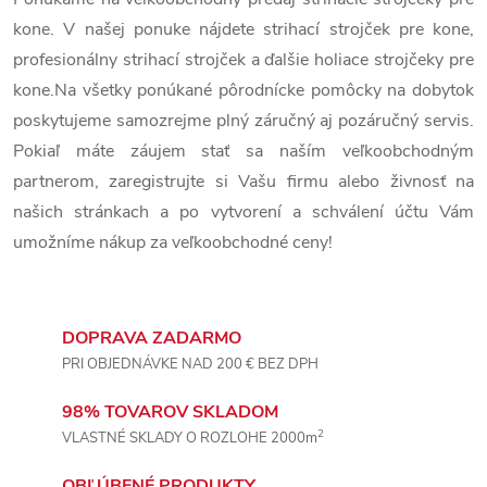
v
v
kone. V našej ponuke nájdete strihací strojček pre kone,
v
l
profesionálny strihací strojček a ďalšie holiace strojčeky pre
á
kone.Na všetky ponúkané pôrodnícke pomôcky na dobytok
poskytujeme samozrejme plný záručný aj pozáručný servis.
d
Pokiaľ máte záujem stať sa naším veľkoobchodným
a
partnerom, zaregistrujte si Vašu firmu alebo živnosť na
c
našich stránkach a po vytvorení a schválení účtu Vám
umožníme nákup za veľkoobchodné ceny!
i
e
DOPRAVA ZADARMO
p
PRI OBJEDNÁVKE NAD 200 € BEZ DPH
r
98% TOVAROV SKLADOM
v
2
VLASTNÉ SKLADY O ROZLOHE 2000m
k
OBĽÚBENÉ PRODUKTY