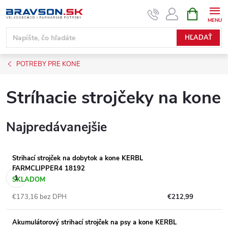
Prejsť
NÁKUPN
KOŠÍK
na
obsah
HĽADAŤ
POTREBY PRE KONE
Stríhacie strojčeky na kone
Najpredávanejšie
Strihací strojček na dobytok a kone KERBL
FARMCLIPPER4 18192
SKLADOM
€173,16 bez DPH
€212,99
Akumulátorový strihací strojček na psy a kone KERBL