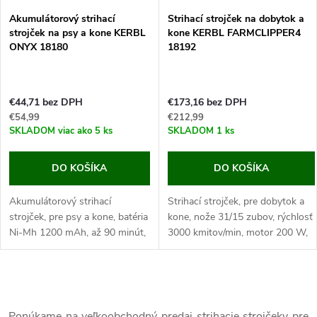
s
e
Akumulátorový strihací
Strihací strojček na dobytok a
strojček na psy a kone KERBL
kone KERBL FARMCLIPPER4
p
ONYX 18180
18192
p
r
r
€44,71 bez DPH
€173,16 bez DPH
o
€54,99
€212,99
o
SKLADOM
viac ako 5 ks
SKLADOM
1 ks
d
d
DO KOŠÍKA
DO KOŠÍKA
u
u
Akumulátorový strihací
Strihací strojček, pre dobytok a
k
strojček, pre psy a kone, batéria
kone, nože 31/15 zubov, rýchlosť
k
Ni-Mh 1200 mAh, až 90 minút,
3000 kmitov/min, motor 200 W,
t
so 4mi nástavcami, šírka strihu
kabel 5 m.
38 mm. Ak chcete mať svojho
Objavte špičkový strihací strojček
t
psa alebo koňa...
na dobytok a kone,...
o
O
o
Ponúkame na veľkoobchodný predaj strihacie strojčeky pre