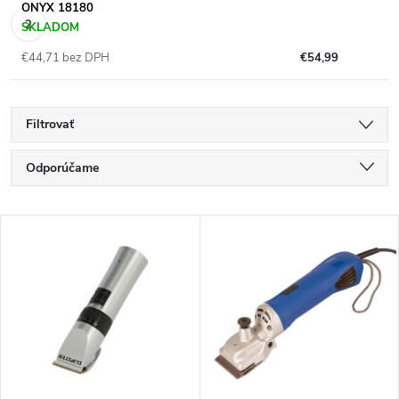
ONYX 18180
SKLADOM
€44,71 bez DPH
€54,99
Filtrovať
R
Odporúčame
a
Najlacnejšie
V
Najdrahšie
d
ý
Najpredávanejšie
e
p
Abecedne
n
i
i