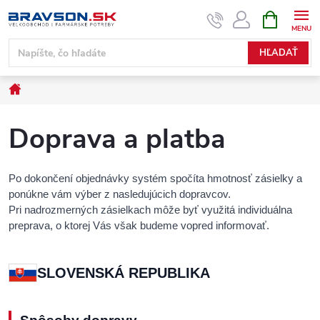
Prejsť
NÁKUPN
KOŠÍK
na
obsah
HĽADAŤ
Domov
Doprava a platba
Po dokončení objednávky systém spočíta hmotnosť zásielky a
ponúkne vám výber z nasledujúcich dopravcov.
Pri nadrozmerných zásielkach môže byť využitá individuálna
preprava, o ktorej Vás však budeme vopred informovať.
SLOVENSKÁ REPUBLIKA