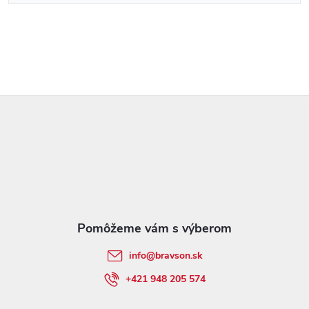
Z
á
p
ä
t
info
@
bravson.sk
i
+421 948 205 574