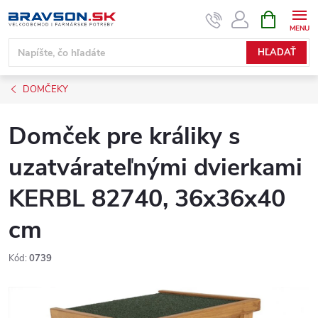
Prejsť
NÁKUPN
KOŠÍK
na
obsah
HĽADAŤ
DOMČEKY
Domček pre králiky s
uzatvárateľnými dvierkami
KERBL 82740, 36x36x40
cm
Kód:
0739