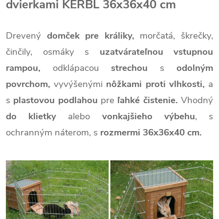
dvierkami KERBL 36x36x40 cm
Drevený
domček pre králiky,
morčatá, škrečky,
činčily, osmáky s
uzatvárateľnou vstupnou
rampou,
odklápacou
strechou
s
odolným
povrchom,
vyvýšenými
nôžkami proti vlhkosti,
a
s
plastovou podlahou
pre
ľahké čistenie.
Vhodný
do klietky
alebo
vonkajšieho výbehu
, s
ochranným náterom, s
rozmermi 36x36x40 cm.