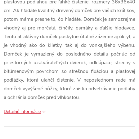
plastovou podlahou pre ľahké čistenie, rozmery 36x36x40
cm. Ak hľadáte kvalitný drevený domček pre vašich králikov,
potom máme presne to, čo hľadáte. Domček je samozrejme
vhodný aj pre morčatá, činčily, osmáky a ďalšie hlodavce.
Tento atraktívny domček poskytne útulné zázemie aj úkryt, a
je vhodný ako do klietky, tak aj do vonkajšieho výbehu.
Domček je vymazlený do posledného detailu počnúc od
priestorných uzatvárateľných dvierok, odklápacej strechy s
bitúmenovým povrchom so strešnou fixáciou a plastovej
podlážky, ktorá uľahčí čistenie. V neposlednom rade má
domček vyvýšené nôžky, ktoré zaistia odvetrávanie podlahy
a ochránia domček pred vlhkosťou.
Detailné informácie