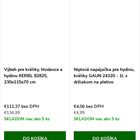
Výbeh pre králiky, hlodavce a
Niplová napájačka pre hydinu,
hydinu KERBL 82825,
králiky GAUN 24320 - 1l, s
230x115x70 cm
držiakom na pletivo
€111,37 bez DPH
€4,06 bez DPH
€136,99
€4,99
SKLADOM
viac ako 5 ks
SKLADOM
viac ako 5 ks
DO KOŠÍKA
DO KOŠÍKA