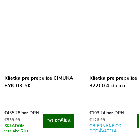
kvalitnú...
klietky pre...
Klietka pre prepelice CIMUKA
Klietka pre prepelic
BYK-03-5K
32200 4-dielna
€455,28 bez DPH
€103,24 bez DPH
€559,99
€126,99
DO KOŠÍKA
SKLADOM
OBJEDNANÉ OD
viac ako 5 ks
DODÁVATEĽA