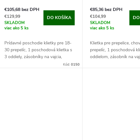
€105,68 bez DPH
€85,36 bez DPH
€129,99
€104,99
DO KOŠÍKA
DO
SKLADOM
SKLADOM
viac ako 5 ks
viac ako 5 ks
Prídavné poschodie klietky pre 18-
Klietka pre prepelice, cho
30 prepelíc, ​​1 poschodová klietka s
prepelíc, 1 poschodová kl
3 oddiely, zásobníky na vajcia,
oddielom, zásobník na vaj
kŕmiacej a napájací systém,
trusník ,kŕmidlo a napájač
Kód:
0150
98x65x35 cm. Ak sa váš chov
99x62x50 cm. Ak hľadáte 
rozrast a...
chov...