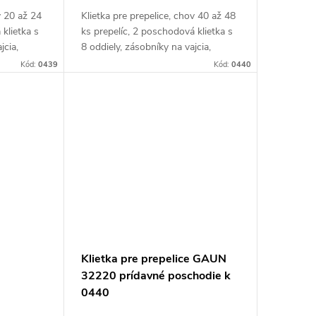
v 20 až 24
Klietka pre prepelice, chov 40 až 48
 klietka s
ks prepelíc, 2 poschodová klietka s
jcia,
8 oddiely, zásobníky na vajcia,
x58,5x100
kŕmidlo a napájačky, 104,5x58,5x90
Kód:
0439
Kód:
0440
chov...
cm. Jedná sa o praktickú klietku
pre...
Klietka pre prepelice GAUN
32220 prídavné poschodie k
0440