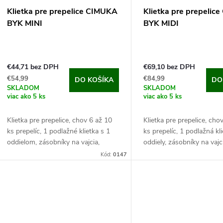
p
p
Klietka pre prepelice CIMUKA
Klietka pre prepelic
r
BYK MINI
BYK MIDI
r
o
o
€44,71 bez DPH
€69,10 bez DPH
d
€54,99
€84,99
DO KOŠÍKA
DO
d
SKLADOM
SKLADOM
u
viac ako 5 ks
viac ako 5 ks
u
Klietka pre prepelice, chov 6 až 10
Klietka pre prepelice, cho
k
ks prepelíc, ​​1 podlažné klietka s 1
ks prepelíc, ​​1 podlažná kl
k
oddielom, zásobníky na vajcia,
oddiely, zásobníky na vajc
t
kŕmiacej a napájací systém,
kŕmiacej a napájací systé
Kód:
0147
t
34x62x46 cm. Jedná sa o perfektnú
64x62x46 cm. Táto špičko
o
klietku...
pre chov...
o
v
v