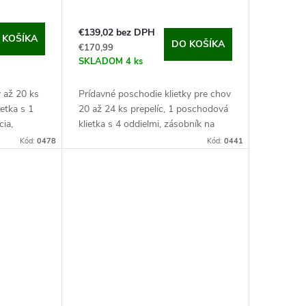
€139,02 bez DPH
 KOŠÍKA
DO KOŠÍKA
€170,99
SKLADOM
4 ks
v až 20 ks
Prídavné poschodie klietky pre chov
ietka s 1
20 až 24 ks prepelíc, 1 poschodová
cia,
klietka s 4 oddielmi, zásobník na
ka,
vajcia, 104,5 x 58,5 x 40 cm. Pokiaľ
Kód:
0478
Kód:
0441
klietku na
sa Váš chov rozrast a existujúca...