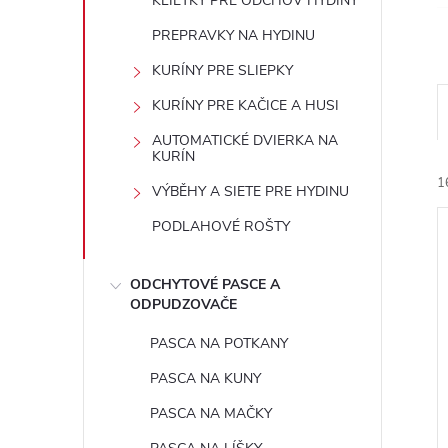
KLIETKY PRE ODCHOV HYDINY
PREPRAVKY NA HYDINU
KURÍNY PRE SLIEPKY
KURÍNY PRE KAČICE A HUSI
AUTOMATICKÉ DVIERKA NA
KURÍN
1
VÝBĚHY A SIETE PRE HYDINU
PODLAHOVÉ ROŠTY
ODCHYTOVÉ PASCE A
ODPUDZOVAČE
i
PASCA NA POTKANY
i
PASCA NA KUNY
PASCA NA MAČKY