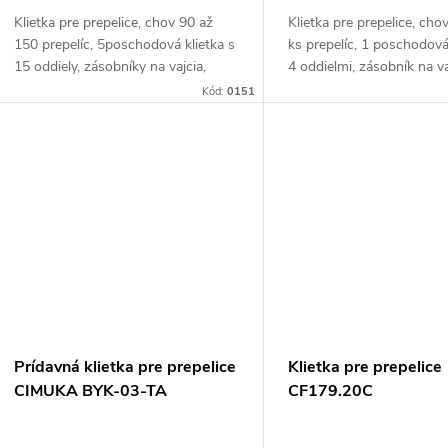
Klietka pre prepelice, chov 90 až
Klietka pre prepelice, cho
150 prepelíc, ​​5poschodová klietka s
ks prepelíc, 1 poschodová
15 oddiely, zásobníky na vajcia,
4 oddielmi, zásobník na va
kŕmiacej a napájací systém,
kŕmidlo a napájačky, 104
Kód:
0151
98x62x196 cm. Ak plánujete chovať
cm. Ak hľadáte klietku na 
prepelice...
Prídavná klietka pre prepelice
Klietka pre prepelice
CIMUKA BYK-03-TA
CF179.20C