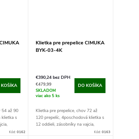
e CIMUKA
Klietka pre prepelice CIMUKA
BYK-03-4K
€390,24 bez DPH
€479,99
 KOŠÍKA
DO KOŠÍKA
SKLADOM
viac ako 5 ks
v 54 až 90
Klietka pre prepelice, chov 72 až
 klietka s
120 prepelíc, ​​4poschodová klietka s
jcia,
12 oddieli, zásobníky na vajcia,
m,
kŕmiacej a napájací systém,
Kód:
0162
Kód:
0163
odernej
98x62x164 cm. Ak Vám záleží na