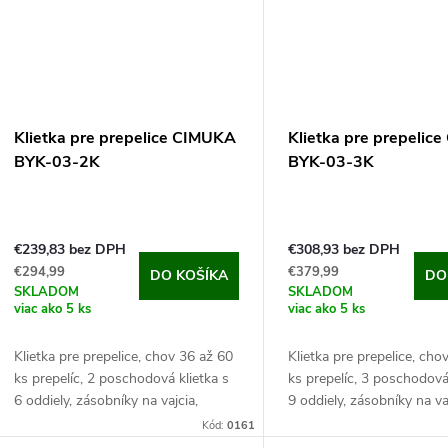
Klietka pre prepelice CIMUKA
Klietka pre prepelic
BYK-03-2K
BYK-03-3K
€239,83 bez DPH
€308,93 bez DPH
€294,99
€379,99
DO KOŠÍKA
DO
SKLADOM
SKLADOM
viac ako 5 ks
viac ako 5 ks
Klietka pre prepelice, chov 36 až 60
Klietka pre prepelice, cho
ks prepelíc, ​​2 poschodová klietka s
ks prepelíc, ​​3 poschodová
6 oddiely, zásobníky na vajcia,
9 oddiely, zásobníky na va
kŕmiacej a napájací systém,
kŕmiacej a napájací systé
Kód:
0161
98x62x91 cm. Jedná sa o veľmi
98x62x132 cm. Z tejto m