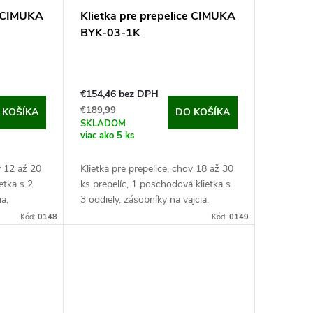
e CIMUKA
Klietka pre prepelice CIMUKA
BYK-03-1K
€154,46 bez DPH
€189,99
 KOŠÍKA
DO KOŠÍKA
SKLADOM
viac ako 5 ks
v 12 až 20
Klietka pre prepelice, chov 18 až 30
ietka s 2
ks prepelíc, ​​1 poschodová klietka s
ia,
3 oddiely, zásobníky na vajcia,
m,
kŕmiacej a napájací systém,
Kód:
0148
Kód:
0149
vá klietka
98x62x59 cm. Ak hľadáte klietku
pre...