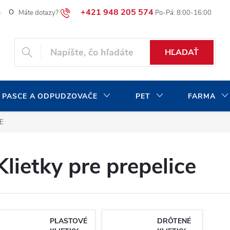
+421 948 205 574
O našej spoločnosti
Blog
Moja objednávka
HĽADAŤ
 PASCE A ODPUDZOVAČE
PET
FARMA
E
Klietky pre prepelice
PLASTOVÉ
DRÔTENÉ