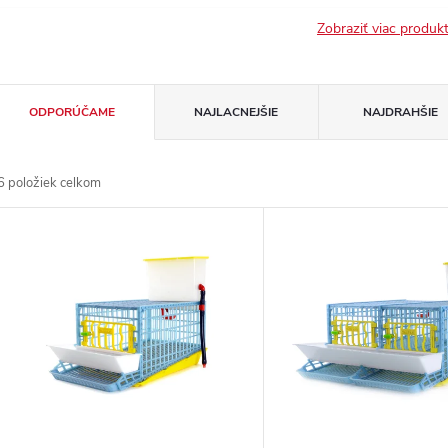
Zobraziť viac produ
R
ODPORÚČAME
NAJLACNEJŠIE
NAJDRAHŠIE
a
6
položiek celkom
d
V
e
ý
n
p
e
s