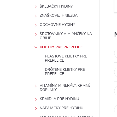
n
ŠKLBAČKY HYDINY
ý
ZNÁŠKOVEJ HNIEZDA
ODCHOVNE HYDINY
p
ŠROTOVNÍKY A MLYNČEKY NA
OBILIE
a
KLIETKY PRE PREPELICE
n
PLASTOVÉ KLIETKY PRE
PREPELICE
e
DRÔTENÉ KLIETKY PRE
PREPELICE
l
VITAMÍNY, MINERÁLY, KRMNÉ
DOPLNKY
KŔMIDLÁ PRE HYDINU
NAPÁJAČKY PRE HYDINU