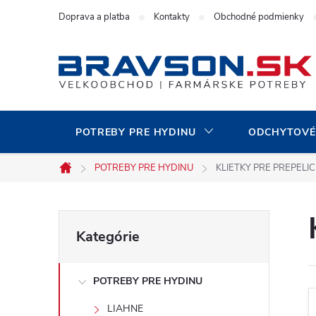
Prejsť
Doprava a platba
Kontakty
Obchodné podmienky
na
obsah
POTREBY PRE HYDINU
ODCHYTOVÉ
POTREBY PRE HYDINU
KLIETKY PRE PREPELIC
Domov
B
Preskočiť
Kategórie
kategórie
o
POTREBY PRE HYDINU
č
LIAHNE