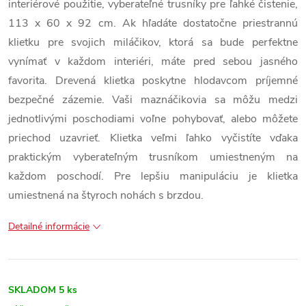
interiérové použitie, vyberateľné trusníky pre ľahké čistenie,
113 x 60 x 92 cm. Ak hľadáte dostatočne priestrannú
klietku pre svojich miláčikov, ktorá sa bude perfektne
vynímať v každom interiéri, máte pred sebou jasného
favorita. Drevená klietka poskytne hlodavcom príjemné
bezpečné zázemie. Vaši maznáčikovia sa môžu medzi
jednotlivými poschodiami voľne pohybovať, alebo môžete
priechod uzavrieť. Klietka veľmi ľahko vyčistíte vďaka
praktickým vyberateľným trusníkom umiestneným na
každom poschodí. Pre lepšiu manipuláciu je klietka
umiestnená na štyroch nohách s brzdou.
Detailné informácie
SKLADOM
5 ks