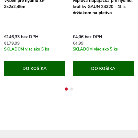
Výbeh pre hydinu ZM
Niplová napájačka pre hydinu,
3x2x2,45m
králiky GAUN 24320 - 1l, s
držiakom na pletivo
€146,33 bez DPH
€4,06 bez DPH
€179,99
€4,99
SKLADOM
viac ako 5 ks
SKLADOM
viac ako 5 ks
DO KOŠÍKA
DO KOŠÍKA
Z