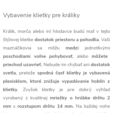
Vybavenie klietky pre králiky
Králik, morča alebo iní hlodavce budú mať v tejto
štýlovej klietke
dostatok priestoru a pohodlia
. Vaši
maznáčikovia sa môžu
medzi
jednotlivými
poschodiami voľne pohybovať
, alebo
môžete
priechod uzavrieť.
Nebude im chýbať ani
dostatok
svetla
, pretože
spodná časť klietky je vybavená
plexisklom, ktoré znižuje vypadávanie hoblín z
klietky
. Zvyšok klietky je pre dobrý výhľad
vyrobený z kvalitnej
mriežky o hrúbke drôtu 2
mm
s
rozstupom drôtu 14 mm.
Na každej nohe