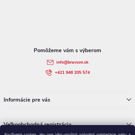
á
p
ä
t
info
@
bravson.sk
i
+421 948 205 574
e
Informácie pre vás
Veľkoobchodná registrácia
Používame cookies, aby sme Vám umožnili pohodlné prehliadanie webu a