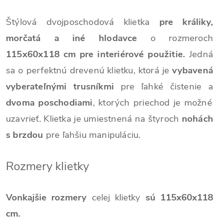
Štýlová dvojposchodová klietka
pre králiky,
morčatá a iné hlodavce
o rozmeroch
115x60x118 cm pre interiérové použitie.
Jedná
sa o perfektnú drevenú klietku, ktorá je
vybavená
vyberateľnými trusníkmi
pre ľahké čistenie a
dvoma poschodiami
, ktorých priechod je možné
uzavrieť. Klietka je umiestnená na štyroch
nohách
s brzdou
pre ľahšiu manipuláciu.
Rozmery klietky
Vonkajšie rozmery
celej klietky
sú 115x60x118
cm.