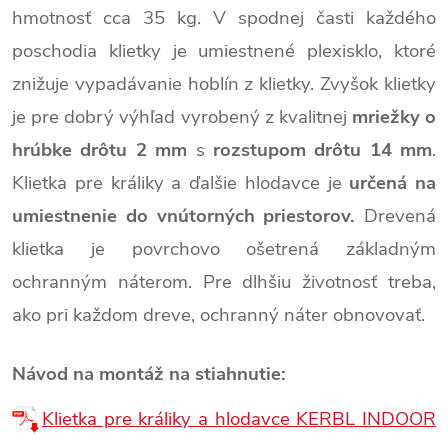
hmotnosť cca 35 kg. V spodnej časti každého
poschodia klietky je umiestnené plexisklo, ktoré
znižuje vypadávanie hoblín z klietky. Zvyšok klietky
je pre dobrý výhľad vyrobený z kvalitnej
mriežky o
hrúbke drôtu 2 mm
s
rozstupom drôtu 14 mm
.
Klietka pre králiky a ďalšie hlodavce je
určená na
umiestnenie do vnútorných priestorov.
Drevená
klietka je povrchovo ošetrená základným
ochranným náterom. Pre dlhšiu životnosť treba,
ako pri každom dreve, ochranný náter obnovovať.
Návod na montáž na stiahnutie:
Klietka pre králiky a hlodavce KERBL INDOOR