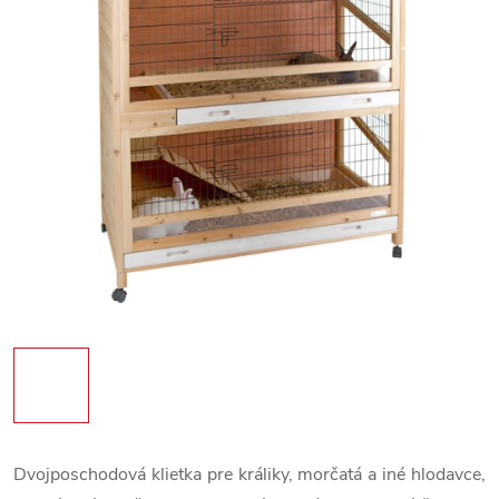
Dvojposchodová klietka pre králiky, morčatá a iné hlodavce,