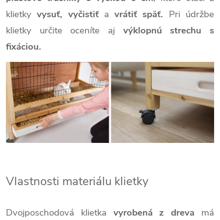
klietky
vysuť, vyčistiť
a
vrátiť späť.
Pri údržbe
klietky určite oceníte aj
výklopnú strechu s
fixáciou.
Vlastnosti materiálu klietky
Dvojposchodová klietka
vyrobená z dreva
má