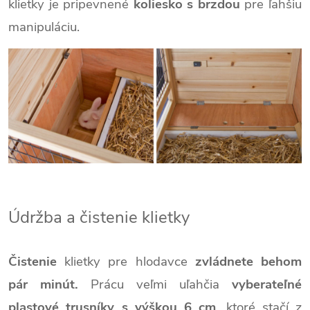
klietky je pripevnené
koliesko s brzdou
pre ľahšiu
manipuláciu.
Údržba a čistenie klietky
Čistenie
klietky pre hlodavce
zvládnete behom
pár minút.
Prácu veľmi uľahčia
vyberateľné
plastové trusníky s výškou 6 cm
, ktoré stačí z