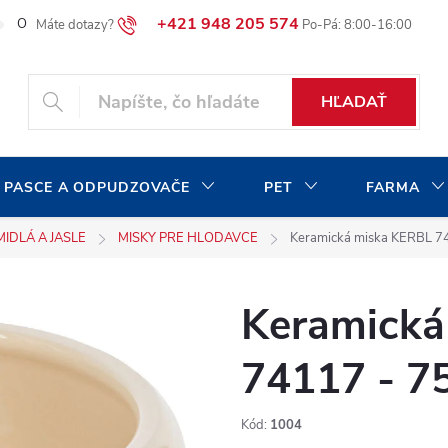
+421 948 205 574
O našej spoločnosti
Blog
Moja objednávka
HĽADAŤ
 PASCE A ODPUDZOVAČE
PET
FARMA
MIDLÁ A JASLE
MISKY PRE HLODAVCE
Keramická miska KERBL 7
Keramická
74117 - 7
Kód:
1004