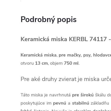
Podrobný popis
Keramická miska KERBL 74117 -
Keramická miska
,
pre mačky, psy, hlodavc
otvoru
13 cm
,
objem
750 ml
.
Pre aké druhy zvierat je miska ur
Táto miska je navrhnutá
pre širokú
škálu d
poskytujúce im
pevnú
a
stabilnú
základňu n