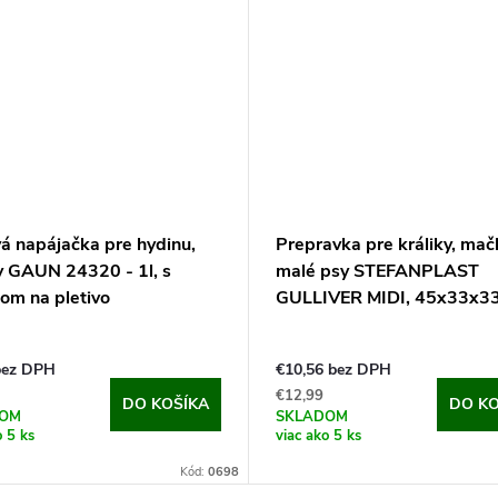
á napájačka pre hydinu,
Prepravka pre králiky, mač
ky GAUN 24320 - 1l, s
malé psy STEFANPLAST
om na pletivo
GULLIVER MIDI, 45x33x3
bez DPH
€10,56 bez DPH
€12,99
DO KOŠÍKA
DO KO
DOM
SKLADOM
o 5 ks
viac ako 5 ks
Kód:
0698