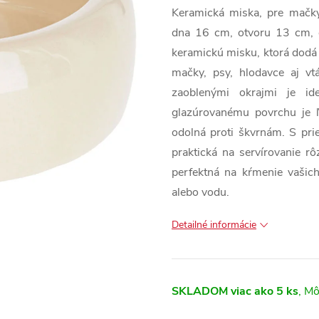
Keramická miska, pre mačky,
dna 16 cm, otvoru 13 cm, 
keramickú misku, ktorá dodá 
mačky, psy, hlodavce aj vt
zaoblenými okrajmi je id
glazúrovanému povrchu je 
odolná proti škvrnám. S p
praktická na servírovanie 
perfektná na kŕmenie vašic
alebo vodu.
Detailné informácie
SKLADOM
viac ako 5 ks