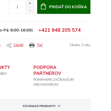
PRIDAŤ DO KOŠÍKA
+421 948 205 574
o-Pá: 8:00-16:00)
s
Zdieľať
Tlač
Záruka
:
2 roky
UKTY
PODPORA
PARTNEROV
OBKY
POMÁHAME ZAČÍNAJÚCIM
OBCHODNÍKOM
SÚVISIACE PRODUKTY