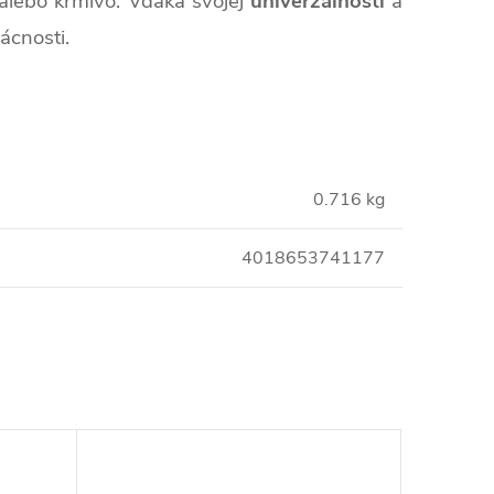
alebo krmivo. Vďaka svojej
univerzálnosti
a
ácnosti.
0.716 kg
4018653741177