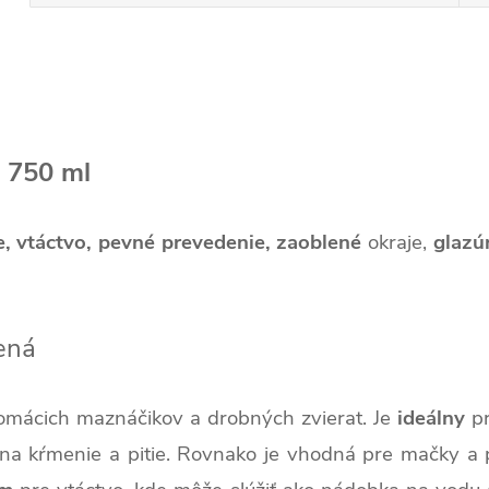
 750 ml
e, vtáctvo,
pevné prevedenie,
zaoblené
okraje,
glazú
čená
omácich maznáčikov a drobných zvierat. Je
ideálny
pr
a kŕmenie a pitie. Rovnako je vhodná pre mačky a p