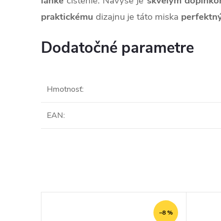
ľahké
čistenie. Navyše je
skvelým doplnk
praktickému
dizajnu je táto miska
perfektn
Dodatočné parametre
Hmotnosť
:
EAN
:
–8 %