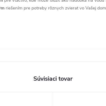
om
pre vtáctvo, kde môže slúžiť ako nádobka na vodu 
ým
riešením pre potreby rôznych zvierat vo Vašej dom
Súvisiaci tovar