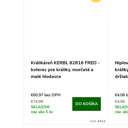
Králikáreň KERBL 82816 FRED -
Niplov
koterec pre králiky, morčatá a
králi
malé hlodavce
držiak
€60,97 bez DPH
€4,06 
€74,99
€4,99
DO KOŠÍKA
SKLADOM
SKLA
viac ako 5 ks
viac ak
Kód:
0413