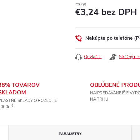
€3,99
€3,24 bez DPH
Jednotková
cena:
Nakúpte po telefóne (P
Opýtať sa
Strážný pe
98% TOVAROV
OBĽÚBENÉ PROD
SKLADOM
NAJPREDÁVANEJŠIE VÝR
NA TRHU
VLASTNÉ SKLADY O ROZLOHE
2
2000m
PARAMETRY