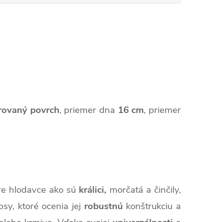
rovaný povrch
,
priemer dna
16 cm
,
priemer
e hlodavce ako sú
králici,
morčatá a činčily,
sy, ktoré ocenia jej
robustnú
konštrukciu a