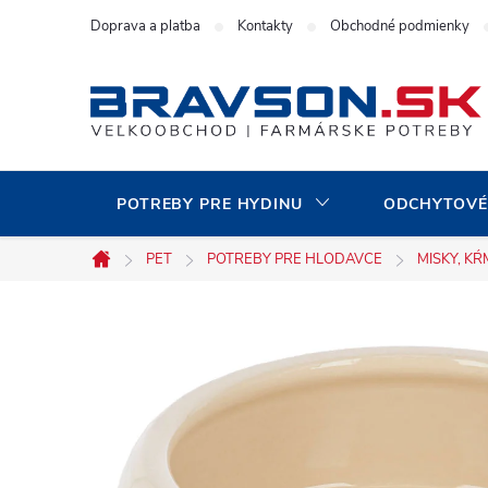
Prejsť
Doprava a platba
Kontakty
Obchodné podmienky
na
obsah
POTREBY PRE HYDINU
ODCHYTOVÉ
PET
POTREBY PRE HLODAVCE
MISKY, KŔ
Domov