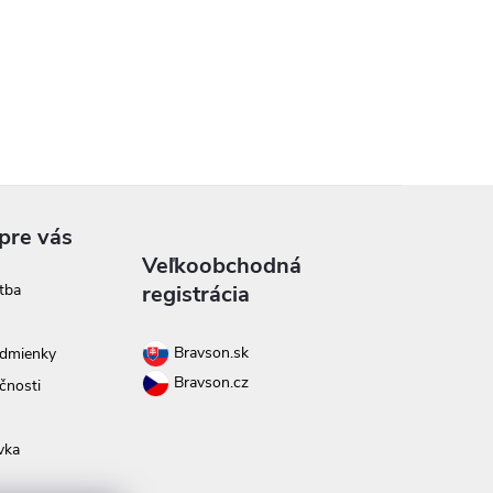
pre vás
Veľkoobchodná
tba
registrácia
Bravson.sk
dmienky
Bravson.cz
čnosti
vka