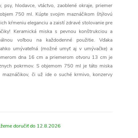
 psy, hlodavce, vtáctvo, zaoblené okraje, priemer
objem 750 ml. Kúpte svojim maznáčikom štýlovú
ich kŕmeniu eleganciu a zaistí zdravé stolovanie pre
áčiky! Keramická miska s pevnou konštrukciou a
eálnou voľbou na každodenné použitie. Vďaka
ľahko umývateľná (možné umyť aj v umývačke) a
riemerom dna 16 cm a priemerom otvoru 13 cm je
rôznych pokrmov. S objemom 750 ml je táto miska
h maznáčikov, či už ide o suché krmivo, konzervy
12.8.2026