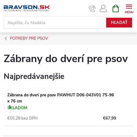
Prejsť
NÁKUPN
KOŠÍK
na
obsah
HĽADAŤ
POTREBY PRE PSOV
Zábrany do dverí pre psov
Najpredávanejšie
Zábrana do dverí pre psov PAWHUT D06-043V01 75-96
x 76 cm
SKLADOM
€55,28 bez DPH
€67,99