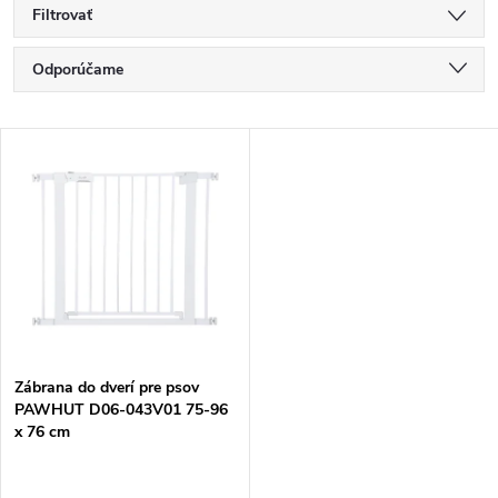
Filtrovať
R
Odporúčame
a
Najlacnejšie
V
Najdrahšie
d
ý
Najpredávanejšie
e
p
Abecedne
n
i
i
s
e
Zábrana do dverí pre psov
PAWHUT D06-043V01 75-96
p
x 76 cm
p
r