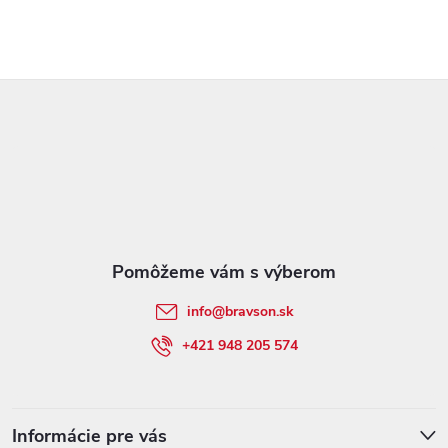
p
i
Z
s
á
u
p
ä
t
info
@
bravson.sk
i
+421 948 205 574
e
Informácie pre vás