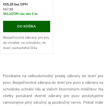
r
€55,28 bez DPH
o
€67,99
o
SKLADOM
viac ako 5 ks
d
d
DO KOŠÍKA
u
u
Bezpečnostná zábrana, pre psy,
k
do chodieb, na schodisko, do
k
dverí, nastaviteľná šírka
t
vysunutia, rozmery 75-96x76
cm. Zaistite bezpečnosť a
t
pohodu svojho maznáčika s
o
O
našou...
o
v
Ponúkame na veľkoobchodný predaj zábrany do dverí pre
v
psov. Bezpečnostná zábrana do dverí pre psov a zábrany na
v
l
schodisko ochráni Vás aj Vašich štvornohých miláčikov. Na
á
všetky ponúkané dverné zábrany pre psov poskytujeme
samozrejme plný záručný aj pozáručný servis. Pokiaľ máte
d