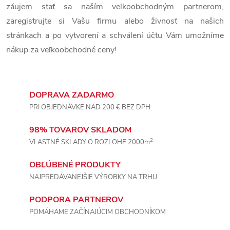
záujem stať sa naším veľkoobchodným partnerom,
a
zaregistrujte si Vašu firmu alebo živnosť na našich
c
stránkach a po vytvorení a schválení účtu Vám umožníme
nákup za veľkoobchodné ceny!
i
e
DOPRAVA ZADARMO
p
PRI OBJEDNÁVKE NAD 200 € BEZ DPH
r
98% TOVAROV SKLADOM
v
2
VLASTNÉ SKLADY O ROZLOHE 2000m
k
OBĽÚBENÉ PRODUKTY
NAJPREDÁVANEJŠIE VÝROBKY NA TRHU
y
v
PODPORA PARTNEROV
POMÁHAME ZAČÍNAJÚCIM OBCHODNÍKOM
ý