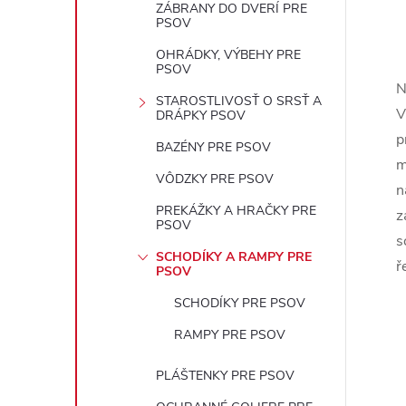
ZÁBRANY DO DVERÍ PRE
PSOV
OHRÁDKY, VÝBEHY PRE
PSOV
N
STAROSTLIVOSŤ O SRSŤ A
l
V
DRÁPKY PSOV
p
BAZÉNY PRE PSOV
m
VÔDZKY PRE PSOV
n
PREKÁŽKY A HRAČKY PRE
z
PSOV
s
SCHODÍKY A RAMPY PRE
ř
PSOV
i
SCHODÍKY PRE PSOV
RAMPY PRE PSOV
PLÁŠTENKY PRE PSOV
r