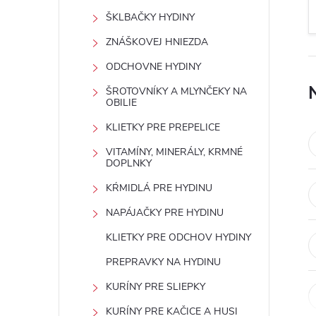
n
ŠKLBAČKY HYDINY
ý
ZNÁŠKOVEJ HNIEZDA
ODCHOVNE HYDINY
p
ŠROTOVNÍKY A MLYNČEKY NA
OBILIE
a
KLIETKY PRE PREPELICE
n
VITAMÍNY, MINERÁLY, KRMNÉ
DOPLNKY
e
KŔMIDLÁ PRE HYDINU
NAPÁJAČKY PRE HYDINU
l
KLIETKY PRE ODCHOV HYDINY
PREPRAVKY NA HYDINU
KURÍNY PRE SLIEPKY
KURÍNY PRE KAČICE A HUSI