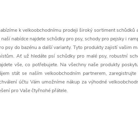
Vašich miláčikov s...
Vašich miláčikov...
O
v
abízíme k velkoobchodnímu prodeji široký sortiment schůdků a r
 naší nabídce najdete schůdky pro psy, schody pro pejsky i ra
ro psy do bazénu a další varianty. Tyto produkty zajistí vaši
á
ístům. Ať už hledáte psí schůdky pro malé psy, robustní sch
d
ajdete vše, co potřebujete. Na všechny naše produkty poskyt
a
ájem stát se naším velkoobchodním partnerem, zaregistrujte
chválení účtu Vám umožníme nákup za výhodné velkoobchodní 
c
ešení pro Vaše čtyřnohé přátele.
e
p