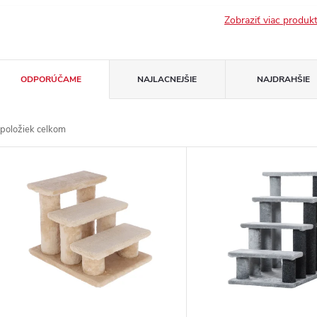
Zobraziť viac produ
R
ODPORÚČAME
NAJLACNEJŠIE
NAJDRAHŠIE
a
položiek celkom
d
V
e
ý
n
p
e
s