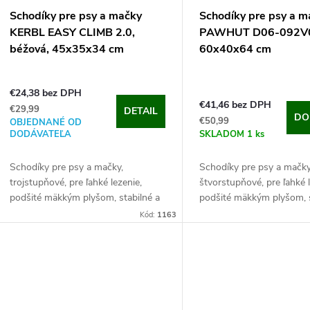
p
p
Schodíky pre psy a mačky
Schodíky pre psy a m
r
KERBL EASY CLIMB 2.0,
PAWHUT D06-092V01
r
béžová, 45x35x34 cm
60x40x64 cm
o
o
€24,38 bez DPH
d
€41,46 bez DPH
€29,99
DETAIL
d
DO
€50,99
OBJEDNANÉ OD
u
DODÁVATEĽA
SKLADOM
1 ks
u
Schodíky pre psy a mačky,
Schodíky pre psy a mačky
k
trojstupňové, pre ľahké lezenie,
štvorstupňové, pre ľahké l
k
podšité mäkkým plyšom, stabilné a
podšité mäkkým plyšom,
t
protišmykové, celkové rozmery
loptičkou, rozmery 60x4
Kód:
1163
t
45x35x24 cm. Doprajte svojim
Objavte pohodlie a nezávi
o
maznáčikom ľahký...
Vašich miláčikov s...
o
v
v