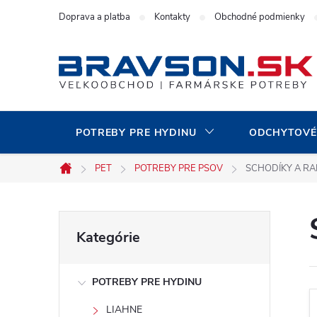
Prejsť
Doprava a platba
Kontakty
Obchodné podmienky
na
obsah
POTREBY PRE HYDINU
ODCHYTOVÉ
PET
POTREBY PRE PSOV
SCHODÍKY A RA
Domov
B
Preskočiť
Kategórie
kategórie
o
POTREBY PRE HYDINU
č
LIAHNE