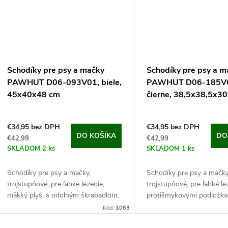
Schodíky pre psy a mačky
Schodíky pre psy a m
PAWHUT D06-093V01, biele,
PAWHUT D06-185V
45x40x48 cm
čierne, 38,5x38,5x3
€34,95 bez DPH
€34,95 bez DPH
DO KOŠÍKA
DO
€42,99
€42,99
SKLADOM
2 ks
SKLADOM
1 ks
Schodíky pre psy a mačky,
Schodíky pre psy a mačky
trojstupňové, pre ľahké lezenie,
trojstupňové, pre ľahké le
mäkký plyš, s odolným škrabadlom,
protišmykovými podložka
rozmery 45x40x48 cm.
celkové rozmery 38,5x38
Kód:
1063
Objavte pohodlie a nezávislosť pre
Objavte pohodlie a nezávi