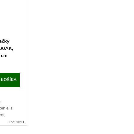
ačky
00AK,
0 cm
 KOŠÍKA
,
zenie, s
mi,
,5x30 cm.
Kód:
1091
slosť pre