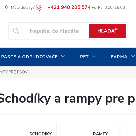
+421 948 205 574
O našej spoločnosti
Blog
Moja objednávka
HĽADAŤ
 PASCE A ODPUDZOVAČE
PET
FARMA
MPY PRE PSOV
Schodíky a rampy pre 
SCHODÍKY
RAMPY