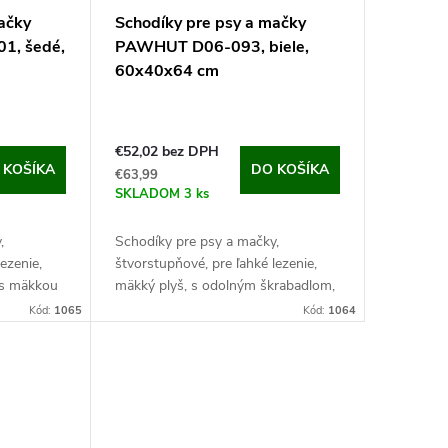
ačky
Schodíky pre psy a mačky
, šedé,
PAWHUT D06-093, biele,
60x40x64 cm
€52,02 bez DPH
 KOŠÍKA
DO KOŠÍKA
€63,99
SKLADOM
3 ks
,
Schodíky pre psy a mačky,
ezenie,
štvorstupňové, pre ľahké lezenie,
 s mäkkou
mäkký plyš, s odolným škrabadlom,
0x64 cm.
rozmery 60x40x64 cm.
Kód:
1065
Kód:
1064
slosť pre
Objavte pohodlie a nezávislosť pre
Vašich miláčikov s...