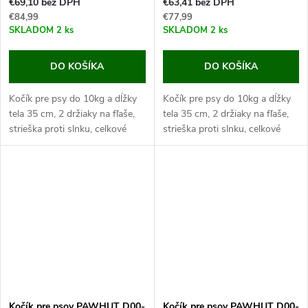
€69,10 bez DPH
€63,41 bez DPH
€84,99
€77,99
SKLADOM
2 ks
SKLADOM
2 ks
DO KOŠÍKA
DO KOŠÍKA
Kočík pre psy do 10kg a dĺžky
Kočík pre psy do 10kg a dĺžky
tela 35 cm, 2 držiaky na fľaše,
tela 35 cm, 2 držiaky na fľaše,
strieška proti slnku, celkové
strieška proti slnku, celkové
rozmery 75x45x97 cm.
rozmery 75x45x97 cm.
Pokiaľ máte malého alebo
Pokiaľ máte malého alebo...
nemohúceho psa, istotne...
Kočík pre psov PAWHUT D00-
Kočík pre psov PAWHUT D00-