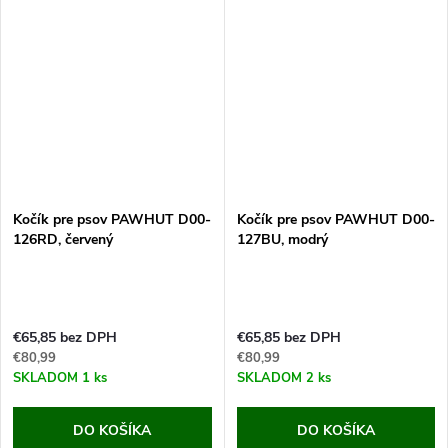
cm. Pokiaľ máte malého alebo
cm. Pokiaľ máte malého alebo
nemohúceho psa,...
nemohúceho psa,...
Kočík pre psov PAWHUT D00-
Kočík pre psov PAWHUT D00-
126RD, červený
127BU, modrý
€65,85 bez DPH
€65,85 bez DPH
€80,99
€80,99
SKLADOM
1 ks
SKLADOM
2 ks
DO KOŠÍKA
DO KOŠÍKA