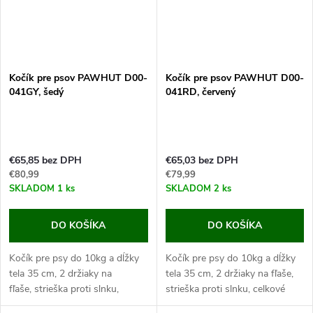
Kočík pre psov PAWHUT D00-
Kočík pre psov PAWHUT D00-
041GY, šedý
041RD, červený
€65,85 bez DPH
€65,03 bez DPH
€80,99
€79,99
SKLADOM
1 ks
SKLADOM
2 ks
DO KOŠÍKA
DO KOŠÍKA
Kočík pre psy do 10kg a dĺžky
Kočík pre psy do 10kg a dĺžky
tela 35 cm, 2 držiaky na
tela 35 cm, 2 držiaky na fľaše,
fľaše, strieška proti slnku,
strieška proti slnku, celkové
celkové rozmery 75x45x97 cm.
rozmery 75x45x97 cm.