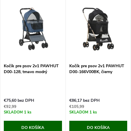
V
Najdrahšie
d
ý
Najpredávanejšie
e
p
Abecedne
n
i
i
s
e
Kočík pre psov 2v1 PAWHUT
Kočík pre psov 2v1 PAWHUT
D00-128, tmavo modrý
D00-166V00BK, čierny
p
p
r
r
€75,60 bez DPH
€86,17 bez DPH
o
€92,99
€105,99
o
SKLADOM
1 ks
SKLADOM
1 ks
d
d
DO KOŠÍKA
DO KOŠÍKA