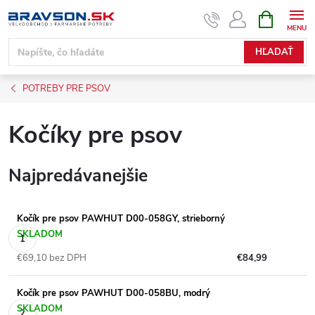
Prejsť
NÁKUPN
KOŠÍK
na
obsah
HĽADAŤ
POTREBY PRE PSOV
Kočíky pre psov
Najpredávanejšie
Kočík pre psov PAWHUT D00-058GY, strieborný
SKLADOM
€69,10 bez DPH
€84,99
Kočík pre psov PAWHUT D00-058BU, modrý
SKLADOM