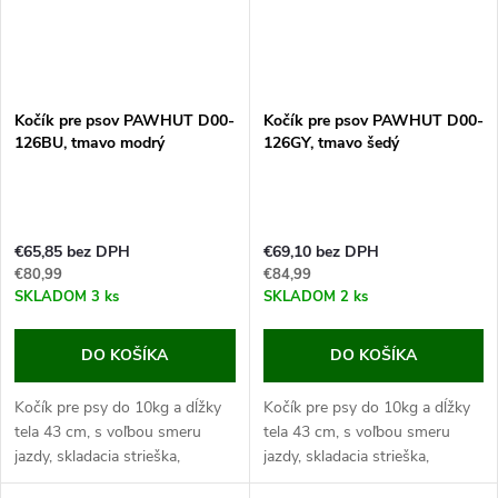
Kočík pre psov PAWHUT D00-
Kočík pre psov PAWHUT D00-
126BU, tmavo modrý
126GY, tmavo šedý
€65,85 bez DPH
€69,10 bez DPH
€80,99
€84,99
SKLADOM
3 ks
SKLADOM
2 ks
DO KOŠÍKA
DO KOŠÍKA
Kočík pre psy do 10kg a dĺžky
Kočík pre psy do 10kg a dĺžky
tela 43 cm, s voľbou smeru
tela 43 cm, s voľbou smeru
jazdy, skladacia strieška,
jazdy, skladacia strieška,
celkové rozmery 76,5x52x95
celkové rozmery 76,5x52x95