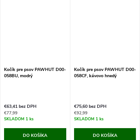
Pokiaľ máte malého alebo...
Pokiaľ máte malého alebo...
Kočík pre psov PAWHUT D00-
Kočík pre psov PAWHUT D00-
058BU, modrý
058CF, kávovo hnedý
€63,41 bez DPH
€75,60 bez DPH
€77,99
€92,99
SKLADOM
1 ks
SKLADOM
1 ks
DO KOŠÍKA
DO KOŠÍKA