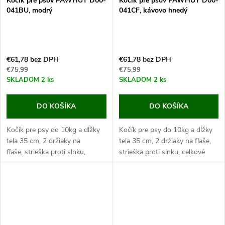
Kočík pre psov PAWHUT D00-
Kočík pre psov PAWHUT D00-
041BU, modrý
041CF, kávovo hnedý
€61,78 bez DPH
€61,78 bez DPH
€75,99
€75,99
SKLADOM
2 ks
SKLADOM
2 ks
DO KOŠÍKA
DO KOŠÍKA
Kočík pre psy do 10kg a dĺžky
Kočík pre psy do 10kg a dĺžky
tela 35 cm, 2 držiaky na
tela 35 cm, 2 držiaky na fľaše,
fľaše, strieška proti slnku,
strieška proti slnku, celkové
celkové rozmery 75x45x97 cm.
rozmery 75x45x97 cm.
Pokiaľ máte malého alebo...
Pokiaľ máte malého alebo...