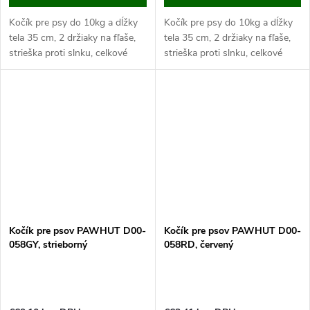
Kočík pre psy do 10kg a dĺžky
Kočík pre psy do 10kg a dĺžky
tela 35 cm, 2 držiaky na fľaše,
tela 35 cm, 2 držiaky na fľaše,
strieška proti slnku, celkové
strieška proti slnku, celkové
rozmery 75x45x97 cm.
rozmery 75x45x97 cm.
Pokiaľ máte malého alebo
Pokiaľ máte malého alebo
nemohúceho psa, istotne...
nemohúceho psa, istotne...
Kočík pre psov PAWHUT D00-
Kočík pre psov PAWHUT D00-
058GY, strieborný
058RD, červený