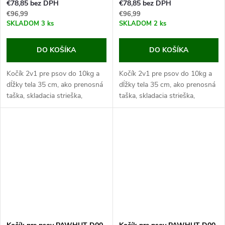
€78,85 bez DPH
€78,85 bez DPH
€96,99
€96,99
SKLADOM
3 ks
SKLADOM
2 ks
DO KOŠÍKA
DO KOŠÍKA
Kočík 2v1 pre psov do 10kg a
Kočík 2v1 pre psov do 10kg a
dĺžky tela 35 cm, ako prenosná
dĺžky tela 35 cm, ako prenosná
taška, skladacia strieška,
taška, skladacia strieška,
celkové rozmery
celkové rozmery 82 x 49,5 x 98
82x49,5x98cm.
cm. Pokiaľ máte malého alebo
Pokiaľ máte malého alebo
nemohúceho psa,...
nemohúceho psa,...