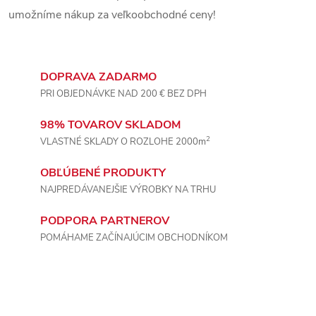
e
umožníme nákup za veľkoobchodné ceny!
p
r
DOPRAVA ZADARMO
PRI OBJEDNÁVKE NAD 200 € BEZ DPH
v
k
98% TOVAROV SKLADOM
2
VLASTNÉ SKLADY O ROZLOHE 2000m
y
OBĽÚBENÉ PRODUKTY
v
NAJPREDÁVANEJŠIE VÝROBKY NA TRHU
ý
PODPORA PARTNEROV
p
POMÁHAME ZAČÍNAJÚCIM OBCHODNÍKOM
i
s