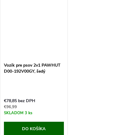
Iste oceníte kočík pre psov,
cm. Pokiaľ máte malého alebo
ktorý Vám umožní...
nemohúceho psa,...
Vozík pre psov 2v1 PAWHUT
D00-192V00GY, šedý
€78,85 bez DPH
€96,99
SKLADOM
3 ks
DO KOŠÍKA