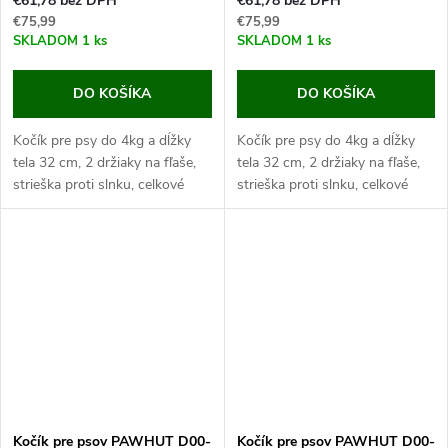
€61,78 bez DPH
€61,78 bez DPH
€75,99
€75,99
SKLADOM
1 ks
SKLADOM
1 ks
DO KOŠÍKA
DO KOŠÍKA
Kočík pre psy do 4kg a dĺžky
Kočík pre psy do 4kg a dĺžky
tela 32 cm, 2 držiaky na fľaše,
tela 32 cm, 2 držiaky na fľaše,
strieška proti slnku, celkové
strieška proti slnku, celkové
rozmery 67x45x96 cm.
rozmery 67x45x96 cm.
Pokiaľ máte malého alebo
Pokiaľ máte malého alebo
nemohúceho psa, istotne...
nemohúceho psa, istotne...
Kočík pre psov PAWHUT D00-
Kočík pre psov PAWHUT D00-