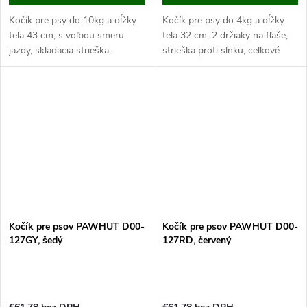
Kočík pre psy do 10kg a dĺžky
Kočík pre psy do 4kg a dĺžky
tela 43 cm, s voľbou smeru
tela 32 cm, 2 držiaky na fľaše,
jazdy, skladacia strieška,
strieška proti slnku, celkové
celkové rozmery 76,5x52x95
rozmery 67x45x96 cm.
cm. Pokiaľ máte malého alebo...
Pokiaľ máte malého alebo
nemohúceho psa, istotne...
Kočík pre psov PAWHUT D00-
Kočík pre psov PAWHUT D00-
127GY, šedý
127RD, červený