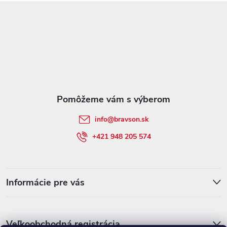
u
Z
á
p
ä
t
info
@
bravson.sk
i
+421 948 205 574
e
Informácie pre vás
Veľkoobchodná registrácia