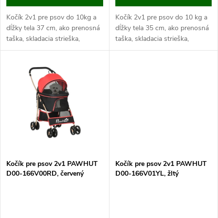
u
u
Kočík 2v1 pre psov do 10kg a
Kočík 2v1 pre psov do 10 kg a
k
dĺžky tela 37 cm, ako prenosná
dĺžky tela 35 cm, ako prenosná
k
taška, skladacia strieška,
taška, skladacia strieška,
t
celkové rozmery 77,5x51x99,5
celkové rozmery 82 x 49,5 x 98
cm. Pokiaľ máte malého alebo
cm. Pokiaľ máte malého alebo
t
nemohúceho psa,...
nemohúceho...
o
o
v
v
Kočík pre psov 2v1 PAWHUT
Kočík pre psov 2v1 PAWHUT
D00-166V00RD, červený
D00-166V01YL, žltý