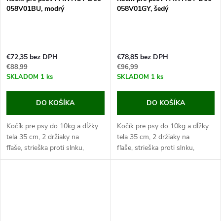
058V01BU, modrý
058V01GY, šedý
€72,35 bez DPH
€78,85 bez DPH
€88,99
€96,99
SKLADOM
1 ks
SKLADOM
1 ks
DO KOŠÍKA
DO KOŠÍKA
Kočík pre psy do 10kg a dĺžky
Kočík pre psy do 10kg a dĺžky
tela 35 cm, 2 držiaky na
tela 35 cm, 2 držiaky na
fľaše, strieška proti slnku,
fľaše, strieška proti slnku,
celkové rozmery 75x45x97 cm.
celkové rozmery 75x45x97 cm.
Pokiaľ máte malého alebo...
Pokiaľ máte malého alebo...