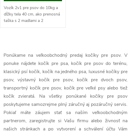
Vozík 2v1 pre psov do 10kg a
dĺžky tela 40 cm, ako prenosná
taška s 2 madlami a 2
popruhmi, celkové rozmery
81x58x97,5 cm.
Pokiaľ máte malého alebo
O
nemohúceho...
v
Ponúkame na veľkoobchodný predaj kočíky pre psov. V
ponuke nájdete kočík pre psa, kočík pre psov do terénu,
l
klasický psí kočík, kočík na jedného psa, luxusné kočíky pre
á
psov, výstavný kočík pre psov, kočík pre dvoch psov,
transportný kočík pre psov, kočík pre veľké psy alebo tiež
d
kočík zvieratá. Na všetky ponúkané kočíky pre psov
a
poskytujeme samozrejme plný záručný aj pozáručný servis.
c
Pokiaľ máte záujem stať sa naším veľkoobchodným
partnerom, zaregistrujte si Vašu firmu alebo živnosť na
i
našich stránkach a po vytvorení a schválení účtu Vám