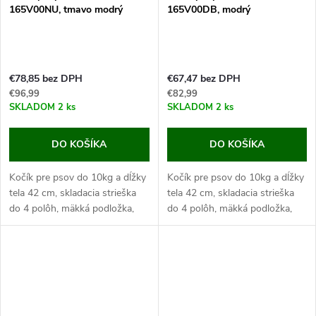
165V00NU, tmavo modrý
165V00DB, modrý
€78,85 bez DPH
€67,47 bez DPH
€96,99
€82,99
SKLADOM
2 ks
SKLADOM
2 ks
DO KOŠÍKA
DO KOŠÍKA
Kočík pre psov do 10kg a dĺžky
Kočík pre psov do 10kg a dĺžky
tela 42 cm, skladacia strieška
tela 42 cm, skladacia strieška
do 4 polôh, mäkká podložka,
do 4 polôh, mäkká podložka,
celkové rozmery 81x48x99cm.
celkové rozmery 81x48x99cm.
Iste oceníte kočík pre psov,
Iste oceníte kočík pre psov,
ktorý Vám umožní...
ktorý Vám umožní...