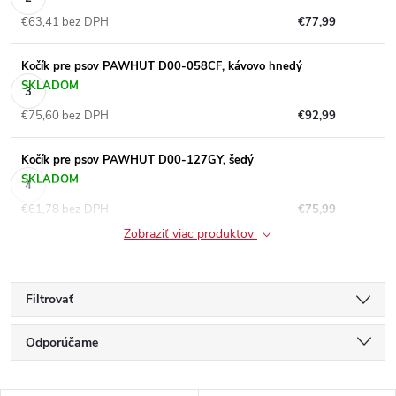
€63,41 bez DPH
€77,99
Kočík pre psov PAWHUT D00-058CF, kávovo hnedý
SKLADOM
€75,60 bez DPH
€92,99
Kočík pre psov PAWHUT D00-127GY, šedý
SKLADOM
€61,78 bez DPH
€75,99
Zobraziť viac produktov
Filtrovať
R
Odporúčame
a
Najlacnejšie