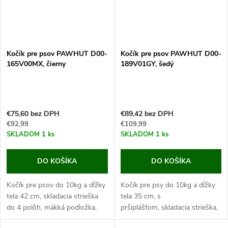
Kočík pre psov PAWHUT D00-
Kočík pre psov PAWHUT D00-
165V00MX, čierny
189V01GY, šedý
€75,60 bez DPH
€89,42 bez DPH
€92,99
€109,99
SKLADOM
1 ks
SKLADOM
1 ks
DO KOŠÍKA
DO KOŠÍKA
Kočík pre psov do 10kg a dĺžky
Kočík pre psy do 10kg a dĺžky
tela 42 cm, skladacia strieška
tela 35 cm, s
do 4 polôh, mäkká podložka,
pršiplášťom, skladacia strieška,
celkové rozmery 81x48x99cm.
celkové rozmery 83x55x101