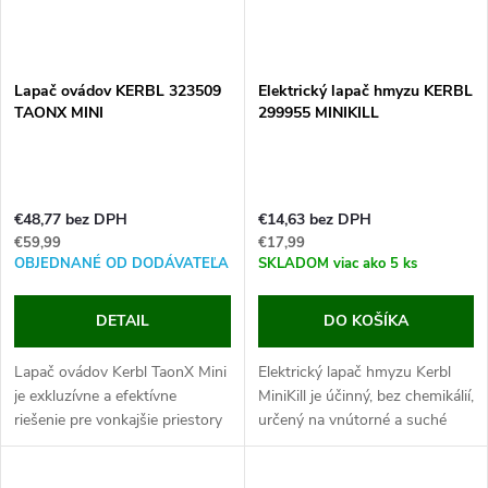
Lapač ovádov KERBL 323509
Elektrický lapač hmyzu KERBL
TAONX MINI
299955 MINIKILL
€48,77 bez DPH
€14,63 bez DPH
€59,99
€17,99
OBJEDNANÉ OD DODÁVATEĽA
SKLADOM
viac ako 5 ks
DETAIL
DO KOŠÍKA
Lapač ovádov Kerbl TaonX Mini
Elektrický lapač hmyzu Kerbl
je exkluzívne a efektívne
MiniKill je účinný, bez chemikálií,
riešenie pre vonkajšie priestory
určený na vnútorné a suché
s rozlohou až 100 m2.
priestory, pokrytie plochy až 20
Vezmite kontrolu nad ovády
m². Hľadáte spôsob, ako sa