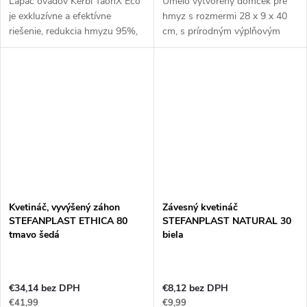
Lapač ovádov Kerbl TaonX Eco
Umelo vytvorený domček pre
je exkluzívne a efektívne
hmyz s rozmermi 28 x 9 x 40
riešenie, redukcia hmyzu 95%,
cm, s prírodným výplňovým
pre vonkajšie priestory s
materiálom (šišky, bambus,
rozlohou až 5000 m2.
navŕtaná polienka). Domčeky
Vezmite kontrolu nad ovády...
pre hmyz sú veľmi obľúbené u
domácich...
Kvetináč, vyvýšený záhon
Závesný kvetináč
STEFANPLAST ETHICA 80
STEFANPLAST NATURAL 30
tmavo šedá
biela
€34,14 bez DPH
€8,12 bez DPH
€41,99
€9,99