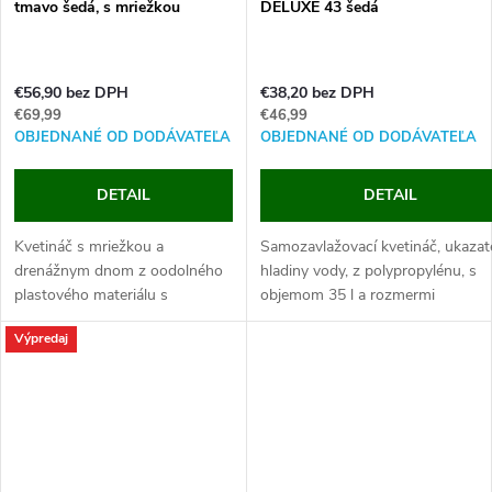
tmavo šedá, s mriežkou
DELUXE 43 šedá
€56,90 bez DPH
€38,20 bez DPH
€69,99
€46,99
OBJEDNANÉ OD DODÁVATEĽA
OBJEDNANÉ OD DODÁVATEĽA
DETAIL
DETAIL
Kvetináč s mriežkou a
Samozavlažovací kvetináč, ukazat
drenážnym dnom z oodolného
hladiny vody, z polypropylénu, s
plastového materiálu s
objemom 35 l a rozmermi
objemom 80 l a rozmermi 80 x
43x43x33cm.
Výpredaj
36 x 142 cm.
Tento kvetináč je vyrábaný z odol
Tento kvetináč je vyrábaný z
polypropylénu, ktorý je vhodný pre
odolného...