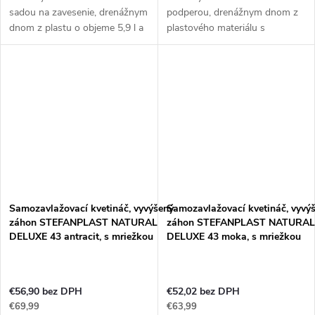
sadou na zavesenie, drenážnym
podperou, drenážnym dnom z
dnom z plastu o objeme 5,9 l a
plastového materiálu s
rozmeroch Ø30 x 14,5 cm.
objemom 9,2 l a rozmermi 50 x
Tento kvetináč je vyrábaný z
18 x 16 cm.
odolného...
Tento kvetináč je vyrábaný z
odolného...
Samozavlažovací kvetináč, vyvýšený
Samozavlažovací kvetináč, vyvý
záhon STEFANPLAST NATURAL
záhon STEFANPLAST NATURAL
DELUXE 43 antracit, s mriežkou
DELUXE 43 moka, s mriežkou
€56,90 bez DPH
€52,02 bez DPH
€69,99
€63,99