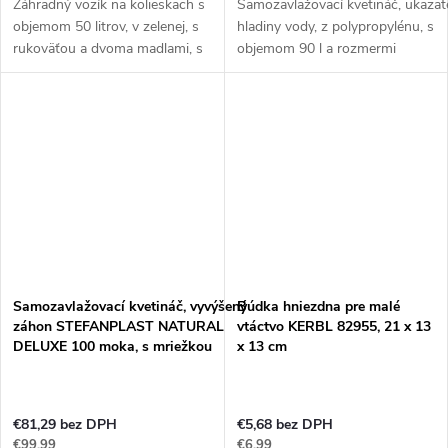
Záhradný vozík na kolieskach s
Samozavlažovací kvetináč, ukazat
objemom 50 litrov, v zelenej, s
hladiny vody, z polypropylénu, s
rukoväťou a dvoma madlami, s
objemom 90 l a rozmermi
vešiakmi, rozmery
100x43x142cm.
59,5x53x88,5 cm.
Tento kvetináč je vyrábaný z odol
Tento praktický pomocník na
polypropylénu, ktorý je vhodný...
záhradu v našej ponuke...
Samozavlažovací kvetináč, vyvýšený
Búdka hniezdna pre malé
záhon STEFANPLAST NATURAL
vtáctvo KERBL 82955, 21 x 13
DELUXE 100 moka, s mriežkou
x 13 cm
€81,29 bez DPH
€5,68 bez DPH
€99,99
€6,99