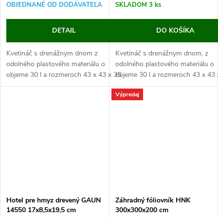
OBJEDNANÉ OD DODÁVATEĽA
SKLADOM
3 ks
DETAIL
DO KOŠÍKA
Kvetináč s drenážnym dnom z
Kvetináč s drenážnym dnom, z
odolného plastového materiálu o
odolného plastového materiálu o
objeme 30 l a rozmeroch 43 x 43 x 35
objeme 30 l a rozmeroch 43 x 43 
cm.
cm.
Výpredaj
Tento kvetináč je vyrábaný z odolného
Tento kvetináč je vyrábaný z odoln
polypropylénu, ktorý je vhodný pre...
Hotel pre hmyz drevený GAUN
Záhradný fóliovník HNK
14550 17x8,5x19,5 cm
300x300x200 cm