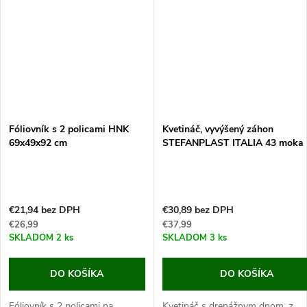
ktorý zaistí Vašim...
Fóliovník s 2 policami HNK
Kvetináč, vyvýšený záhon
69x49x92 cm
STEFANPLAST ITALIA 43 moka
€21,94 bez DPH
€30,89 bez DPH
€26,99
€37,99
SKLADOM
2 ks
SKLADOM
3 ks
DO KOŠÍKA
DO KOŠÍKA
Fóliovník s 2 policami na
Kvetináč s drenážnym dnom, z