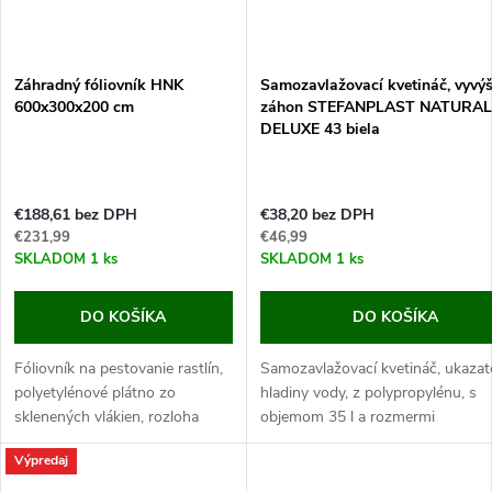
Záhradný fóliovník HNK
Samozavlažovací kvetináč, vyvý
600x300x200 cm
záhon STEFANPLAST NATURAL
DELUXE 43 biela
€188,61 bez DPH
€38,20 bez DPH
€231,99
€46,99
SKLADOM
1 ks
SKLADOM
1 ks
DO KOŠÍKA
DO KOŠÍKA
Fóliovník na pestovanie rastlín,
Samozavlažovací kvetináč, ukazat
polyetylénové plátno zo
hladiny vody, z polypropylénu, s
sklenených vlákien, rozloha
objemom 35 l a rozmermi
18m2, 12 okienok, rozmery
43x43x33cm.
Výpredaj
600x300x200cm.
Tento kvetináč je vyrábaný z odoln
Pokiaľ hľadáte skvelý fóliovník,