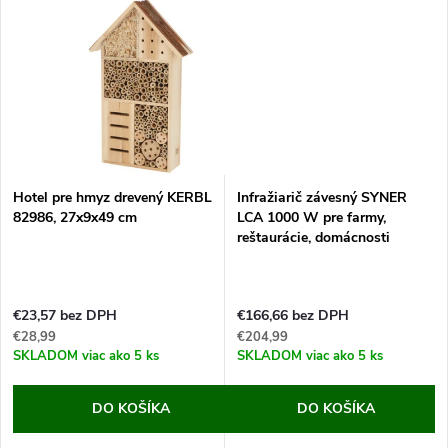
t
zháňate skvelý kreatívny darček
ovocia na výrobu štiav...
o
pre...
o
v
v
Hotel pre hmyz drevený KERBL
Infražiarič závesný SYNER
82986, 27x9x49 cm
LCA 1000 W pre farmy,
reštaurácie, domácnosti
€23,57 bez DPH
€166,66 bez DPH
€28,99
€204,99
SKLADOM
viac ako 5 ks
SKLADOM
viac ako 5 ks
DO KOŠÍKA
DO KOŠÍKA