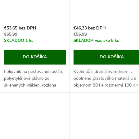
€53,65 bez DPH
€46,33 bez DPH
€65,99
€56,99
SKLADOM
1 ks
SKLADOM
viac ako 5 ks
DO KOŠÍKA
DO KOŠÍKA
Fóliovník na pestovanie rastlín,
Kvetináč s drenážnym dnom, z
polyetylénové plátno zo
odolného plastového materiálu s
sklenených vlákien, rozloha
objemom 80 l a rozmermi 100 x 4
4m2, 4 okienka, rozmery
35 cm.
200x200x200cm.
Tento kvetináč je vyrábaný z odoln
Pokiaľ hľadáte skvelý fóliovník,
ktorý zaistí Vašim...