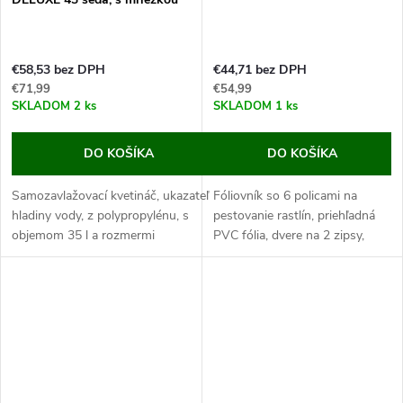
€58,53 bez DPH
€44,71 bez DPH
€71,99
€54,99
SKLADOM
2 ks
SKLADOM
1 ks
DO KOŠÍKA
DO KOŠÍKA
Samozavlažovací kvetináč, ukazateľ
Fóliovník so 6 policami na
hladiny vody, z polypropylénu, s
pestovanie rastlín, priehľadná
objemom 35 l a rozmermi
PVC fólia, dvere na 2 zipsy,
43x43x142cm.
upevňovacia šnúrka, rozmery
Tento kvetináč je vyrábaný z odolného
143x73x195cm.
polypropylénu, ktorý je vhodný pre...
Pokiaľ hľadáte skvelý fóliovník,
ktorý zaistí...