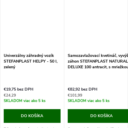
(hovady) do svojich...
zbaviť...
Univerzálny záhradný vozík
Samozavlažovací kvetináč, vyvý
STEFANPLAST HELPY - 50 l,
záhon STEFANPLAST NATURAL
zelený
DELUXE 100 antracit, s mriežko
€19,75 bez DPH
€82,92 bez DPH
€24,29
€101,99
SKLADOM
viac ako 5 ks
SKLADOM
viac ako 5 ks
DO KOŠÍKA
DO KOŠÍKA