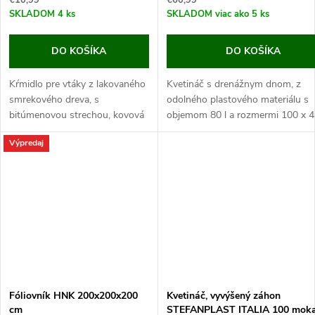
€10,99
€60,99
SKLADOM
4 ks
SKLADOM
viac ako 5 ks
DO KOŠÍKA
DO KOŠÍKA
Kŕmidlo pre vtáky z lakovaného
Kvetináč s drenážnym dnom, z
smrekového dreva, s
odolného plastového materiálu s
bitúmenovou strechou, kovová
objemom 80 l a rozmermi 100 x 4
retiazka na zavesenie, rozmery
35 cm.
Výpredaj
29x28x18 cm.
Tento kvetináč je vyrábaný z odoln
Ak hľadáte kvalitné drevené
kŕmidlo, tak ste tu...
Fóliovník HNK 200x200x200
Kvetináč, vyvýšený záhon
cm
STEFANPLAST ITALIA 100 mok