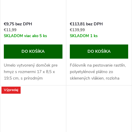
€9,75 bez DPH
€113,81 bez DPH
€11,99
€139,99
SKLADOM
viac ako 5 ks
SKLADOM
1 ks
DO KOŠÍKA
DO KOŠÍKA
Umelo vytvorený domček pre
Fóliovník na pestovanie rastlín,
hmyz s rozmermi 17 x 8,5 x
polyetylénové plátno zo
19,5 cm, s prírodným
sklenených vlákien, rozloha
výplňovým materiálom (šišky,
9m2, 6 okienok, rozmery
Výpredaj
bambus, navŕtané polienka).
300x300x200cm.
Domčeky pre hmyz sú veľmi
Pokiaľ hľadáte skvelý fóliovník,
obľúbené u domácich...
ktorý zaistí Vašim...