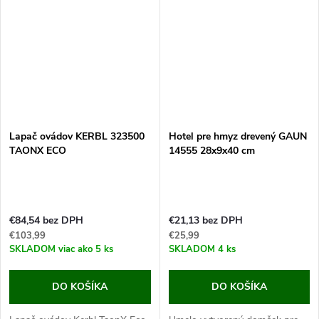
veľmi obľúbené u domácich...
Lapač ovádov KERBL 323500
Hotel pre hmyz drevený GAUN
TAONX ECO
14555 28x9x40 cm
€84,54 bez DPH
€21,13 bez DPH
€103,99
€25,99
SKLADOM
viac ako 5 ks
SKLADOM
4 ks
DO KOŠÍKA
DO KOŠÍKA