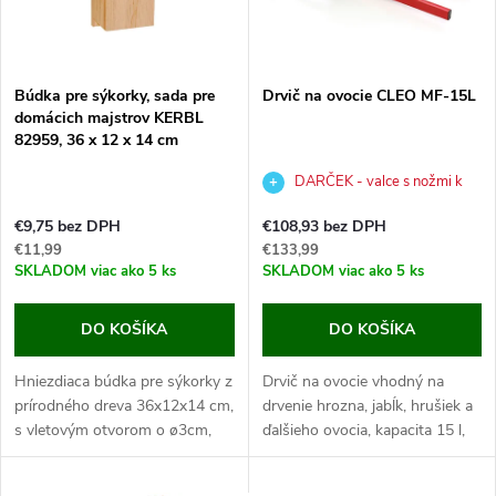
n
i
i
s
e
Búdka pre sýkorky, sada pre
Drvič na ovocie CLEO MF-15L
domácich majstrov KERBL
p
82959, 36 x 12 x 14 cm
p
r
DARČEK - valce s nožmi k
r
drviču v hodnote 28,99 €
€9,75 bez DPH
€108,93 bez DPH
o
€11,99
€133,99
o
SKLADOM
viac ako 5 ks
SKLADOM
viac ako 5 ks
d
d
DO KOŠÍKA
DO KOŠÍKA
u
u
Hniezdiaca búdka pre sýkorky z
Drvič na ovocie vhodný na
k
prírodného dreva 36x12x14 cm,
drvenie hrozna, jabĺk, hrušiek a
k
s vletovým otvorom o ø3cm,
ďalšieho ovocia, kapacita 15 l,
t
odklápacou strieškou a
hodinový výkon až 200 kg/hod.
pristávacím bidielkom. Ak
Ak hľadáte univerzálny drvič