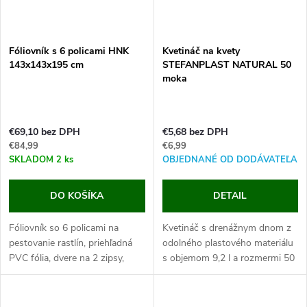
Fóliovník s 6 policami HNK
Kvetináč na kvety
143x143x195 cm
STEFANPLAST NATURAL 50
moka
€69,10 bez DPH
€5,68 bez DPH
€84,99
€6,99
SKLADOM
2 ks
OBJEDNANÉ OD DODÁVATEĽA
DO KOŠÍKA
DETAIL
Fóliovník so 6 policami na
Kvetináč s drenážnym dnom z
pestovanie rastlín, priehľadná
odolného plastového materiálu
PVC fólia, dvere na 2 zipsy,
s objemom 9,2 l a rozmermi 50
upevňovacia šnúrka, rozmery
x 18 x 16 cm.
143x143x195cm.
Tento kvetináč je vyrábaný z
Pokiaľ hľadáte skvelý fóliovník,
odolného polypropylénu,...