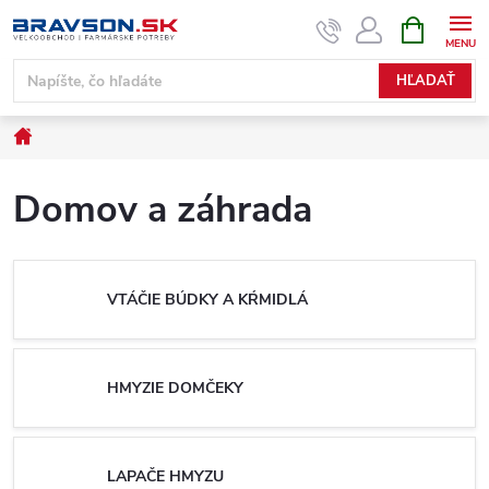
Prejsť
NÁKUPN
KOŠÍK
na
obsah
HĽADAŤ
Domov
Domov a záhrada
VTÁČIE BÚDKY A KŔMIDLÁ
HMYZIE DOMČEKY
LAPAČE HMYZU