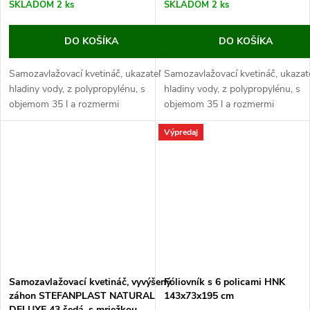
SKLADOM
2 ks
SKLADOM
2 ks
DO KOŠÍKA
DO KOŠÍKA
Samozavlažovací kvetináč, ukazateľ
Samozavlažovací kvetináč, ukazat
hladiny vody, z polypropylénu, s
hladiny vody, z polypropylénu, s
objemom 35 l a rozmermi
objemom 35 l a rozmermi
43x43x142cm.
43x43x142cm.
Výpredaj
Tento kvetináč je vyrábaný z odolného
Tento kvetináč je vyrábaný z odol
polypropylénu, ktorý je vhodný pre...
polypropylénu, ktorý je vhodný pre
Samozavlažovací kvetináč, vyvýšený
Fóliovník s 6 policami HNK
záhon STEFANPLAST NATURAL
143x73x195 cm
DELUXE 43 šedá, s mriežkou