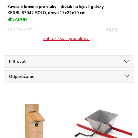
Závesné kŕmidlo pre vtáky - držiak na lojové guličky
KERBL 87042 SOLO, drevo 17x22x19 cm
SKLADOM
€4,06 bez DPH
€4,99
Zobraziť viac produktov
Filtrovať
R
Odporúčame
a
Najlacnejšie
V
Najdrahšie
d
ý
Najpredávanejšie
e
p
Abecedne