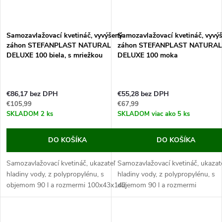
Samozavlažovací kvetináč, vyvýšený
Samozavlažovací kvetináč, vyvý
záhon STEFANPLAST NATURAL
záhon STEFANPLAST NATURAL
DELUXE 100 biela, s mriežkou
DELUXE 100 moka
€86,17 bez DPH
€55,28 bez DPH
€105,99
€67,99
SKLADOM
2 ks
SKLADOM
viac ako 5 ks
DO KOŠÍKA
DO KOŠÍKA
Samozavlažovací kvetináč, ukazateľ
Samozavlažovací kvetináč, ukazat
hladiny vody, z polypropylénu, s
hladiny vody, z polypropylénu, s
objemom 90 l a rozmermi 100x43x142
objemom 90 l a rozmermi
cm.
100x43x33cm
Tento kvetináč je vyrábaný z odolného...
Tento kvetináč je vyrábaný z odol
polypropylénu, ktorý je vhodný pre