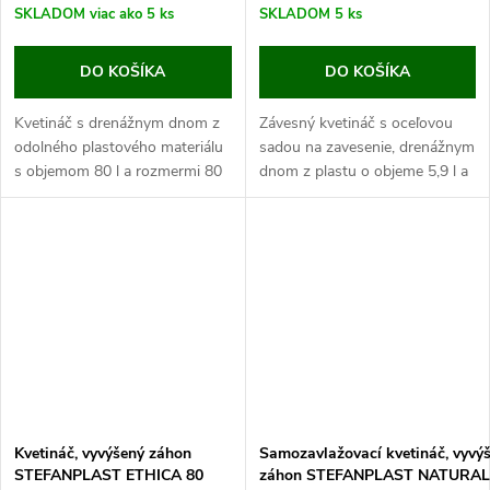
SKLADOM
viac ako 5 ks
SKLADOM
5 ks
DO KOŠÍKA
DO KOŠÍKA
Kvetináč s drenážnym dnom z
Závesný kvetináč s oceľovou
odolného plastového materiálu
sadou na zavesenie, drenážnym
s objemom 80 l a rozmermi 80
dnom z plastu o objeme 5,9 l a
x 36 x 35 cm.
rozmeroch Ø30 x 14,5 cm.
Tento kvetináč je vyrábaný z
Tento kvetináč je vyrábaný z
odolného polypropylénu,...
odolného...
Kvetináč, vyvýšený záhon
Samozavlažovací kvetináč, vyvý
STEFANPLAST ETHICA 80
záhon STEFANPLAST NATURAL