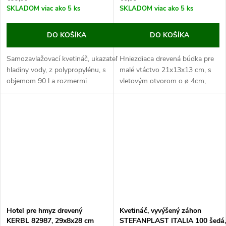
SKLADOM
viac ako 5 ks
SKLADOM
viac ako 5 ks
DO KOŠÍKA
DO KOŠÍKA
Samozavlažovací kvetináč, ukazateľ
Hniezdiaca drevená búdka pre
hladiny vody, z polypropylénu, s
malé vtáctvo 21x13x13 cm, s
objemom 90 l a rozmermi
vletovým otvorom o ø 4cm,
100x43x142cm.
odklápacou strieškou a
Tento kvetináč je vyrábaný z odolného
pristávacím bidielkom. Vtáčia
polypropylénu, ktorý je vhodný...
búdka zaručí bezpečné
prostredie na...
Hotel pre hmyz drevený
Kvetináč, vyvýšený záhon
KERBL 82987, 29x8x28 cm
STEFANPLAST ITALIA 100 šedá,