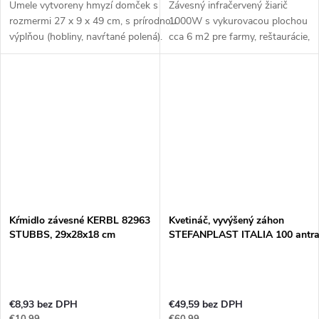
Umele vytvoreny hmyzí domček s
Závesný infračervený žiarič
rozmermi 27 x 9 x 49 cm, s prírodnou
1000W s vykurovacou plochou
výplňou (hobliny, navŕtané polená).
cca 6 m2 pre farmy, reštaurácie,
Domčeky pre hmyz sú veľmi obľúbené
využitie v interiéri aj v exteriéri.
u domácich majstrov, záhradkárov a...
Skvele poslúži pri vykurovaní
akéhokoľvek...
Kŕmidlo závesné KERBL 82963
Kvetináč, vyvýšený záhon
STUBBS, 29x28x18 cm
STEFANPLAST ITALIA 100 antra
€8,93 bez DPH
€49,59 bez DPH