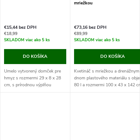
mriežkou
€15,44 bez DPH
€73,16 bez DPH
€18,99
€89,99
SKLADOM
viac ako 5 ks
SKLADOM
viac ako 5 ks
DO KOŠÍKA
DO KOŠÍKA
Umelo vytvorený domček pre
Kvetináč s mriežkou a drenážnym
hmyz s rozmermi 29 x 8 x 28
dnom plastového materiálu s ob
cm, s prírodnou výplňou
80 l a rozmermi 100 x 43 x 142 c
(hobliny, navŕtané polená,
Tento kvetináč je vyrábaný z odoln
šišky)....