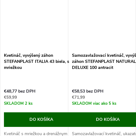
Kvetináč, vyvýšený záhon
Samozavlažovací kvetináč, vyvý
STEFANPLAST ITALIA 43 biela, s
záhon STEFANPLAST NATURAL
mriežkou
DELUXE 100 antracit
€48,77 bez DPH
€58,53 bez DPH
€59,99
€71,99
SKLADOM
2 ks
SKLADOM
viac ako 5 ks
DO KOŠÍKA
DO KOŠÍKA
Kvetináč s mriežkou a drenážnym
Samozavlažovací kvetináč, ukazat