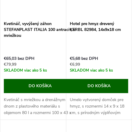
Kvetináč, vyvýšený záhon
Hotel pre hmyz drevený
STEFANPLAST ITALIA 100 antracit, s
KERBL 82984, 14x9x18 cm
mriežkou
€65,03 bez DPH
€5,68 bez DPH
€79,99
€6,99
SKLADOM
viac ako 5 ks
SKLADOM
viac ako 5 ks
DO KOŠÍKA
DO KOŠÍKA
Kvetináč s mriežkou a drenážnym
Umelo vytvorený domček pre
dnom z plastového materiálu s
hmyz, s rozmermi 14 x 9 x 18
objemom 80 l a rozmermi 100 x 43 x
cm, s prírodným výplňovým
142 cm.
materiálom (navŕtané polienka,
Tento kvetináč je vyrábaný z odolného...
šišky). Domčeky pre hmyz sú