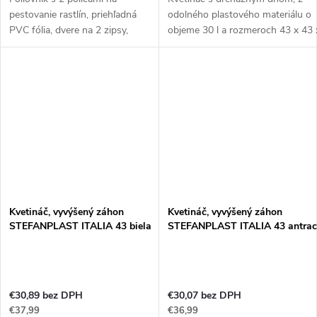
pestovanie rastlín, priehľadná
odolného plastového materiálu o
PVC fólia, dvere na 2 zipsy,
objeme 30 l a rozmeroch 43 x 43 
upevňovacia šnúrka, rozmery
cm.
69x49x92cm.
Tento kvetináč je vyrábaný z odoln
Pokiaľ hľadáte skvelý fóliovník,
ktorý zaistí Vašim...
Kvetináč, vyvýšený záhon
Kvetináč, vyvýšený záhon
STEFANPLAST ITALIA 43 biela
STEFANPLAST ITALIA 43 antrac
€30,89 bez DPH
€30,07 bez DPH
€37,99
€36,99