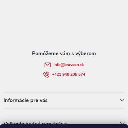
Z
á
p
ä
t
info
@
bravson.sk
i
+421 948 205 574
e
Informácie pre vás
Veľkoobchodná registrácia