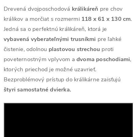
Drevená dvojposchodová
králikáreň
pre chov
králikov a morčiat s rozmermi
118 x 61 x 130 cm
.
Jedná sa o perfektnú králikáreň, ktorá je
vybavená vyberateľnými trusníkmi
pre ľahké
čistenie, odolnou
plastovou strechou
proti
poveternostným vplyvom a
dvoma poschodiami
,
ktorých priechod je možné uzavrieť.
Bezproblémový prístup do králikárne zaisťujú
štyri samostatné dvierka.