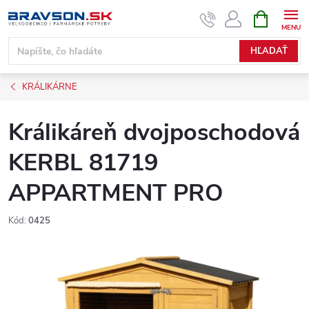
Prejsť
NÁKUPN
KOŠÍK
na
obsah
HĽADAŤ
KRÁLIKÁRNE
Králikáreň dvojposchodová
KERBL 81719
APPARTMENT PRO
Kód:
0425