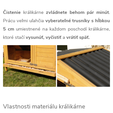
Čistenie
králikárne
zvládnete behom pár minút
.
Prácu veľmi uľahčia
vyberateľné trusníky s hĺbkou
5 cm
umiestnené na každom poschodí králikárne,
ktoré stačí
vysunúť, vyčistiť
a
vrátiť späť.
Vlastnosti materiálu králikárne