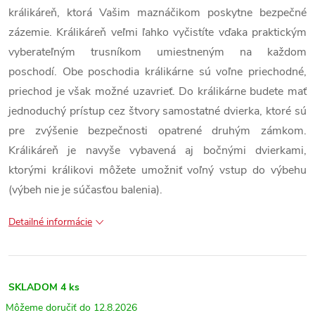
králikáreň, ktorá Vašim maznáčikom poskytne bezpečné
zázemie. Králikáreň veľmi ľahko vyčistíte vďaka praktickým
vyberateľným trusníkom umiestneným na každom
poschodí. Obe poschodia králikárne sú voľne priechodné,
priechod je však možné uzavrieť. Do králikárne budete mať
jednoduchý prístup cez štvory samostatné dvierka, ktoré sú
pre zvýšenie bezpečnosti opatrené druhým zámkom.
Králikáreň je navyše vybavená aj bočnými dvierkami,
ktorými králikovi môžete umožniť voľný vstup do výbehu
(výbeh nie je súčasťou balenia).
Detailné informácie
SKLADOM
4 ks
12.8.2026