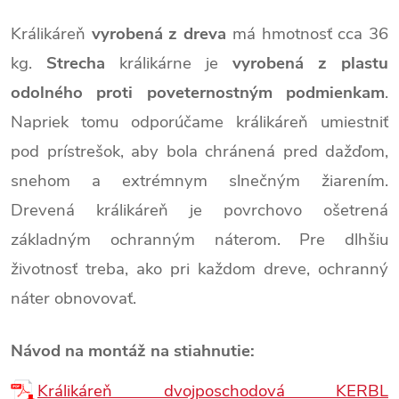
Králikáreň
vyrobená z dreva
má hmotnosť cca 36
kg.
Strecha
králikárne je
vyrobená z plastu
odolného proti poveternostným podmienkam
.
Napriek tomu odporúčame králikáreň umiestniť
pod prístrešok, aby bola chránená pred dažďom,
snehom a extrémnym slnečným žiarením.
Drevená králikáreň je povrchovo ošetrená
základným ochranným náterom. Pre dlhšiu
životnosť treba, ako pri každom dreve, ochranný
náter obnovovať.
Návod na montáž na stiahnutie:
Králikáreň dvojposchodová KERBL