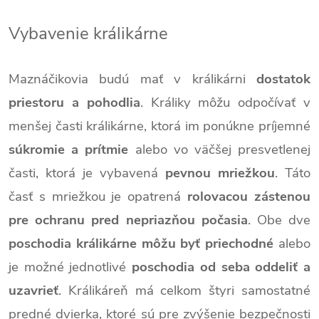
Vybavenie králikárne
Maznáčikovia budú mať v králikárni
dostatok
priestoru a pohodlia
. Králiky môžu odpočívať v
menšej časti králikárne, ktorá im ponúkne príjemné
súkromie a prítmie
alebo vo väčšej presvetlenej
časti, ktorá je vybavená
pevnou mriežkou
. Táto
časť s mriežkou je opatrená
rolovacou zástenou
pre ochranu pred nepriazňou počasia
. Obe dve
poschodia králikárne môžu byť priechodné
alebo
je možné jednotlivé
poschodia od seba oddeliť a
uzavrieť
. Králikáreň má celkom štyri samostatné
predné dvierka, ktoré sú pre zvýšenie bezpečnosti