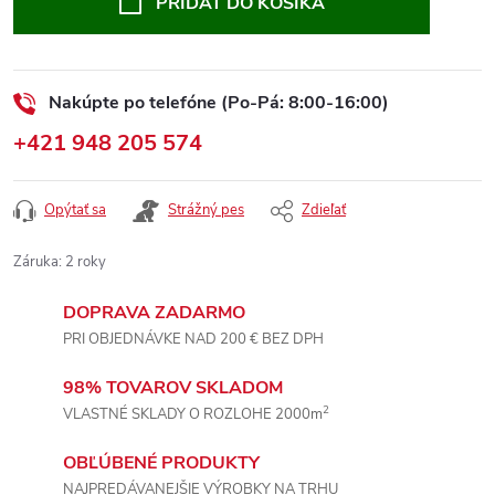
PRIDAŤ DO KOŠÍKA
Nakúpte po telefóne (Po-Pá: 8:00-16:00)
+421 948 205 574
Opýtať sa
Strážný pes
Zdieľať
Záruka
:
2 roky
DOPRAVA ZADARMO
PRI OBJEDNÁVKE NAD 200 € BEZ DPH
98% TOVAROV SKLADOM
2
VLASTNÉ SKLADY O ROZLOHE 2000m
OBĽÚBENÉ PRODUKTY
NAJPREDÁVANEJŠIE VÝROBKY NA TRHU