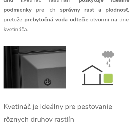
dnu
kvetináč rastlinám
poskytuje ideálne
podmienky
pre ich
správny rast
a
plodnosť,
pretože
prebytočná voda odtečie
otvormi na dne
kvetináča.
Kvetináč je ideálny pre pestovanie
rôznych
druhov rastlín