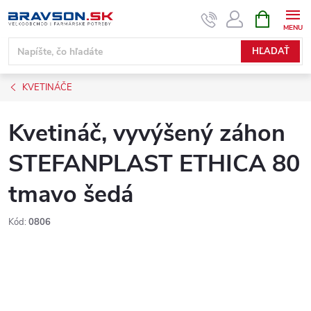
Prejsť
NÁKUPN
KOŠÍK
na
obsah
HĽADAŤ
KVETINÁČE
Kvetináč, vyvýšený záhon
STEFANPLAST ETHICA 80
tmavo šedá
Kód:
0806