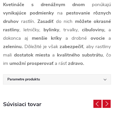
Kvetináče s drenážnym dnom
ponúkajú
vynikajúce podmienky
na
pestovanie
rôznych
druhov
rastlín.
Zasadiť
do nich
môžete
okrasné
rastliny
, letničky,
bylinky
, trvalky,
cibuľoviny,
a
dokonca aj
menšie kríky
a drobné
ovocie
a
zeleninu.
Dôležité je však
zabezpečiť
, aby rastliny
mali
dostatok miesta
a
kvalitného substrátu
, čo
im
umožní prosperovať
a rásť
zdravo.
Parametre produktu
Súvisiaci tovar