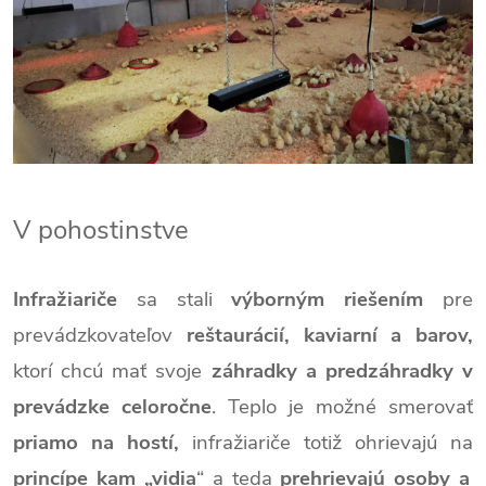
V pohostinstve
Infražiariče
sa stali
výborným riešením
pre
prevádzkovateľov
reštaurácií, kaviarní a barov,
ktorí chcú mať svoje
záhradky a predzáhradky v
prevádzke celoročne
. Teplo je možné smerovať
priamo na hostí,
infražiariče totiž ohrievajú na
princípe kam „vidia
“ a teda
prehrievajú osoby a