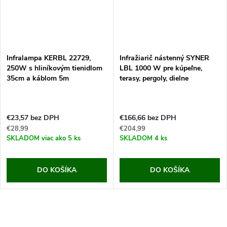
Infralampa KERBL 22729,
Infražiarič nástenný SYNER
250W s hliníkovým tienidlom
LBL 1000 W pre kúpeľne,
35cm a káblom 5m
terasy, pergoly, dielne
€23,57 bez DPH
€166,66 bez DPH
€28,99
€204,99
SKLADOM
viac ako 5 ks
SKLADOM
4 ks
DO KOŠÍKA
DO KOŠÍKA