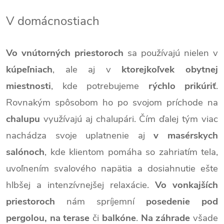
V domácnostiach
Vo vnútorných priestoroch
sa používajú nielen v
kúpeľniach
, ale aj v
ktorejkoľvek obytnej
miestnosti
, kde potrebujeme
rýchlo prikúriť
.
Rovnakým spôsobom ho po svojom príchode na
chalupu
využívajú aj chalupári. Čím ďalej tým viac
nachádza svoje uplatnenie aj
v masérskych
salónoch
, kde klientom pomáha so zahriatím tela,
uvoľnením svalového napätia a dosiahnutie ešte
hlbšej a intenzívnejšej relaxácie.
Vo vonkajších
priestoroch
nám spríjemní
posedenie pod
pergolou,
na terase
či
balkóne
.
Na záhrade
všade