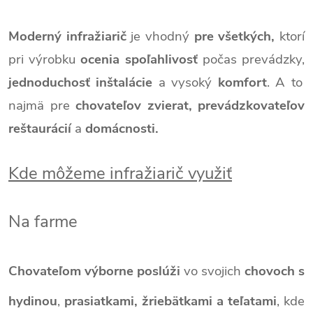
Moderný infražiarič
je vhodný
pre všetkých,
ktorí
pri výrobku
ocenia spoľahlivosť
počas prevádzky,
jednoduchosť
inštalácie
a vysoký
komfort
. A to
najmä pre
chovateľov zvierat, prevádzkovateľov
reštaurácií
a
domácnosti.
Kde môžeme infražiarič využiť
Na farme
Chovateľom výborne poslúži
vo svojich
chovoch s
hydinou
,
prasiatkami, žriebätkami a teľatami
, kde