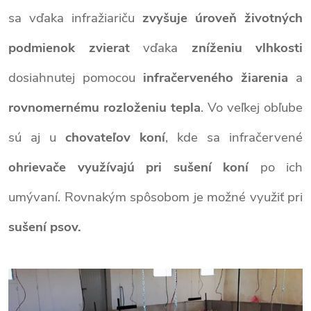
sa vďaka infražiariču
zvyšuje úroveň životných
podmienok zvierat
vďaka
zníženiu vlhkosti
dosiahnutej pomocou
infračerveného žiarenia
a
rovnomernému rozloženiu tepla
. Vo veľkej obľube
sú aj u
chovateľov koní
, kde sa infračervené
ohrievače využívajú
pri sušení koní
po ich
umývaní. Rovnakým spôsobom je možné využiť pri
sušení
psov.