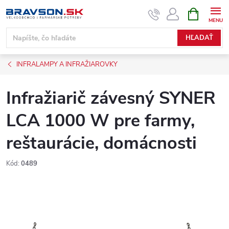
Prejsť
NÁKUPN
KOŠÍK
na
obsah
HĽADAŤ
INFRALAMPY A INFRAŽIAROVKY
Infražiarič závesný SYNER
LCA 1000 W pre farmy,
reštaurácie, domácnosti
Kód:
0489