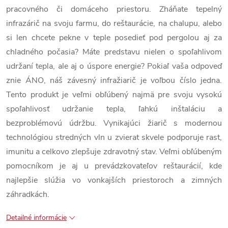
pracovného či domáceho priestoru. Zháňate tepelný
infrazárič na svoju farmu, do reštaurácie, na chalupu, alebo
si len chcete pekne v teple posedieť pod pergolou aj za
chladného počasia? Máte predstavu nielen o spoľahlivom
udržaní tepla, ale aj o úspore energie? Pokiaľ vaša odpoveď
znie ÁNO, náš závesný infražiarič je voľbou číslo jedna.
Tento produkt je veľmi obľúbený najmä pre svoju vysokú
spoľahlivosť udržanie tepla, ľahkú inštaláciu a
bezproblémovú údržbu. Vynikajúci žiarič s modernou
technológiou stredných vln u zvierat skvele podporuje rast,
imunitu a celkovo zlepšuje zdravotný stav. Veľmi obľúbeným
pomocníkom je aj u prevádzkovateľov reštaurácií, kde
najlepšie slúžia vo vonkajších priestoroch a zimných
záhradkách.
Detailné informácie