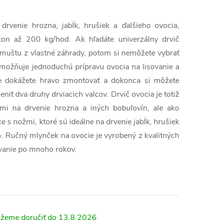
rvenie hrozna, jabĺk, hrušiek a ďalšieho ovocia,
kon až 200 kg/hod. Ak hľadáte univerzálny drvič
 muštu z vlastné záhrady, potom si nemôžete vybrať
umožňuje jednoduchú prípravu ovocia na lisovanie a
e dokážete hravo zmontovať a dokonca si môžete
niť dva druhy drviacich valcov. Drvič ovocia je totiž
i na drvenie hrozna a iných bobuľovín, ale ako
e s nožmi, ktoré sú ideálne na drvenie jabĺk, hrušiek
ín. Ručný mlynček na ovocie je vyrobený z kvalitných
vanie po mnoho rokov.
13.8.2026