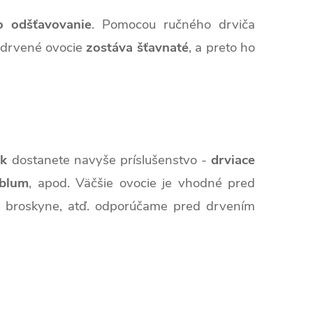
o odšťavovanie
. Pomocou ručného drviča
zdrvené ovocie
zostáva šťavnaté
, a preto ho
ek
dostanete navyše príslušenstvo -
drviace
 blum
, apod. Väčšie ovocie je vhodné pred
ky, broskyne, atď. odporúčame pred drvením