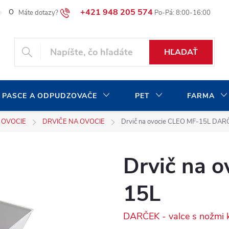
+421 948 205 574
O našej spoločnosti
Blog
Moja objednávka
HĽADAŤ
 PASCE A ODPUDZOVAČE
PET
FARMA
 OVOCIE
DRVIČE NA OVOCIE
Drvič na ovocie CLEO MF-15L
DARČE
Drvič na 
15L
DARČEK - valce s nožmi k