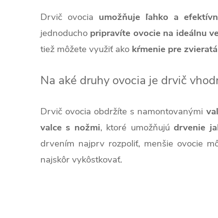
Drvič ovocia
umožňuje ľahko a efektívn
jednoducho
pripravíte ovocie na ideálnu v
tiež môžete využiť ako
kŕmenie pre zvieratá
Na aké druhy ovocia je drvič vhod
Drvič ovocia obdržíte s namontovanými
va
valce s nožmi
, ktoré umožňujú
drvenie ja
drvením najprv rozpoliť, menšie ovocie mô
najskôr vykôstkovať.