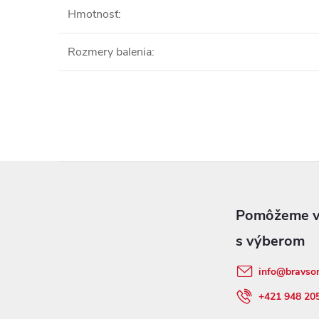
Hmotnosť
:
Rozmery balenia
:
Z
á
p
info
@
bravso
ä
+421 948 20