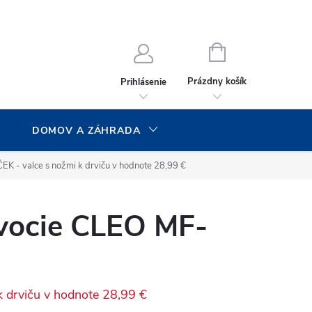
NÁKUPNÝ
KOŠÍK
Prázdny košík
Prihlásenie
DOMOV A ZÁHRADA
K - valce s nožmi k drviču v hodnote 28,99 €
ovocie CLEO MF-
 drviču v hodnote 28,99 €