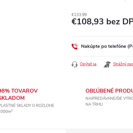
€133,99
€108,93 bez D
Jednotková
cena:
Nakúpte po telefóne (P
Opýtať sa
Strážný pe
98% TOVAROV
OBĽÚBENÉ PROD
SKLADOM
NAJPREDÁVANEJŠIE VÝR
NA TRHU
VLASTNÉ SKLADY O ROZLOHE
2
2000m