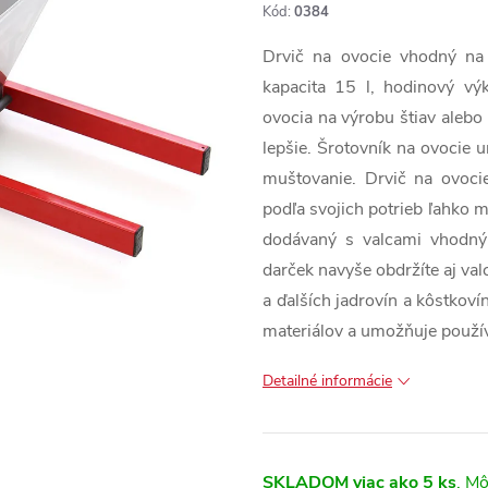
Kód:
0384
Drvič na ovocie vhodný na d
kapacita 15 l, hodinový vý
ovocia na výrobu štiav alebo
lepšie. Šrotovník na ovocie 
muštovanie. Drvič na ovoci
podľa svojich potrieb ľahko me
dodávaný s valcami vhodným
darček navyše obdržíte aj valc
a ďalších jadrovín a kôstkov
materiálov a umožňuje použí
Detailné informácie
SKLADOM
viac ako 5 ks