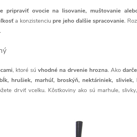
e pripraviť ovocie na lisovanie, muštovanie aleb
eľkosť
a konzistenciu
pre jeho ďalšie spracovanie
. Ro
.
ný
lcami
, ktoré sú
vhodné na drvenie hrozna
. Ako
darč
bĺk, hrušiek, marhúľ, broskýň, nektáriniek, sliviek,
žete drviť vcelku. Kôstkoviny ako sú marhule, sliv