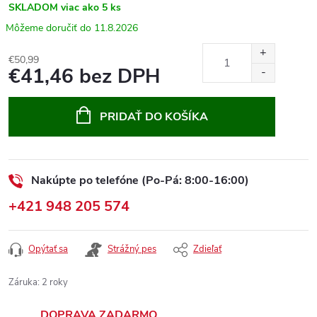
SKLADOM
viac ako 5 ks
11.8.2026
€50,99
€41,46 bez DPH
Jednotková
cena:
PRIDAŤ DO KOŠÍKA
Nakúpte po telefóne (Po-Pá: 8:00-16:00)
+421 948 205 574
Opýtať sa
Strážný pes
Zdieľať
Záruka
:
2 roky
DOPRAVA ZADARMO