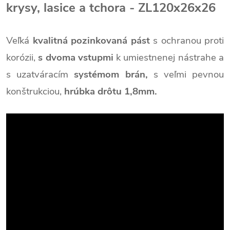
krysy, lasice a tchora - ZL120x26x26
Veľká
kvalitná pozinkovaná pást
s ochranou proti
korózii,
s dvoma vstupmi
k umiestnenej nástrahe a
s uzatváracím
systémom brán,
s veľmi pevnou
konštrukciou,
hrúbka drôtu 1,8mm.