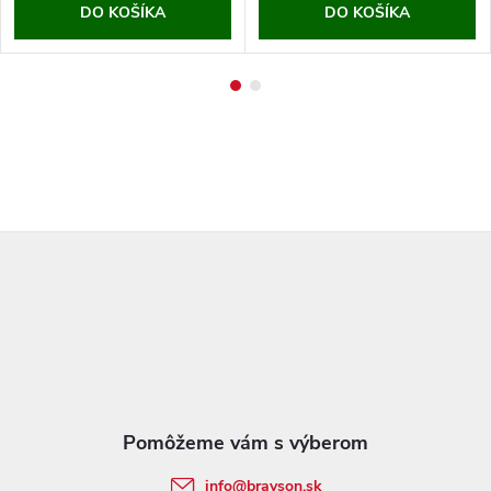
DO KOŠÍKA
DO KOŠÍKA
Z
á
p
ä
t
info
@
bravson.sk