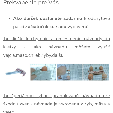
Prekvapenie pre Vás
Ako darček dostanete zadarmo
k odchytové
pasci
začiatočnícku sadu
vybavenú:
1x kliešte k chytenie a umiestnenie návnady do
klietky
- ako návnadu môžete využiť
vajcia,mäso,chlieb,ryby,ďalši.
1x špeciálnou rybací granulovanú návnadu pre
škodnú zver
- návnada je vyrobená z rýb, mäsa a
vajec