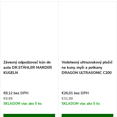
Závesný odpudzovač kún do
Vodotesný ultrazvukový plašič
auta DR.STÄHLER MARDER
na kuny, myši a potkany
KUGELN
DRAGON ULTRASONIC C200
€8,12 bez DPH
€26,01 bez DPH
€9,99
€31,99
SKLADOM
viac ako 5 ks
SKLADOM
viac ako 5 ks