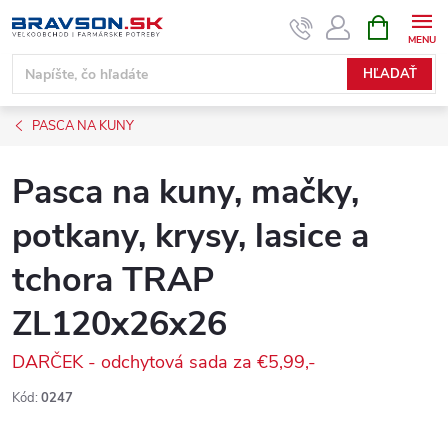
Prejsť
NÁKUPN
KOŠÍK
na
obsah
HĽADAŤ
PASCA NA KUNY
Pasca na kuny, mačky,
potkany, krysy, lasice a
tchora TRAP
ZL120x26x26
DARČEK - odchytová sada za €5,99,-
Kód:
0247