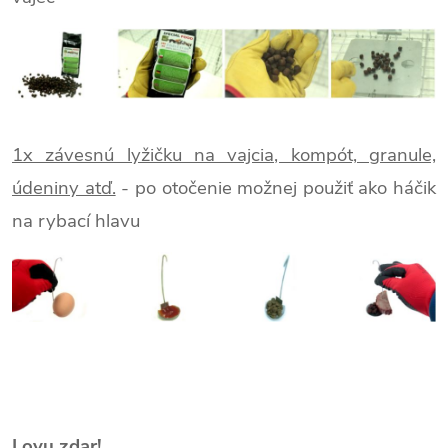
1x závesnú lyžičku na vajcia, kompót, granule,
údeniny atď.
- po otočenie možnej použiť ako háčik
na rybací hlavu
Lovu zdar!