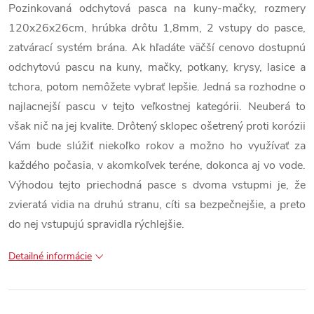
Pozinkovaná odchytová pasca na kuny-mačky, rozmery
120x26x26cm, hrúbka drôtu 1,8mm, 2 vstupy do pasce,
zatvárací systém brána. Ak hľadáte väčší cenovo dostupnú
odchytovú pascu na kuny, mačky, potkany, krysy, lasice a
tchora, potom nemôžete vybrať lepšie. Jedná sa rozhodne o
najlacnejší pascu v tejto veľkostnej kategórii. Neuberá to
však nič na jej kvalite. Drôtený sklopec ošetrený proti korózii
Vám bude slúžiť niekoľko rokov a možno ho využívať za
každého počasia, v akomkoľvek teréne, dokonca aj vo vode.
Výhodou tejto priechodná pasce s dvoma vstupmi je, že
zvieratá vidia na druhú stranu, cíti sa bezpečnejšie, a preto
do nej vstupujú spravidla rýchlejšie.
Detailné informácie