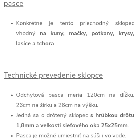
pasce
Konkrétne je tento priechodný sklopec
vhodný
na kuny, mačky, potkany, krysy,
lasice a tchora
.
Technické prevedenie sklopce
Odchytová pasca meria 120cm na dĺžku,
26cm na šírku a 26cm na výšku.
Jedná sa o drôtený sklopec
s hrúbkou drôtu
1,8mm a veľkosti sieťového oka 25x25mm
.
Pasca je možné umiestniť na súši i vo vode.