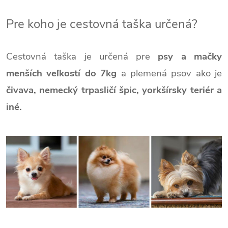
Pre koho je cestovná taška určená?
Cestovná taška je určená pre
psy a mačky
menších veľkostí
do 7kg
a plemená psov ako je
čivava, nemecký trpasličí špic, yorkšírsky teriér a
iné.