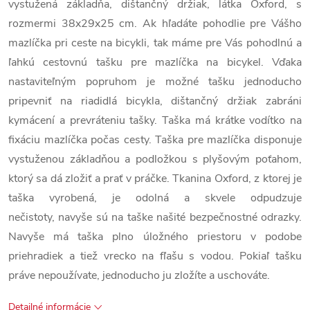
vystužená základňa, dištančný držiak, látka Oxford, s
rozmermi 38x29x25 cm. Ak hľadáte pohodlie pre Vášho
mazlíčka pri ceste na bicykli, tak máme pre Vás pohodlnú a
ľahkú cestovnú tašku pre mazlíčka na bicykel. Vďaka
nastaviteľným popruhom je možné tašku jednoducho
pripevniť na riadidlá bicykla, dištančný držiak zabráni
kymácení a prevráteniu tašky. Taška má krátke vodítko na
fixáciu mazlíčka počas cesty. Taška pre mazlíčka disponuje
vystuženou základňou a podložkou s plyšovým poťahom,
ktorý sa dá zložiť a prať v práčke. Tkanina Oxford, z ktorej je
taška vyrobená, je odolná a skvele odpudzuje
nečistoty, navyše sú na taške našité bezpečnostné odrazky.
Navyše má taška plno úložného priestoru v podobe
priehradiek a tiež vrecko na fľašu s vodou. Pokiaľ tašku
práve nepoužívate, jednoducho ju zložíte a uschováte.
Detailné informácie