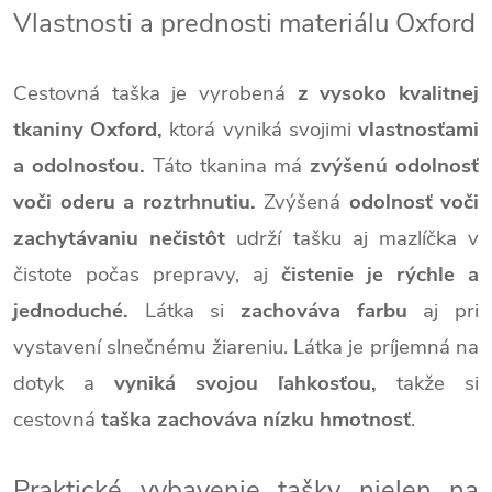
Vlastnosti a prednosti materiálu Oxford
Cestovná taška je vyrobená
z vysoko kvalitnej
tkaniny Oxford,
ktorá vyniká svojimi
vlastnosťami
a odolnosťou.
Táto tkanina má
zvýšenú odolnosť
voči oderu a roztrhnutiu.
Zvýšená
odolnosť voči
zachytávaniu nečistôt
udrží tašku aj mazlíčka v
čistote počas prepravy, aj
čistenie je rýchle a
jednoduché.
Látka si
zachováva farbu
aj pri
vystavení slnečnému žiareniu.
Látka je príjemná na
dotyk a
vyniká svojou ľahkosťou,
takže si
cestovná
taška zachováva nízku hmotnosť
.
Praktické vybavenie tašky nielen na