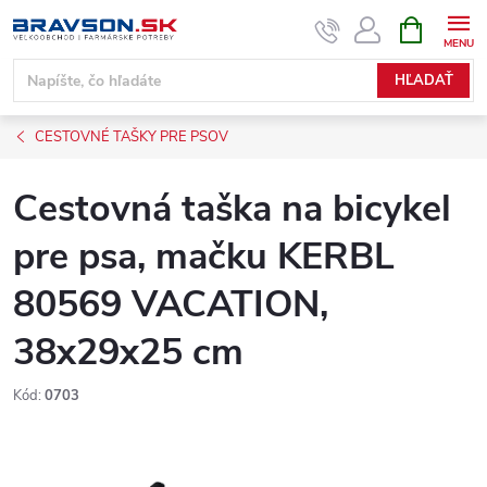
Prejsť
NÁKUPN
KOŠÍK
na
obsah
HĽADAŤ
CESTOVNÉ TAŠKY PRE PSOV
Cestovná taška na bicykel
pre psa, mačku KERBL
80569 VACATION,
38x29x25 cm
Kód:
0703