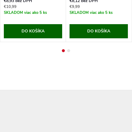
€8,93 bez DPH
€8,12 bez DPH
€10,99
€9,99
SKLADOM
viac ako 5 ks
SKLADOM
viac ako 5 ks
DO KOŠÍKA
DO KOŠÍKA
Z
á
p