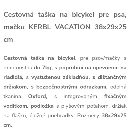
Cestovná taška na bicykel pre psa,
mačku KERBL VACATION 38x29x25
cm
Cestovná taška na bicykel
, pre psov/mačky s
hmotnosťou
do 7kg, s popruhmi na upevnenie na
riadidlá,
s
vystuženou základňou, s dištančným
držiakom, s bezpečnostnými odrazkami,
odolná
tkanina
Oxford,
s integrovaným
fixačným
vodítkom,
podložka
s plyšovým poťahom, držiak
na flašku, úložné priehradky, Rozmery
38x29x25
cm.