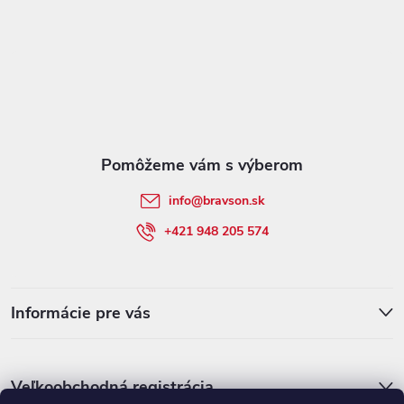
Z
á
p
ä
t
info
@
bravson.sk
i
+421 948 205 574
e
Informácie pre vás
Veľkoobchodná registrácia