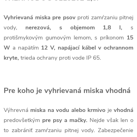
Vyhrievaná miska pre psov
proti zamŕzaniu pitnej
vody,
nerezová, s objemom 1,8 l,
s
protišmykovým gumovým lemom, s príkonom
15
W
a napätím
12 V,
napájací kábel v ochrannom
kryte,
trieda ochrany proti vode IP 65.
Pre koho je vyhrievaná miska vhodná
Výhrevná
miska na vodu alebo krmivo
je
vhodná
predovšetkým
pre psy a mačky.
Nejde však len o
to zabrániť zamŕzaniu pitnej vody. Zabezpečenie