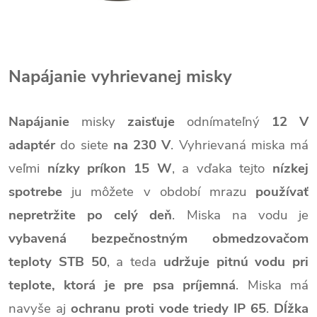
Napájanie vyhrievanej misky
Napájanie
misky
zaisťuje
odnímateľný
12 V
adaptér
do siete
na 230 V
. Vyhrievaná miska má
veľmi
nízky príkon 15 W
, a vďaka tejto
nízkej
spotrebe
ju môžete v období mrazu
používať
nepretržite po celý deň
. Miska na vodu je
vybavená bezpečnostným obmedzovačom
teploty STB 50
, a teda
udržuje pitnú vodu pri
teplote, ktorá je pre psa príjemná
. Miska má
navyše aj
ochranu proti vode triedy IP 65
.
Dĺžka