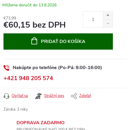
13.8.2026
€73,99
€60,15 bez DPH
Jednotková
cena:
PRIDAŤ DO KOŠÍKA
Nakúpte po telefóne (Po-Pá: 8:00-16:00)
+421 948 205 574
Opýtať sa
Strážný pes
Zdieľať
Záruka
:
2 roky
DOPRAVA ZADARMO
PRI OBJEDNÁVKE NAD 200 € BEZ DPH