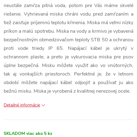
neustále zamŕza pitná voda, potom pre Vás máme skvelé
riešenie. Vyhrievaná miska chráni vodu pred zamŕzaním a
tiež zaisťuje príjemnú teplotu kŕmenia. Miska má veľmi nízky
príkon a malú spotrebu. Miska na vody a krmivo je vybavená
bezpečnostným obmedzovačom teploty STB 50 a ochranou
proti vode triedy IP 65. Napájací kábel je ukrytý v
ochrannom plaste, a preto je vykurovacia miska pre psov
úplne bezpečná. Misku môžete využiť ako vo vnútorných,
tak aj vonkajších priestoroch. Perfektné je, že v letnom
období môžete napájací kábel odpojiť a používať ju ako
bežnú misku. Miska je vyrobená z kvalitnej nerezovej ocele.
Detailné informácie
SKLADOM
viac ako 5 ks