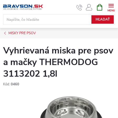
Prejsť
NÁKUPN
KOŠÍK
na
obsah
HĽADAŤ
MISKY PRE PSOV
Vyhrievaná miska pre psov
a mačky THERMODOG
3113202 1,8l
Kód:
0460