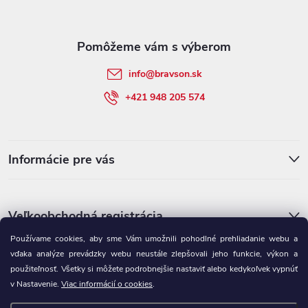
ä
t
info
@
bravson.sk
i
+421 948 205 574
e
Informácie pre vás
Veľkoobchodná registrácia
Používame cookies, aby sme Vám umožnili pohodlné prehliadanie webu a
vďaka analýze prevádzky webu neustále zlepšovali jeho funkcie, výkon a
použiteľnosť. Všetky si môžete podrobnejšie nastaviť alebo kedykoľvek vypnúť
v Nastavenie.
Viac informácií o cookies
.