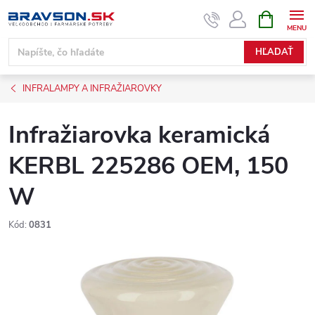
Prejsť
NÁKUPN
KOŠÍK
na
obsah
HĽADAŤ
INFRALAMPY A INFRAŽIAROVKY
Infražiarovka keramická
KERBL 225286 OEM, 150
W
Kód:
0831