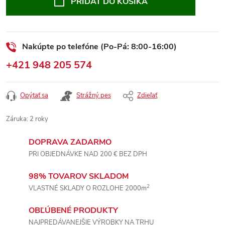
PRIDAŤ DO KOŠÍKA
Nakúpte po telefóne (Po-Pá: 8:00-16:00)
+421 948 205 574
Opýtať sa
Strážný pes
Zdieľať
Záruka
:
2 roky
DOPRAVA ZADARMO
PRI OBJEDNÁVKE NAD 200 € BEZ DPH
98% TOVAROV SKLADOM
2
VLASTNÉ SKLADY O ROZLOHE 2000m
OBĽÚBENÉ PRODUKTY
NAJPREDÁVANEJŠIE VÝROBKY NA TRHU