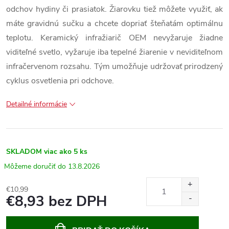
odchov hydiny či prasiatok. Žiarovku tiež môžete využiť, ak
máte gravidnú sučku a chcete dopriať šteňatám optimálnu
teplotu. Keramický infražiarič OEM nevyžaruje žiadne
viditeľné svetlo, vyžaruje iba tepelné žiarenie v neviditeľnom
infračervenom rozsahu. Tým umožňuje udržovať prirodzený
cyklus osvetlenia pri odchove.
Detailné informácie
SKLADOM
viac ako 5 ks
13.8.2026
€10,99
€8,93 bez DPH
Jednotková
cena: