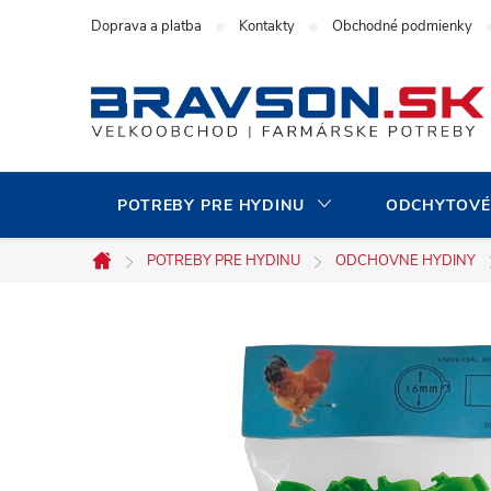
Prejsť
Doprava a platba
Kontakty
Obchodné podmienky
na
obsah
POTREBY PRE HYDINU
ODCHYTOVÉ
POTREBY PRE HYDINU
ODCHOVNE HYDINY
Domov