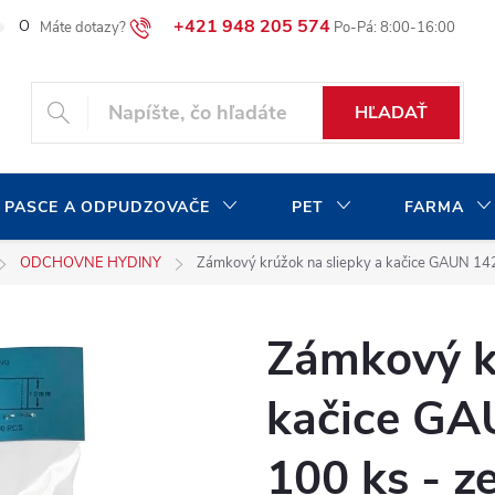
+421 948 205 574
O našej spoločnosti
Blog
Moja objednávka
HĽADAŤ
 PASCE A ODPUDZOVAČE
PET
FARMA
ODCHOVNE HYDINY
Zámkový krúžok na sliepky a kačice GAUN 14
Zámkový kr
kačice G
100 ks - z