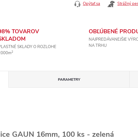
Opýtať sa
Strážný pe
98% TOVAROV
OBĽÚBENÉ PROD
SKLADOM
NAJPREDÁVANEJŠIE VÝR
NA TRHU
VLASTNÉ SKLADY O ROZLOHE
2
2000m
PARAMETRY
čice GAUN 16mm, 100 ks - zelená