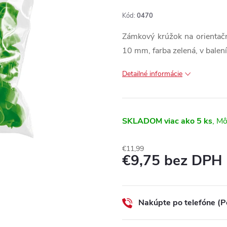
Kód:
0470
Zámkový krúžok na orientačn
10 mm, farba zelená, v balen
Detailné informácie
SKLADOM
viac ako 5 ks
€11,99
€9,75 bez DPH
Jednotková
cena:
Nakúpte po telefóne (P