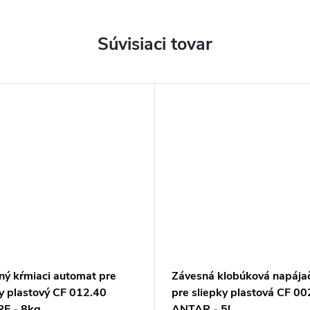
Súvisiaci tovar
ný kŕmiaci automat pre
Závesná klobúková napája
ky plastový CF 012.40
pre sliepky plastová CF 00
E - 8kg
ANTAR - 5l