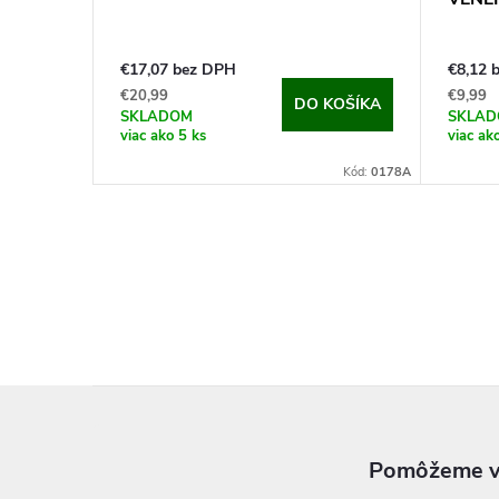
€17,07 bez DPH
€8,12 
€20,99
€9,99
DO KOŠÍKA
SKLADOM
SKLA
viac ako 5 ks
viac ak
Kód:
0178A
Z
á