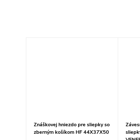
Znáškovej hniezdo pre sliepky so
Záves
zberným košíkom HF 44X37X50
sliep
VENER