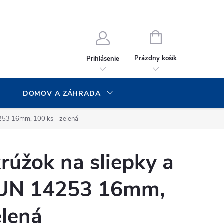
NÁKUPNÝ
KOŠÍK
Prázdny košík
Prihlásenie
DOMOV A ZÁHRADA
253 16mm, 100 ks - zelená
úžok na sliepky a
AUN 14253 16mm,
elená