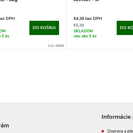
bez DPH
€4,38 bez DPH
€5,39
DO KOŠÍKA
DO KO
DOM
SKLADOM
o 5 ks
viac ako 5 ks
Kód:
0059
Informácie 
Doprava a pla