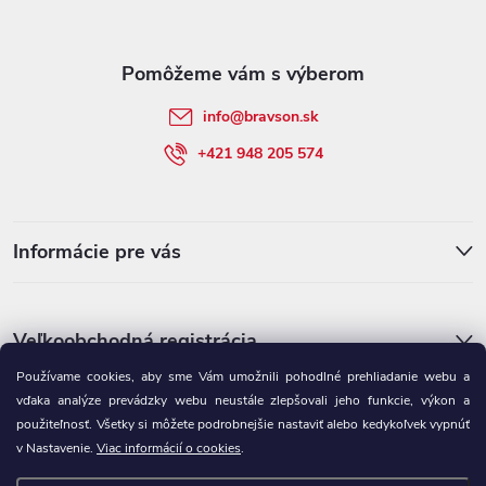
ä
t
info
@
bravson.sk
i
+421 948 205 574
e
Informácie pre vás
Veľkoobchodná registrácia
Používame cookies, aby sme Vám umožnili pohodlné prehliadanie webu a
vďaka analýze prevádzky webu neustále zlepšovali jeho funkcie, výkon a
použiteľnosť. Všetky si môžete podrobnejšie nastaviť alebo kedykoľvek vypnúť
v Nastavenie.
Viac informácií o cookies
.