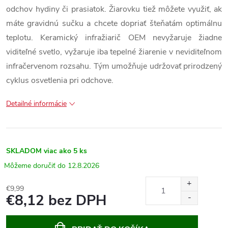
odchov hydiny či prasiatok. Žiarovku tiež môžete využiť, ak
máte gravidnú sučku a chcete dopriať šteňatám optimálnu
teplotu. Keramický infražiarič OEM nevyžaruje žiadne
viditeľné svetlo, vyžaruje iba tepelné žiarenie v neviditeľnom
infračervenom rozsahu. Tým umožňuje udržovať prirodzený
cyklus osvetlenia pri odchove.
Detailné informácie
SKLADOM
viac ako 5 ks
12.8.2026
€9,99
€8,12 bez DPH
Jednotková
cena: