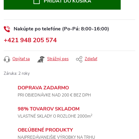
PRIDAŤ DO KOŠÍKA
Nakúpte po telefóne (Po-Pá: 8:00-16:00)
+421 948 205 574
Opýtať sa
Strážný pes
Zdieľať
Záruka
:
2 roky
DOPRAVA ZADARMO
PRI OBJEDNÁVKE NAD 200 € BEZ DPH
98% TOVAROV SKLADOM
2
VLASTNÉ SKLADY O ROZLOHE 2000m
OBĽÚBENÉ PRODUKTY
NAJPREDÁVANEJŠIE VÝROBKY NA TRHU