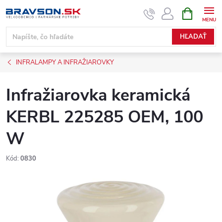
Prejsť
NÁKUPN
KOŠÍK
na
obsah
HĽADAŤ
INFRALAMPY A INFRAŽIAROVKY
Infražiarovka keramická
KERBL 225285 OEM, 100
W
Kód:
0830