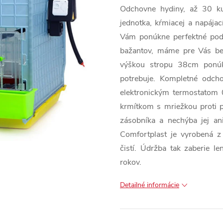
Odchovne hydiny, až 30 kur
jednotka, kŕmiacej a napája
Vám ponúkne perfektné podmi
bažantov, máme pre Vás bez
výškou stropu 38cm ponúk
potrebuje. Kompletné odch
elektronickým termostatom 
krmítkom s mriežkou proti p
zásobníka a nechýba jej an
Comfortplast je vyrobená z 
čistí. Údržba tak zaberie l
rokov.
Detailné informácie