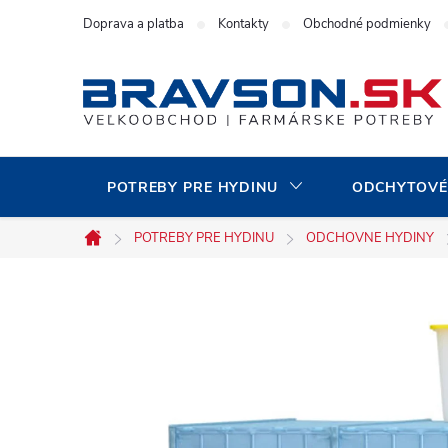
Prejsť
Doprava a platba
Kontakty
Obchodné podmienky
na
obsah
POTREBY PRE HYDINU
ODCHYTOVÉ
POTREBY PRE HYDINU
ODCHOVNE HYDINY
Domov