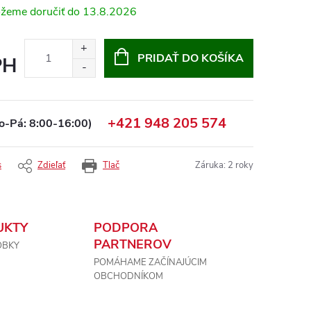
13.8.2026
PRIDAŤ DO KOŠÍKA
PH
+421 948 205 574
o-Pá: 8:00-16:00)
s
Zdieľať
Tlač
Záruka
:
2 roky
UKTY
PODPORA
PARTNEROV
OBKY
POMÁHAME ZAČÍNAJÚCIM
OBCHODNÍKOM