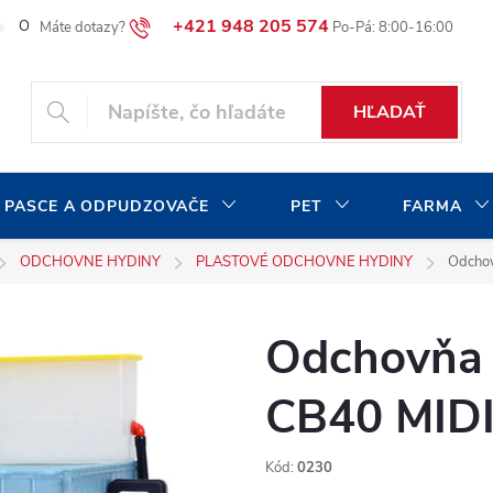
+421 948 205 574
O našej spoločnosti
Blog
Moja objednávka
HĽADAŤ
 PASCE A ODPUDZOVAČE
PET
FARMA
ODCHOVNE HYDINY
PLASTOVÉ ODCHOVNE HYDINY
Odcho
Odchovňa
CB40 MID
Kód:
0230