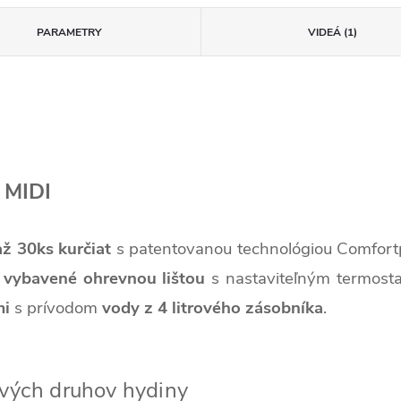
PARAMETRY
VIDEÁ (1)
 MIDI
až 30ks kurčiat
s patentovanou technológiou Comfort
ú
vybavené ohrevnou lištou
s nastaviteľným termos
mi
s prívodom
vody z 4 litrového zásobníka
.
ivých druhov hydiny