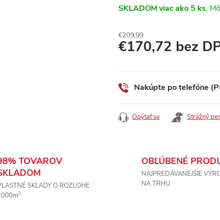
SKLADOM
viac ako 5 ks
€209,99
€170,72 bez D
Jednotková
cena:
Nakúpte po telefóne (P
Opýtať sa
Strážný pe
98% TOVAROV
OBĽÚBENÉ PROD
SKLADOM
NAJPREDÁVANEJŠIE VÝR
NA TRHU
VLASTNÉ SKLADY O ROZLOHE
2
2000m