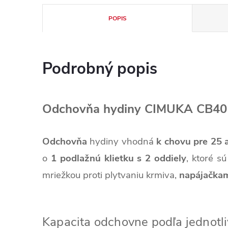
POPIS
Podrobný popis
Odchovňa hydiny CIMUKA CB40
Odchovňa
hydiny vhodná
k chovu pre 25 
o
1 podlažnú klietku s 2 oddiely
, ktoré s
mriežkou proti plytvaniu krmiva,
napájačka
Kapacita odchovne podľa jednotl