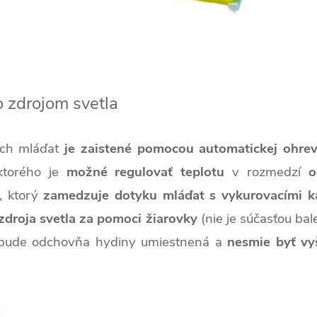
 zdrojom svetla
ých mláďat
je zaistené pomocou automatickej ohrev
ktorého je
možné regulovať teplotu
v rozmedzí
o
, ktorý
zamedzuje dotyku mláďat s vykurovacími k
zdroja svetla za pomoci žiarovky
(nie je súčasťou bal
 bude odchovňa hydiny umiestnená a
nesmie byť v