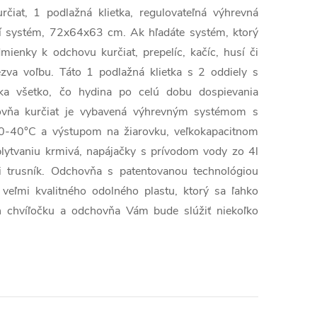
čiat, 1 podlažná klietka, regulovateľná výhrevná
cí systém, 72x64x63 cm. Ak hľadáte systém, ktorý
enky k odchovu kurčiat, prepelíc, ​​kačíc, husí či
va voľbu. Táto 1 podlažná klietka s 2 oddiely s
a všetko, čo hydina po celú dobu dospievania
ovňa kurčiat je vybavená výhrevným systémom s
0-40°C a výstupom na žiarovku, veľkokapacitnom
lytvaniu krmivá, napájačky s prívodom vody zo 4l
i trusník. Odchovňa s patentovanou technológiou
veľmi kvalitného odolného plastu, ktorý sa ľahko
en chvíľočku a odchovňa Vám bude slúžiť niekoľko