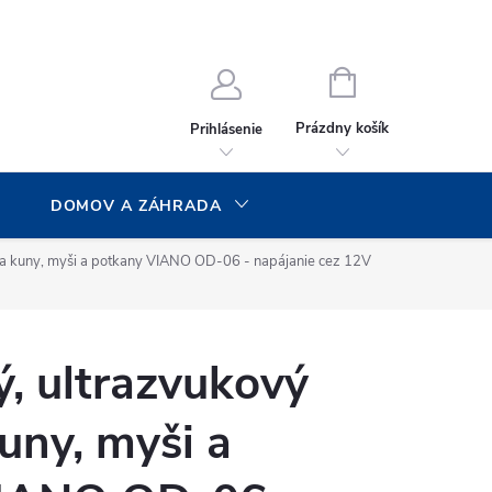
NÁKUPNÝ
KOŠÍK
Prázdny košík
Prihlásenie
DOMOV A ZÁHRADA
 na kuny, myši a potkany VIANO OD-06 - napájanie cez 12V
ý, ultrazvukový
kuny, myši a