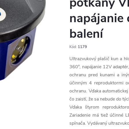
potkany V
napájanie 
balení
Kód:
1179
Ultrazvukový plašič kun a h
360°, napájanie 12V adapté
ochranu pred kunami a iným
účinným 4 reproduktormi od
ochranu. Vďaka automatickej
čo zaistí, že sa nebude do tý
Vďaka štyrom reproduktor
Zariadenie má tiež účinné 
spínača. Vydávaný ultrazvukov