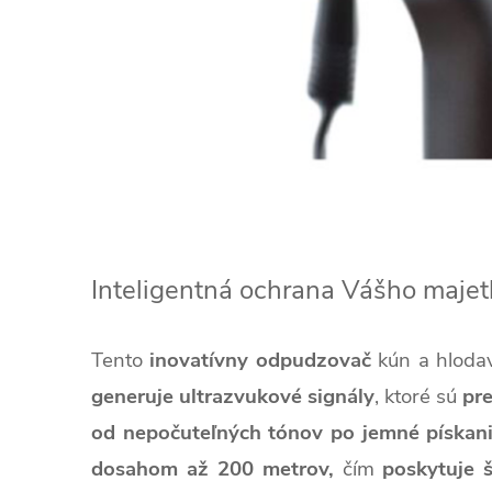
Inteligentná ochrana Vášho majet
Tento
inovatívny odpudzovač
kún a hloda
generuje ultrazvukové signály
, ktoré sú
pr
od nepočuteľných tónov po jemné pískan
dosahom až 200 metrov,
čím
poskytuje š