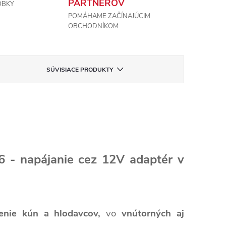
PARTNEROV
OBKY
POMÁHAME ZAČÍNAJÚCIM
OBCHODNÍKOM
SÚVISIACE PRODUKTY
6 - napájanie cez 12V adaptér v
enie kún a hlodavcov,
vo
vnútorných aj