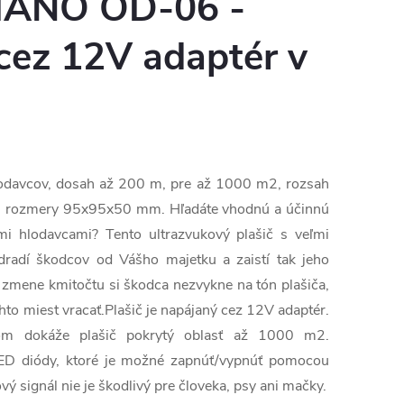
IANO OD-06 -
cez 12V adaptér v
lodavcov, dosah až 200 m, pre až 1000 m2, rozsah
r, rozmery 95x95x50 mm. Hľadáte vhodnú a účinnú
i hlodavcami? Tento ultrazvukový plašič s veľmi
radí škodcov od Vášho majetku a zaistí tak jeho
 zmene kmitočtu si škodca nezvykne na tón plašiča,
chto miest vracať.Plašič je napájaný cez 12V adaptér.
om dokáže plašič pokrytý oblasť až 1000 m2.
LED diódy, ktoré je možné zapnúť/vypnúť pomocou
ý signál nie je škodlivý pre človeka, psy ani mačky.