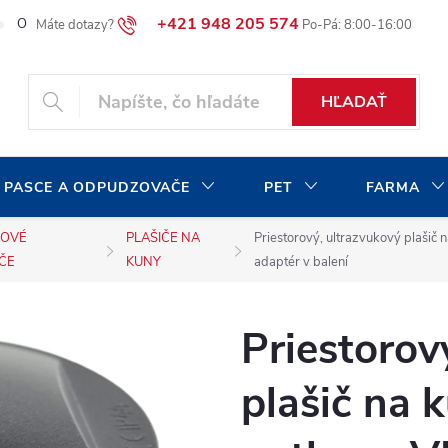
+421 948 205 574
O našej spoločnosti
Blog
Moja objednávka
HĽADAŤ
 PASCE A ODPUDZOVAČE
PET
FARMA
KOVÉ
PLAŠIČE NA
Priestorový, ultrazvukový plašič
ČE
KUNY
adaptér v balení
Priestorov
plašič na 