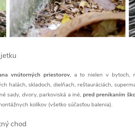
jetku
na vnútorných priestorov
, a to nielen v bytoch,
ných halách, skladoch, dielňach, reštauráciách, super
né sady, dvory, parkoviská a iné,
pred prenikaním ško
ontážnych kolíkov (všetko súčasťou balenia).
stný chod