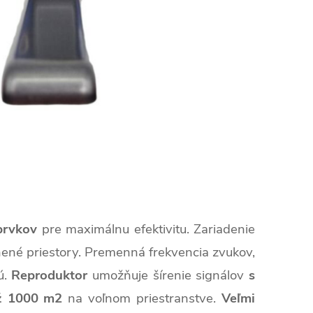
prvkov
pre maximálnu efektivitu. Zariadenie
ánené priestory. Premenná frekvencia zvukov,
ú.
Reproduktor
umožňuje šírenie signálov
s
ž 1000 m2
na voľnom priestranstve.
Veľmi