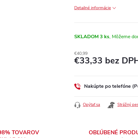
Detailné informácie
SKLADOM
3 ks
€40,99
€33,33 bez DP
Jednotková
cena:
Nakúpte po telefóne (P
Opýtať sa
Strážný pe
98% TOVAROV
OBĽÚBENÉ PROD