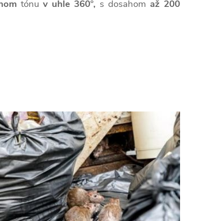
ahom
tónu
v uhle 360°,
s dosahom
až 200