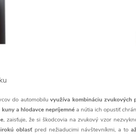
ku
vcov do automobilu
využíva kombináciu zvukových 
e kuny a hlodavce nepríjemné
a nútia ich opustiť chr
ie
, zaisťuje, že si škodcovia na zvukový vzor nezvykn
irokú oblasť
pred nežiaducimi návštevníkmi, a to
a