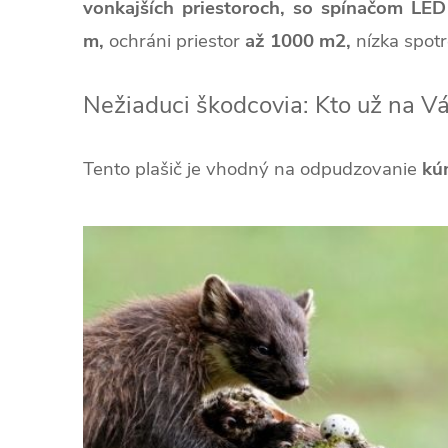
vonkajších priestoroch, so spínačom LE
m,
ochráni priestor
až 1000 m2,
nízka spot
Nežiaduci škodcovia: Kto už na V
Tento plašič je vhodný na odpudzovanie
kú