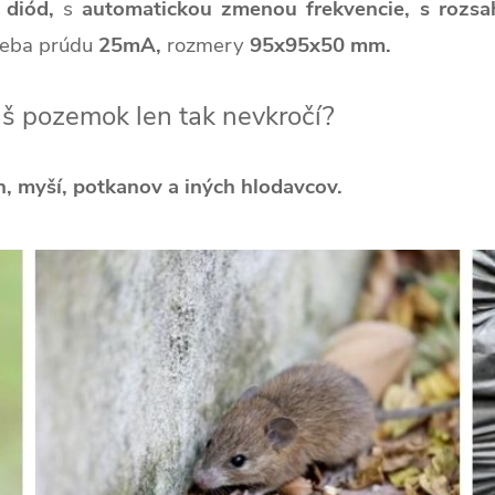
D diód,
s
automatickou zmenou frekvencie,
s rozs
reba prúdu
25mA,
rozmery
95x95x50 mm.
áš pozemok len tak nevkročí?
n, myší, potkanov a iných hlodavcov.