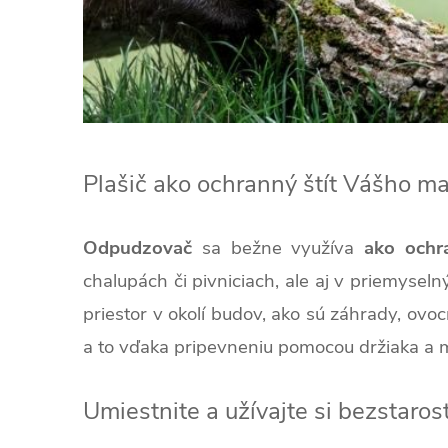
Plašič ako ochranný štít Vášho ma
Odpudzovač
sa bežne využíva
ako ochra
chalupách či pivniciach, ale aj v priemysel
priestor v okolí budov, ako sú záhrady, ovoc
a to vďaka pripevneniu pomocou držiaka a m
Umiestnite a užívajte si bezstaro