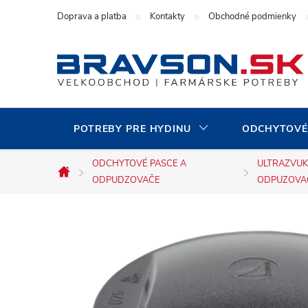
Prejsť
Doprava a platba
Kontakty
Obchodné podmienky
na
obsah
POTREBY PRE HYDINU
ODCHYTOVÉ
ODCHYTOVÉ PASCE A
ULTRAZVU
Domov
ODPUDZOVAČE
ODPUZOVA