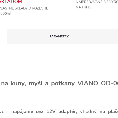
SKLADOM
NAJPREDÁVANEJŠIE VÝR
NA TRHU
VLASTNÉ SKLADY O ROZLOHE
2
2000m
PARAMETRY
ič na kuny, myši a potkany VIANO OD-0
eri,
napájanie cez 12V adaptér,
vhodný
na plaš