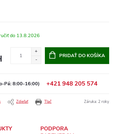
13.8.2026
PRIDAŤ DO KOŠÍKA
H
+421 948 205 574
o-Pá: 8:00-16:00)
s
Zdieľať
Tlač
Záruka
:
2 roky
UKTY
PODPORA