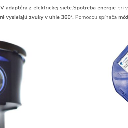
 adaptéra z elektrickej siete.Spotreba energie
pri 
é vysielajú zvuky v uhle 360°.
Pomocou spínača
môže