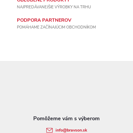
OBĽÚBENÉ PRODUKTY
i
NAJPREDÁVANEJŠIE VÝROBKY NA TRHU
s
PODPORA PARTNEROV
POMÁHAME ZAČÍNAJÚCIM OBCHODNÍKOM
u
Z
á
p
ä
t
info
@
bravson.sk