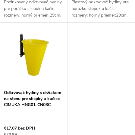
u
Pozinkovaný odkrvovač hydiny
Plastový odkrvovač hydiny pre
k
pre porážku sliepok a kačíc,
porážku sliepok a kačíc,
k
rozmery: horný priemer: 29cm,
rozmery: horný priemer:29cm,
t
spodný priemer: 10 cm, výška:
spodný priemer: 9,5 cm, výška:
34 cm. Odkrvovací lievik je
38 cm. Odkrvovací lievik je
t
určený k bezpečnému
určený k bezpečnému
o
pridržaniu...
pridržanie...
o
v
v
Odkrvovač hydiny s držiakom
na stenu pre sliepky a kačice
CIMUKA HNG01-CN03C
€17,07 bez DPH
€20,99