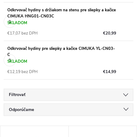
Odkrvovač hydiny s držiakom na stenu pre sliepky a kačice
CIMUKA HNG01-CN03C
SKLADOM
€17,07 bez DPH
€20,99
Odkrvovač hydiny pre sliepky a kačice CIMUKA YL-CN03-
C
SKLADOM
€12,19 bez DPH
€14,99
Filtrovať
R
Odporúčame
a
Najlacnejšie
V
Najdrahšie