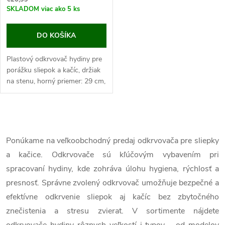
SKLADOM
viac ako 5 ks
DO KOŠÍKA
Plastový odkrvovač hydiny pre
porážku sliepok a kačíc, držiak
na stenu, horný priemer: 29 cm,
spodný priemer 9,5 cm, výška:
38 cm. Jedná sa o odkrvovací
lievik, ktorý je určený...
O
v
Ponúkame na veľkoobchodný predaj odkrvovača pre sliepky
a kačice. Odkrvovače sú kľúčovým vybavením pri
l
spracovaní hydiny, kde zohráva úlohu hygiena, rýchlosť a
á
presnosť. Správne zvolený odkrvovač umožňuje bezpečné a
efektívne odkrvenie sliepok aj kačíc bez zbytočného
d
znečistenia a stresu zvierat. V sortimente nájdete
a