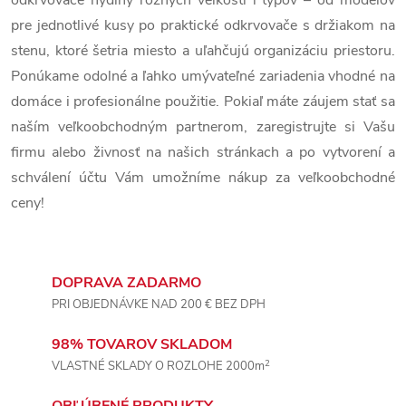
odkrvovače hydiny rôznych veľkostí i typov – od modelov
c
pre jednotlivé kusy po praktické odkrvovače s držiakom na
stenu, ktoré šetria miesto a uľahčujú organizáciu priestoru.
i
Ponúkame odolné a ľahko umývateľné zariadenia vhodné na
e
domáce i profesionálne použitie. Pokiaľ máte záujem stať sa
naším veľkoobchodným partnerom, zaregistrujte si Vašu
p
firmu alebo živnosť na našich stránkach a po vytvorení a
r
schválení účtu Vám umožníme nákup za veľkoobchodné
ceny!
v
k
y
DOPRAVA ZADARMO
PRI OBJEDNÁVKE NAD 200 € BEZ DPH
v
98% TOVAROV SKLADOM
ý
2
VLASTNÉ SKLADY O ROZLOHE 2000m
p