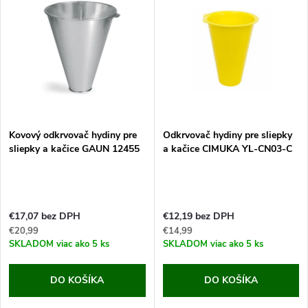
d
ý
Najpredávanejšie
e
p
Abecedne
n
i
i
s
e
Kovový odkrvovač hydiny pre
Odkrvovač hydiny pre sliepky
sliepky a kačice GAUN 12455
a kačice CIMUKA YL-CN03-C
p
p
r
r
€17,07 bez DPH
€12,19 bez DPH
o
€20,99
€14,99
o
SKLADOM
viac ako 5 ks
SKLADOM
viac ako 5 ks
d
d
DO KOŠÍKA
DO KOŠÍKA
u