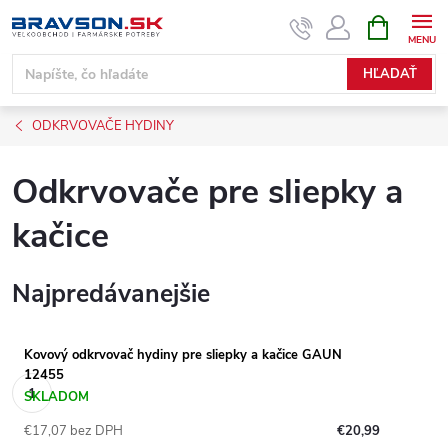
Prejsť
NÁKUPN
KOŠÍK
na
obsah
HĽADAŤ
ODKRVOVAČE HYDINY
Odkrvovače pre sliepky a
kačice
Najpredávanejšie
Kovový odkrvovač hydiny pre sliepky a kačice GAUN
12455
SKLADOM
€17,07 bez DPH
€20,99