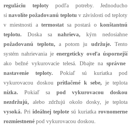
reguláciu teploty
podľa potreby.
Jednoducho
si
navolíte požadovanú teplotu
v závislosti od teploty
v miestnosti a
termostat
sa postará o
konštantnú
teplotu.
Doska sa
nahrieva,
kým nedosiahne
požadovanú teplotu,
a potom ju
udržuje.
Tento
systém nahrievania je
energeticky oveľa úspornejší
ako bežné vykurovacie telesá.
Dbajte na
správne
nastavenie teploty.
Pokiaľ sú kuriatka pod
vykurovacou doskou
pritlačené k sebe,
je teplota
nízka.
Pokiaľ sa
pod vykurovacou doskou
nezdržujú,
alebo zdržujú okolo dosky, je teplota
vysoká.
Pri
ideálnej teplote
sú kuriatka
rovnomerne
rozmiestnené
pod vykurovacou doskou.