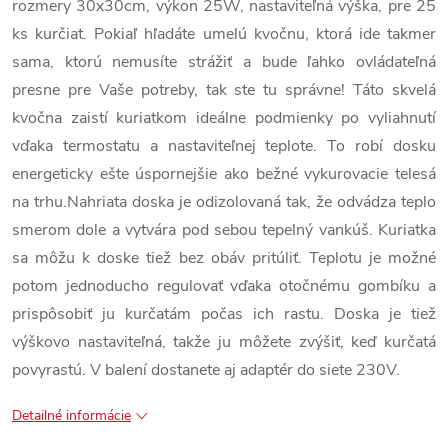
rozmery 30x30cm, výkon 25W, nastaviteľná výška, pre 25
ks kurčiat. Pokiaľ hľadáte umelú kvočnu, ktorá ide takmer
sama, ktorú nemusíte strážiť a bude ľahko ovládateľná
presne pre Vaše potreby, tak ste tu správne! Táto skvelá
kvočna zaistí kuriatkom ideálne podmienky po vyliahnutí
vďaka termostatu a nastaviteľnej teplote. To robí dosku
energeticky ešte úspornejšie ako bežné vykurovacie telesá
na trhu.Nahriata doska je odizolovaná tak, že odvádza teplo
smerom dole a vytvára pod sebou tepelný vankúš. Kuriatka
sa môžu k doske tiež bez obáv pritúliť. Teplotu je možné
potom jednoducho regulovať vďaka otočnému gombíku a
prispôsobiť ju kurčatám počas ich rastu. Doska je tiež
výškovo nastaviteľná, takže ju môžete zvýšiť, keď kurčatá
povyrastú. V balení dostanete aj adaptér do siete 230V.
Detailné informácie