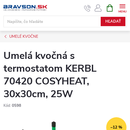
Prejsť
NÁKUPN
KOŠÍK
na
obsah
HĽADAŤ
UMELÉ KVOČNE
Umelá kvočná s
termostatom KERBL
70420 COSYHEAT,
30x30cm, 25W
Kód:
0598
–12 %