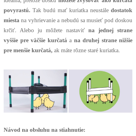
ideálna, pretože dosku
môžete zvyšovať ako kurčatá
povyrastú.
Tak budú mať kuriatka neustále
dostatok
miesta
na vyhrievanie a nebudú sa musieť pod doskou
krčiť.
Alebo ju môžete nastaviť
na jednej strane
vyššie pre väčšie kurčatá
a
na druhej strane nižšie
pre menšie kurčatá,
ak máte rôzne staré kuriatka.
Návod na obsluhu na stiahnutie: