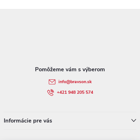
Z
á
p
ä
t
info
@
bravson.sk
i
+421 948 205 574
e
Informácie pre vás