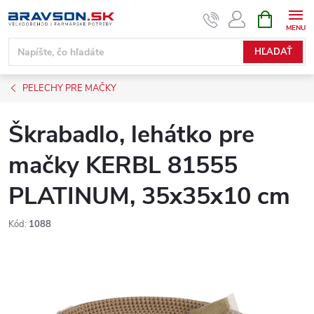
Prejsť
NÁKUPN
KOŠÍK
na
obsah
HĽADAŤ
PELECHY PRE MAČKY
Škrabadlo, lehátko pre
mačky KERBL 81555
PLATINUM, 35x35x10 cm
Kód:
1088