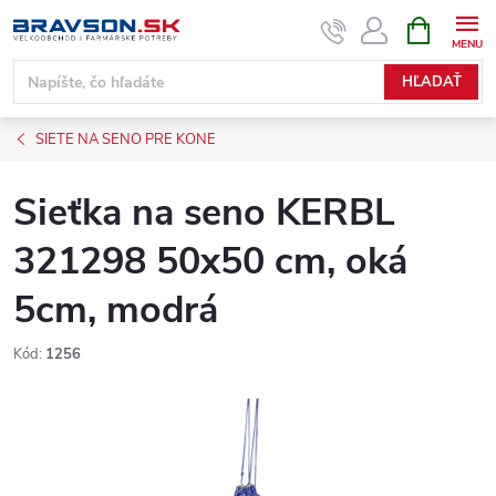
Prejsť
NÁKUPN
KOŠÍK
na
obsah
HĽADAŤ
SIETE NA SENO PRE KONE
Sieťka na seno KERBL
321298 50x50 cm, oká
5cm, modrá
Kód:
1256