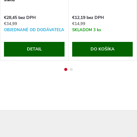
€28,45 bez DPH
€12,19 bez DPH
€34,99
€14,99
OBJEDNANÉ OD DODÁVATEĽA
SKLADOM
3 ks
DETAIL
DO KOŠÍKA
Z
á