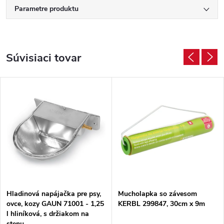
Parametre produktu
Súvisiaci tovar
Hladinová napájačka pre psy,
Mucholapka so závesom
ovce, kozy GAUN 71001 - 1,25
KERBL 299847, 30cm x 9m
l hliníková, s držiakom na
stenu