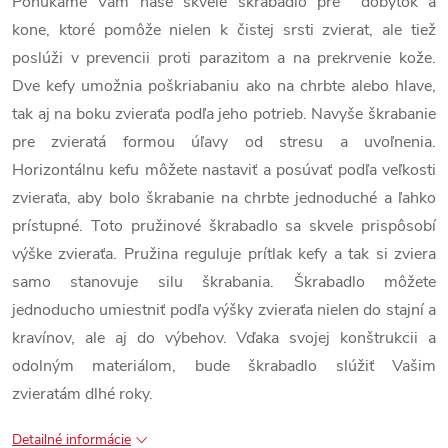
Ponúkame Vám naše skvelé škrabadlo pre dobytok a
kone, ktoré pomôže nielen k čistej srsti zvierat, ale tiež
poslúži v prevencii proti parazitom a na prekrvenie kože.
Dve kefy umožnia poškriabaniu ako na chrbte alebo hlave,
tak aj na boku zvieraťa podľa jeho potrieb. Navyše škrabanie
pre zvieratá formou úľavy od stresu a uvoľnenia.
Horizontálnu kefu môžete nastaviť a posúvať podľa veľkosti
zvieraťa, aby bolo škrabanie na chrbte jednoduché a ľahko
prístupné. Toto pružinové škrabadlo sa skvele prispôsobí
výške zvieraťa. Pružina reguluje prítlak kefy a tak si zviera
samo stanovuje silu škrabania. Škrabadlo môžete
jednoducho umiestniť podľa výšky zvieraťa nielen do stajní a
kravínov, ale aj do výbehov. Vďaka svojej konštrukcii a
odolným materiálom, bude škrabadlo slúžiť Vašim
zvieratám dlhé roky.
Detailné informácie