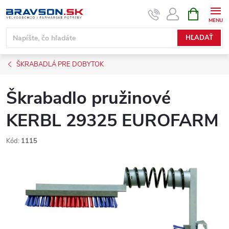
Prejsť
NÁKUPN
KOŠÍK
na
obsah
HĽADAŤ
ŠKRABADLÁ PRE DOBYTOK
Škrabadlo pružinové
KERBL 29325 EUROFARM
Kód:
1115