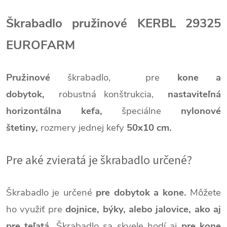
Škrabadlo pružinové KERBL 29325
EUROFARM
Pružinové
škrabadlo,
pre
kone a
dobytok,
robustná konštrukcia,
nastaviteľná
horizontálna kefa,
špeciálne
nylonové
štetiny,
rozmery jednej kefy
50x10 cm.
Pre aké zvieratá je škrabadlo určené?
Škrabadlo je určené
pre dobytok a kone.
Môžete
ho využiť pre
dojnice, býky, alebo jalovice, ako aj
pre teľatá.
Škrabadlo sa skvele hodí aj
pre kone