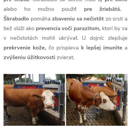
alebo ho možno použiť
pre žriebätá.
Škrabadlo
pomáha
zbaveniu sa nečistôt
zo srsti a
tiež slúži ako
prevencia voči parazitom,
ktorí by sa
v nečistotách mohli ukrývať. U dojníc zlepšuje
prekrvenie kože,
čo prispieva
k lepšej imunite
a
zvýšeniu úžitkovosti
zvierat.