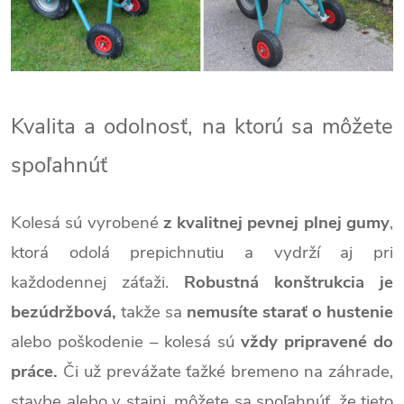
Kvalita a odolnosť, na ktorú sa môžete
spoľahnúť
Kolesá sú vyrobené
z kvalitnej pevnej plnej gumy
,
ktorá odolá prepichnutiu a vydrží aj pri
každodennej záťaži.
Robustná konštrukcia je
bezúdržbová,
takže sa
nemusíte starať o hustenie
alebo poškodenie – kolesá sú
vždy pripravené do
práce.
Či už prevážate ťažké bremeno na záhrade,
stavbe alebo v stajni, môžete sa spoľahnúť, že tieto