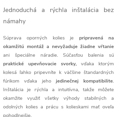
Jednoduchá a rýchla inštalácia bez
námahy
Súprava oporných kolies je
pripravená na
okamžitú montáž a nevyžaduje žiadne vŕtanie
ani špeciálne náradie. Súčasťou balenia sú
praktické upevňovacie svorky,
vďaka ktorým
kolesá ľahko pripevníte k väčšine štandardných
fúrikom vďaka jeho
jedinečnej kompatibilite
.
Inštalácia je rýchla a intuitívna, takže môžete
okamžite využiť všetky výhody stabilných a
odolných kolies a prácu s kolieskami mať oveľa
pohodlnejšie.