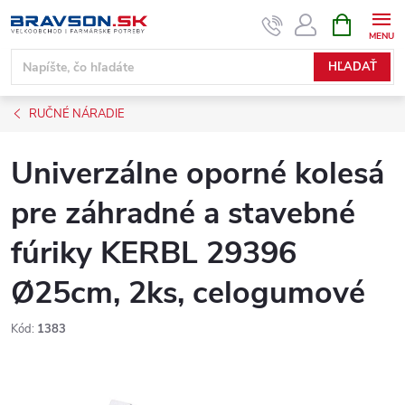
Prejsť
NÁKUPN
KOŠÍK
na
obsah
HĽADAŤ
RUČNÉ NÁRADIE
Univerzálne oporné kolesá
pre záhradné a stavebné
fúriky KERBL 29396
Ø25cm, 2ks, celogumové
Kód:
1383