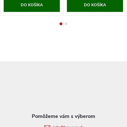
DO KOŠÍKA
DO KOŠÍKA
Z
á
p
ä
t