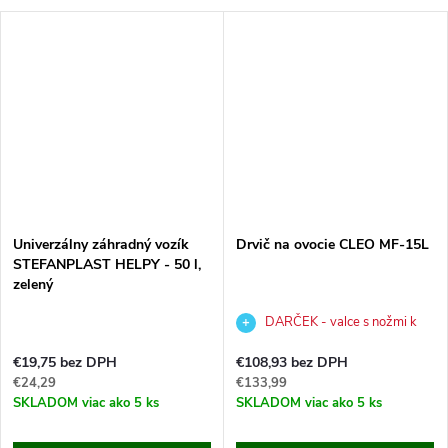
Univerzálny záhradný vozík
Drvič na ovocie CLEO MF-15L
STEFANPLAST HELPY - 50 l,
zelený
DARČEK - valce s nožmi k
drviču v hodnote 28,99 €
€19,75 bez DPH
€108,93 bez DPH
€24,29
€133,99
SKLADOM
viac ako 5 ks
SKLADOM
viac ako 5 ks