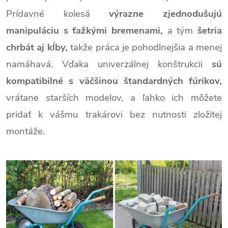
Prídavné kolesá
výrazne zjednodušujú
manipuláciu s ťažkými bremenami,
a tým
šetria
chrbát aj kĺby,
takže práca je pohodlnejšia a menej
namáhavá. Vďaka univerzálnej konštrukcii
sú
kompatibilné s väčšinou štandardných fúrikov,
vrátane starších modelov, a ľahko ich môžete
pridať k vášmu trakárovi bez nutnosti zložitej
montáže.