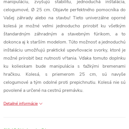
manipuláciu, zvyšujú stabilitu, jednoduchá inštalácia,
celogumové, Ø 25 cm. Objavte perfektného pomocníka do
Vašej záhrady alebo na stavbu! Tieto univerzálne oporné
kolesá je možné veľmi jednoducho prirobiť ku všetkým
štandardným záhradným a stavebným fúrikom, a to
dokonca aj k starším modelom. Túto možnosť a jednoduchú
inštaláciu umožňujú praktické upevňovacie svorky, ktoré je
možné prirobiť bez nutnosti vŕtania. Vďaka tomuto doplnku
ku kolieskam bude manipulácia s ťažkými bremenami
hračkou. Kolesá, s priemerom 25 cm, sú navyše
celogumové a tým odolné proti prepichnutiu. Kolesá nie sú
povolené a určené na cestnú premávku.
Detailné informácie