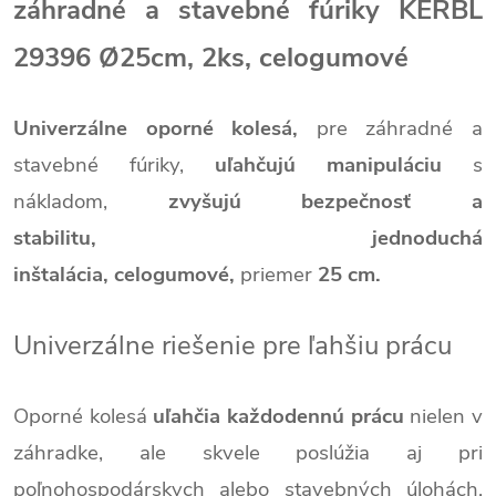
záhradné a stavebné fúriky KERBL
29396 Ø25cm, 2ks, celogumové
Univerzálne oporné kolesá,
pre záhradné a
stavebné fúriky,
uľahčujú manipuláciu
s
nákladom,
zvyšujú bezpečnosť a
stabilitu,
jednoduchá
inštalácia,
celogumové,
priemer
25 cm.
Univerzálne riešenie pre ľahšiu prácu
Oporné kolesá
uľahčia každodennú prácu
nielen v
záhradke, ale skvele poslúžia aj pri
poľnohospodárskych alebo stavebných úlohách.