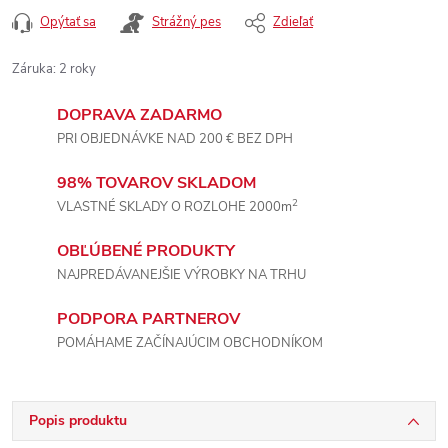
Opýtať sa
Strážný pes
Zdieľať
Záruka
:
2 roky
DOPRAVA ZADARMO
PRI OBJEDNÁVKE NAD 200 € BEZ DPH
98% TOVAROV SKLADOM
2
VLASTNÉ SKLADY O ROZLOHE 2000m
OBĽÚBENÉ PRODUKTY
NAJPREDÁVANEJŠIE VÝROBKY NA TRHU
PODPORA PARTNEROV
POMÁHAME ZAČÍNAJÚCIM OBCHODNÍKOM
Popis produktu