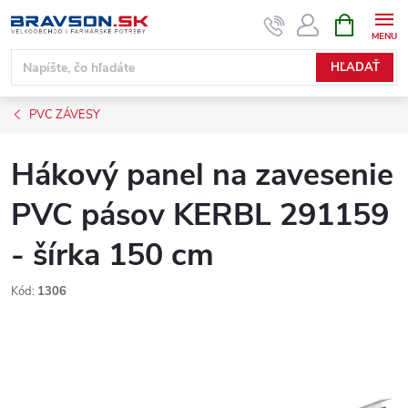
Prejsť
NÁKUPN
KOŠÍK
na
obsah
HĽADAŤ
PVC ZÁVESY
Hákový panel na zavesenie
PVC pásov KERBL 291159
- šírka 150 cm
Kód:
1306