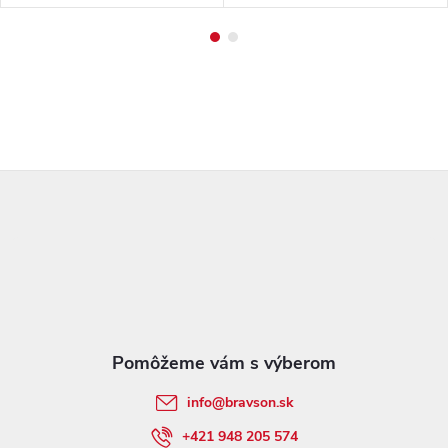
Z
á
p
ä
t
info
@
bravson.sk
i
+421 948 205 574