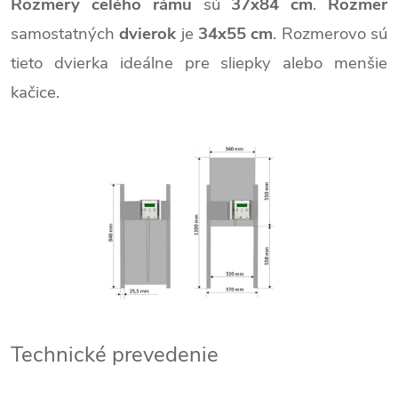
Rozmery celého rámu
sú
37x84 cm
.
Rozmer
samostatných
dvierok
je
34x55 cm
. Rozmerovo sú
tieto dvierka ideálne pre sliepky alebo menšie
kačice.
Technické prevedenie