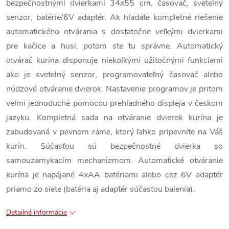
bezpečnostnými dvierkami 34x55 cm, časovač, svetelný
senzor, batérie/6V adaptér. Ak hľadáte kompletné riešenie
automatického otvárania s dostatočne veľkými dvierkami
pre kačice a husi, potom ste tu správne. Automatický
otvárač kurína disponuje niekoľkými užitočnými funkciami
ako je svetelný senzor, programovateľný časovač alebo
núdzové otváranie dvierok. Nastavenie programov je pritom
veľmi jednoduché
pomocou
prehľadného displeja
v českom
jazyku.
Kompletná sada na otváranie dvierok kurína je
zabudovaná v pevnom ráme, ktorý ľahko pripevníte na Váš
kurín. Súčasťou sú bezpečnostné dvierka so
samouzamykacím mechanizmom. Automatické otváranie
kurína je napájané 4xAA batériami alebo cez 6V adaptér
priamo zo siete (batéria aj adaptér súčasťou balenia).
Detailné informácie