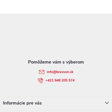
Z
á
p
ä
t
info
@
bravson.sk
i
+421 948 205 574
e
Informácie pre vás