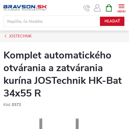
Prejsť
NÁKUPN
KOŠÍK
na
obsah
HĽADAŤ
JOSTECHNIK
Komplet automatického
otvárania a zatvárania
kurína JOSTechnik HK-Bat
34x55 R
Kód:
0372