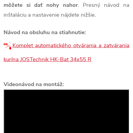
môžete si dať nohy nahor
. Presný návod na
inštaláciu a nastavenie nájdete nižšie.
Návod na obsluhu na stiahnutie:
Komplet automatického otvárania a zatvárania
kurína JOSTechnik HK-Bat 34x55 R
Videonávod na montáž: