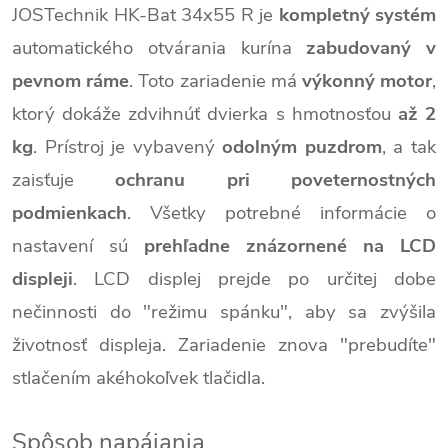
JOSTechnik HK-Bat 34x55 R je
kompletný systém
automatického otvárania kurína
zabudovaný v
pevnom ráme
. Toto zariadenie má
výkonný motor
,
ktorý dokáže zdvihnúť dvierka s hmotnosťou
až 2
kg
. Prístroj je vybavený
odolným puzdrom
, a tak
zaisťuje
ochranu pri poveternostných
podmienkach
. Všetky potrebné informácie o
nastavení sú
prehľadne znázornené na LCD
displeji
. LCD displej prejde po určitej dobe
nečinnosti do "režimu spánku", aby sa zvýšila
životnosť displeja. Zariadenie znova "prebudíte"
stlačením akéhokoľvek tlačidla.
Spôsob napájania