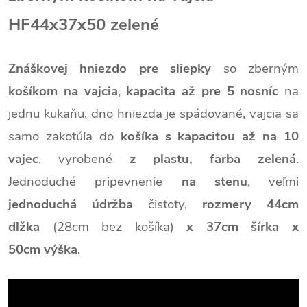
HF44x37x50 zelené
Znáškovej hniezdo pre sliepky
so zberným
košíkom na vajcia
,
kapacita až pre 5 nosníc
na
jednu kukaňu, dno hniezda je spádované, vajcia sa
samo zakotúľa do
košíka s kapacitou až na 10
vajec
, vyrobené
z plastu, farba zelená
.
Jednoduché pripevnenie
na stenu
, veľmi
jednoduchá údržba
čistoty,
rozmery 44cm
dlžka
(28cm bez košíka)
x 37cm šírka x
50cm
výška
.