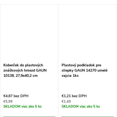
Koberček do plastových
Plastový podkladok pre
znáškových hniezd GAUN
sliepky GAUN 14270 umelé
10138, 27,9x40,2 cm
vajcia 1ks
€4,87 bez DPH
€1,21 bez DPH
€5,99
€1,49
SKLADOM
viac ako 5 ks
SKLADOM
viac ako 5 ks