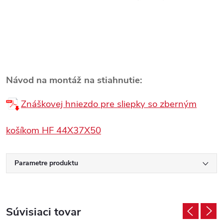
Návod na montáž na stiahnutie:
Znáškovej hniezdo pre sliepky so zberným
košíkom HF 44X37X50
Parametre produktu
Súvisiaci tovar