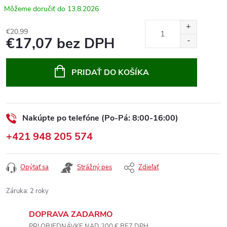
13.8.2026
€20,99
€17,07 bez DPH
Jednotková
cena:
PRIDAŤ DO KOŠÍKA
Nakúpte po telefóne (Po-Pá: 8:00-16:00)
+421 948 205 574
Opýtať sa
Strážný pes
Zdieľať
Záruka
:
2 roky
DOPRAVA ZADARMO
PRI OBJEDNÁVKE NAD 200 € BEZ DPH