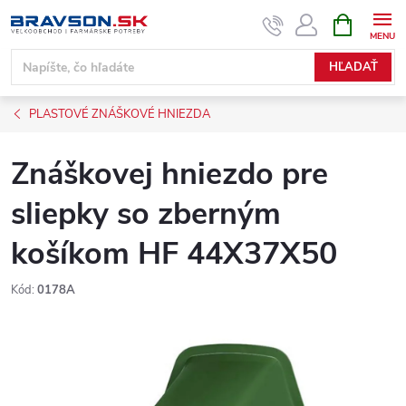
Prejsť
NÁKUPN
KOŠÍK
na
obsah
HĽADAŤ
PLASTOVÉ ZNÁŠKOVÉ HNIEZDA
Znáškovej hniezdo pre
sliepky so zberným
košíkom HF 44X37X50
Kód:
0178A