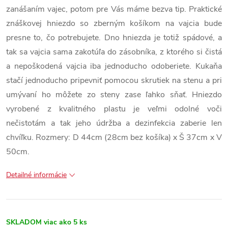
zanášaním vajec, potom pre Vás máme bezva tip. Praktické
znáškovej hniezdo so zberným košíkom na vajcia bude
presne to, čo potrebujete. Dno hniezda je totiž spádové, a
tak sa vajcia sama zakotúľa do zásobníka, z ktorého si čistá
a nepoškodená vajcia iba jednoducho odoberiete. Kukaňa
stačí jednoducho pripevniť pomocou skrutiek na stenu a pri
umývaní ho môžete zo steny zase ľahko sňať. Hniezdo
vyrobené z kvalitného plastu je veľmi odolné voči
nečistotám a tak jeho údržba a dezinfekcia zaberie len
chvíľku. Rozmery: D 44cm (28cm bez košíka) x Š 37cm x V
50cm.
Detailné informácie
SKLADOM
viac ako 5 ks