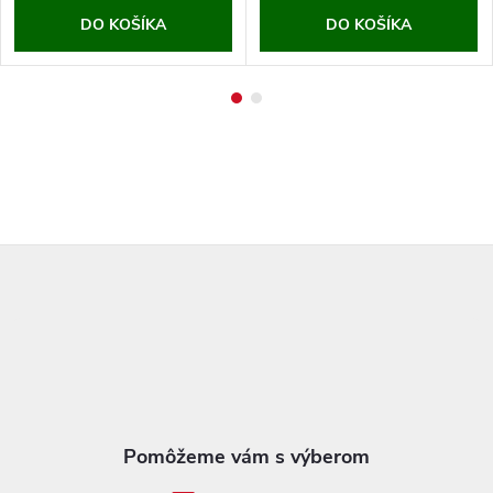
DO KOŠÍKA
DO KOŠÍKA
Z
á
p
ä
t