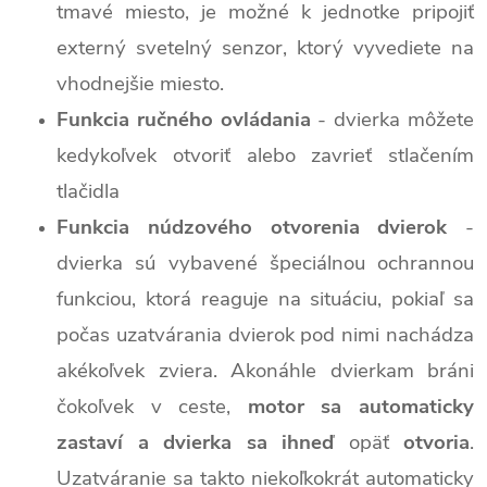
tmavé miesto, je možné k jednotke pripojiť
externý svetelný senzor, ktorý vyvediete na
vhodnejšie miesto.
Funkcia ručného ovládania
- dvierka môžete
kedykoľvek otvoriť alebo zavrieť stlačením
tlačidla
Funkcia núdzového otvorenia dvierok
-
dvierka sú vybavené špeciálnou ochrannou
funkciou, ktorá reaguje na situáciu, pokiaľ sa
počas uzatvárania dvierok pod nimi nachádza
akékoľvek zviera. Akonáhle dvierkam bráni
čokoľvek v ceste,
motor sa automaticky
zastaví a dvierka sa ihneď
opäť
otvoria
.
Uzatváranie sa takto niekoľkokrát automaticky