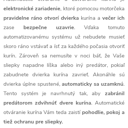
elektronické zariadenie
, ktoré pomocou motorčeka
pravidelne ráno otvorí dvierka
kurína a
večer ich
zase
bezpečne uzavrie
. Vďaka tomuto
automatizovanému systému už nebudete musieť
skoro ráno vstávať a ísť za každého počasia otvoriť
kurín. Zároveň sa nemusíte v noci báť, že Vaše
sliepky napadne líška alebo iný predátor, pokiaľ
zabudnete dvierka kurína zavrieť. Akonáhle sú
dvierka úplne spustené,
automaticky sa uzamknú
.
Tento systém je navrhnutý tak, aby
zabránil
predátorom zdvihnúť dvere kurína
. Automatické
otváranie kurína Vám teda zaistí
pohodlie, pokoj a
tiež ochranu pre sliepky.