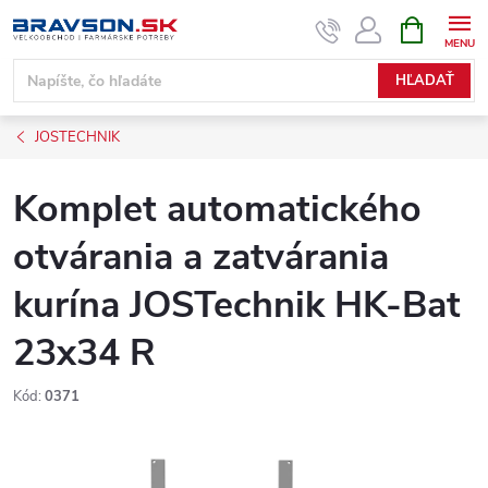
Prejsť
NÁKUPN
KOŠÍK
na
obsah
HĽADAŤ
JOSTECHNIK
Komplet automatického
otvárania a zatvárania
kurína JOSTechnik HK-Bat
23x34 R
Kód:
0371