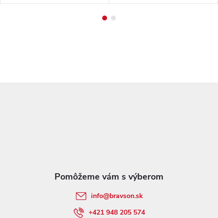
Z
á
p
ä
t
info
@
bravson.sk
i
+421 948 205 574