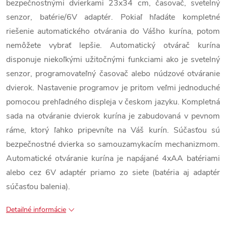
bezpečnostnými dvierkami 23x34 cm, časovač, svetelný
senzor, batérie/6V adaptér. Pokiaľ hľadáte kompletné
riešenie automatického otvárania do Vášho kurína, potom
nemôžete vybrať lepšie. Automatický otvárač kurína
disponuje niekoľkými užitočnými funkciami ako je svetelný
senzor, programovateľný časovač alebo núdzové otváranie
dvierok. Nastavenie programov je pritom veľmi jednoduché
pomocou
prehľadného displeja
v českom jazyku.
Kompletná
sada na otváranie dvierok kurína je zabudovaná v pevnom
ráme, ktorý ľahko pripevníte na Váš kurín. Súčasťou sú
bezpečnostné dvierka so samouzamykacím mechanizmom.
Automatické otváranie kurína je napájané 4xAA batériami
alebo cez 6V adaptér priamo zo siete (batéria aj adaptér
súčasťou balenia).
Detailné informácie