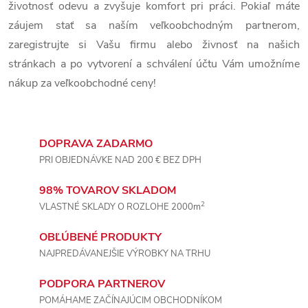
e
životnosť odevu a zvyšuje komfort pri práci. Pokiaľ máte
záujem stať sa naším veľkoobchodným partnerom,
p
zaregistrujte si Vašu firmu alebo živnosť na našich
r
stránkach a po vytvorení a schválení účtu Vám umožníme
nákup za veľkoobchodné ceny!
v
k
y
DOPRAVA ZADARMO
PRI OBJEDNÁVKE NAD 200 € BEZ DPH
v
98% TOVAROV SKLADOM
ý
2
VLASTNÉ SKLADY O ROZLOHE 2000m
p
OBĽÚBENÉ PRODUKTY
i
NAJPREDÁVANEJŠIE VÝROBKY NA TRHU
s
PODPORA PARTNEROV
POMÁHAME ZAČÍNAJÚCIM OBCHODNÍKOM