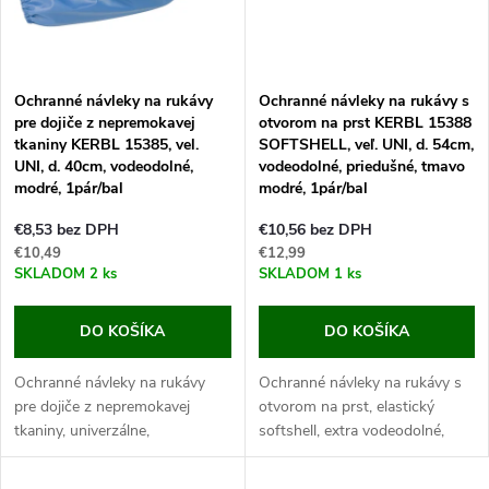
v
Ochranné návleky na rukávy
Ochranné návleky na rukávy s
pre dojiče z nepremokavej
otvorom na prst KERBL 15388
tkaniny KERBL 15385, vel.
SOFTSHELL, veľ. UNI, d. 54cm,
UNI, d. 40cm, vodeodolné,
vodeodolné, priedušné, tmavo
modré, 1pár/bal
modré, 1pár/bal
€8,53 bez DPH
€10,56 bez DPH
€10,49
€12,99
SKLADOM
2 ks
SKLADOM
1 ks
DO KOŠÍKA
DO KOŠÍKA
Ochranné návleky na rukávy
Ochranné návleky na rukávy s
pre dojiče z nepremokavej
otvorom na prst, elastický
tkaniny, univerzálne,
softshell, extra vodeodolné,
vodeodolné, modré, dĺžka 40
priedušné, univerzálne, dĺžka 54
cm, 1 pár.
cm, 1 pár. Objavte ochranné