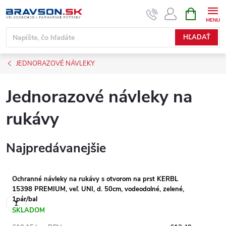
Prejsť
NÁKUPN
KOŠÍK
na
obsah
HĽADAŤ
JEDNORAZOVÉ NÁVLEKY
Jednorazové návleky na
rukávy
Najpredávanejšie
Ochranné návleky na rukávy s otvorom na prst KERBL
15398 PREMIUM, veľ. UNI, d. 50cm, vodeodolné, zelené,
1pár/bal
SKLADOM