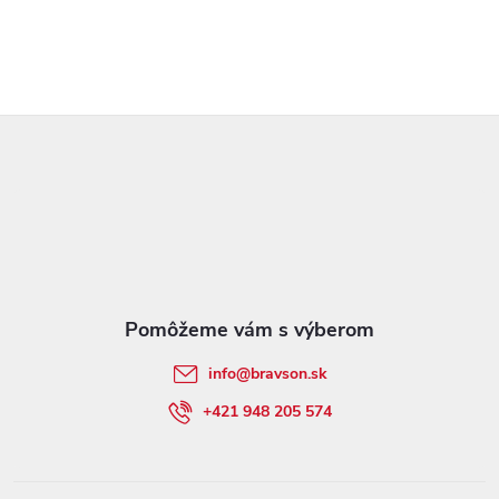
u
Z
á
p
ä
t
info
@
bravson.sk
i
+421 948 205 574
e