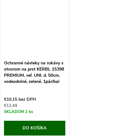
Objavte ochranné návleky na
návleky na rukávy zo...
rukávy navrhnuté...
Ochranné návleky na rukávy s
otvorom na prst KERBL 15398
PREMIUM, veľ. UNI, d. 50cm,
vodeodolné, zelené, 1pár/bal
€10,15 bez DPH
€12,49
SKLADOM
2 ks
DO KOŠÍKA