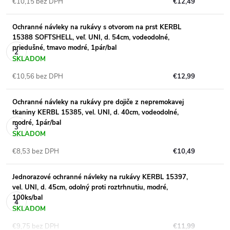
€10,15 bez DPH
€12,49
Ochranné návleky na rukávy s otvorom na prst KERBL
15388 SOFTSHELL, veľ. UNI, d. 54cm, vodeodolné,
priedušné, tmavo modré, 1pár/bal
SKLADOM
€10,56 bez DPH
€12,99
Ochranné návleky na rukávy pre dojiče z nepremokavej
tkaniny KERBL 15385, vel. UNI, d. 40cm, vodeodolné,
modré, 1pár/bal
SKLADOM
€8,53 bez DPH
€10,49
Jednorazové ochranné návleky na rukávy KERBL 15397,
vel. UNI, d. 45cm, odolný proti roztrhnutiu, modré,
100ks/bal
SKLADOM
€9,75 bez DPH
€11,99