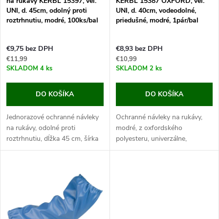
na rukávy KERBL 15397, vel.
KERBL 15387 OXFORD, veľ.
p
UNI, d. 45cm, odolný proti
UNI, d. 40cm, vodeodolné,
p
roztrhnutiu, modré, 100ks/bal
priedušné, modré, 1pár/bal
r
r
€9,75 bez DPH
€8,93 bez DPH
o
€11,99
€10,99
o
SKLADOM
4 ks
SKLADOM
2 ks
d
d
DO KOŠÍKA
DO KOŠÍKA
u
u
Jednorazové ochranné návleky
Ochranné návleky na rukávy,
k
na rukávy, odolné proti
modré, z oxfordského
k
roztrhnutiu, dĺžka 45 cm, šírka
polyesteru, univerzálne,
t
20 cm, hrúbka 0,03 mm,
vodeodolné, priedušné, dĺžka
univerzálné, 100 ks. Objavte
40 cm, 1 pár. Objavte vysoko
t
praktické jednorazové návleky
kvalitné ochranné návleky na
o
na rukávy,...
rukávy, ktoré...
o
v