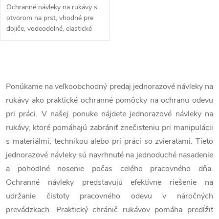
Ochranné návleky na rukávy s
otvorom na prst, vhodné pre
dojiče, vodeodolné, elastické
zakončenie, univerzálne, dĺžka
50 cm, 1 pár. Objavte
vodotesné ochranné návleky na
O
rukávy...
v
Ponúkame na veľkoobchodný predaj jednorazové návleky na
rukávy ako praktické ochranné pomôcky na ochranu odevu
l
pri práci. V našej ponuke nájdete jednorazové návleky na
á
rukávy, ktoré pomáhajú zabrániť znečisteniu pri manipulácii
s materiálmi, technikou alebo pri práci so zvieratami. Tieto
d
jednorazové návleky sú navrhnuté na jednoduché nasadenie
a
a pohodlné nosenie počas celého pracovného dňa.
c
Ochranné návleky predstavujú efektívne riešenie na
udržanie čistoty pracovného odevu v náročných
i
prevádzkach. Praktický chránič rukávov pomáha predĺžiť