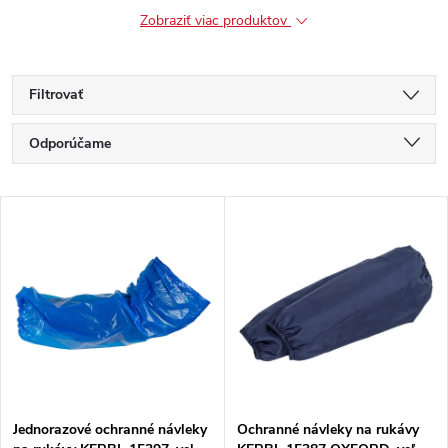
Zobraziť viac produktov
Filtrovať
R
Odporúčame
a
Najlacnejšie
V
Najdrahšie
d
ý
Najpredávanejšie
e
p
Abecedne
n
i
i
s
e
Jednorazové ochranné návleky
Ochranné návleky na rukávy