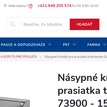
+421 948 205 574
O našej spoločnosti
Blog
Moja objednávka
HĽADAŤ
 PASCE A ODPUDZOVAČE
PET
FARMA
 A KORYTÁ PRE PRASATÁ
Násypné kŕmidlo pre prasiatka trojmiestne
Násypné k
prasiatka
73900 - 1