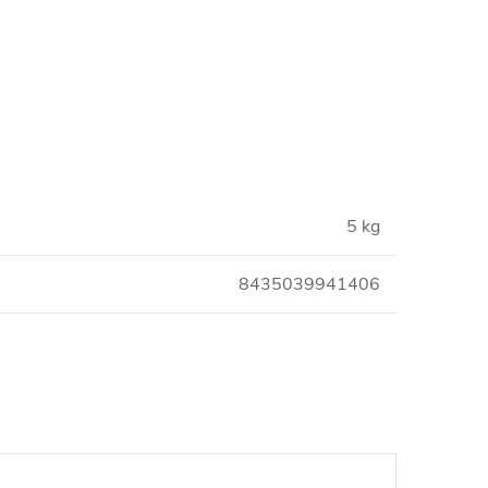
5 kg
8435039941406