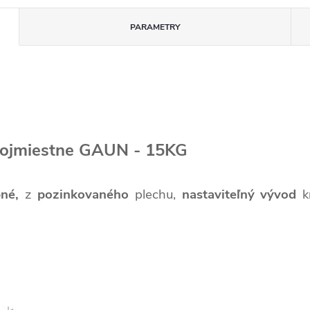
PARAMETRY
trojmiestne GAUN - 15KG
pné,
z
pozinkovaného
plechu,
nastaviteľný vývod
k