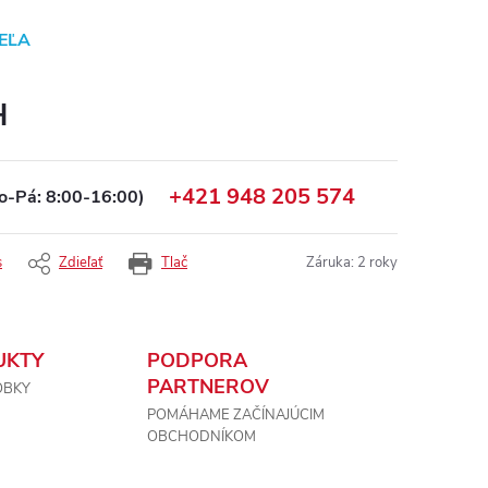
EĽA
H
+421 948 205 574
o-Pá: 8:00-16:00)
s
Zdieľať
Tlač
Záruka
:
2 roky
UKTY
PODPORA
PARTNEROV
OBKY
POMÁHAME ZAČÍNAJÚCIM
OBCHODNÍKOM