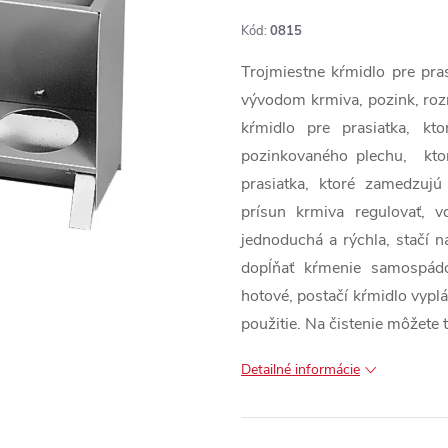
Kód:
0815
Trojmiestne kŕmidlo pre pra
vývodom krmiva, pozink, ro
kŕmidlo pre prasiatka, k
pozinkovaného plechu, ktor
prasiatka, ktoré zamedzujú
prísun krmiva regulovať, v
jednoduchá a rýchla, stačí 
dopĺňať kŕmenie samospád
hotové, postačí kŕmidlo vypl
použitie. Na čistenie môžete 
Detailné informácie