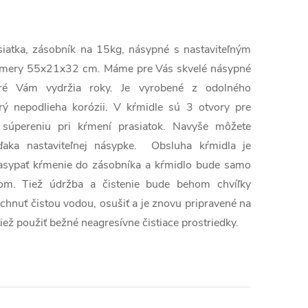
siatka, zásobník na 15kg, násypné s nastaviteľným
zmery 55x21x32 cm. Máme pre Vás skvelé násypné
toré Vám vydržia roky. Je vyrobené z odolného
ý nepodlieha korózii. V kŕmidle sú 3 otvory pre
 súpereniu pri kŕmení prasiatok. Navyše môžete
ďaka nastaviteľnej násypke. Obsluha kŕmidla je
nasypať kŕmenie do zásobníka a kŕmidlo bude samo
om. Tiež údržba a čistenie bude behom chvíľky
áchnuť čistou vodou, osušiť a je znovu pripravené na
tiež použiť bežné neagresívne čistiace prostriedky.