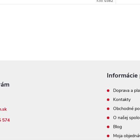
Kód:
0382
Informácie 
Doprava a pla
Kontakty
Obchodné po
n.sk
O našej spolo
5 574
Blog
Moja objedná