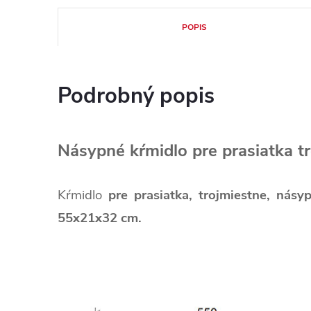
POPIS
Podrobný popis
Násypné kŕmidlo pre prasiatka 
Kŕmidlo
pre prasiatka,
trojmiestne, násy
55x21x32 cm.