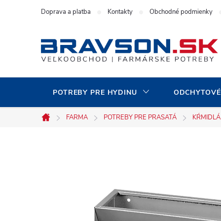
Prejsť
Doprava a platba
Kontakty
Obchodné podmienky
na
obsah
POTREBY PRE HYDINU
ODCHYTOVÉ
FARMA
POTREBY PRE PRASATÁ
KŔMIDLÁ
Domov