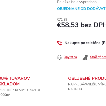
Položka bola vypredaná…
OBJEDNANÉ OD DODÁVAT
€71,99
€58,53 bez DP
Jednotková
cena:
Nakúpte po telefóne (P
Opýtať sa
Strážný pe
98% TOVAROV
OBĽÚBENÉ PROD
SKLADOM
NAJPREDÁVANEJŠIE VÝR
NA TRHU
VLASTNÉ SKLADY O ROZLOHE
2
2000m