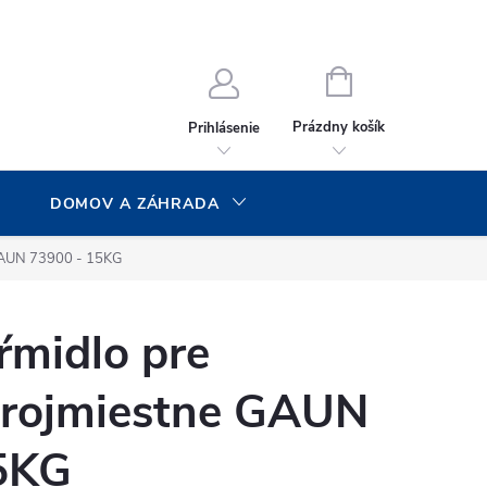
NÁKUPNÝ
KOŠÍK
Prázdny košík
Prihlásenie
DOMOV A ZÁHRADA
 GAUN 73900 - 15KG
ŕmidlo pre
 trojmiestne GAUN
5KG