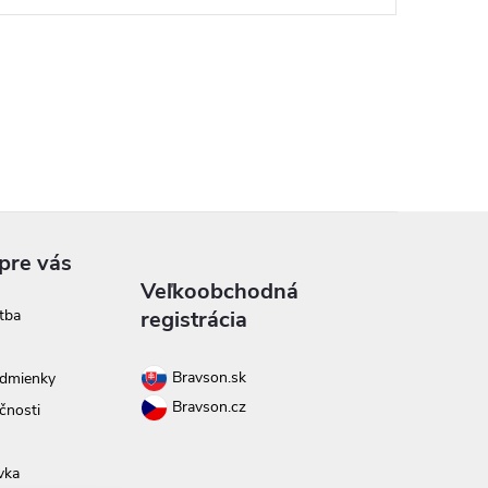
pre vás
Veľkoobchodná
tba
registrácia
Bravson.sk
dmienky
Bravson.cz
čnosti
vka