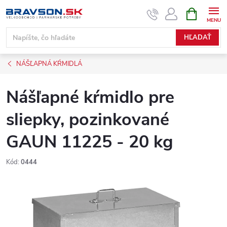
Prejsť
NÁKUPN
KOŠÍK
na
obsah
HĽADAŤ
NÁŠĽAPNÁ KŔMIDLÁ
Nášľapné kŕmidlo pre
sliepky, pozinkované
GAUN 11225 - 20 kg
Kód:
0444