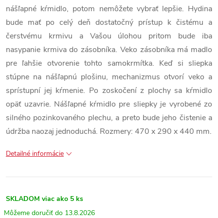
nášľapné kŕmidlo, potom nemôžete vybrať lepšie. Hydina
bude mať po celý deň dostatočný prístup k čistému a
čerstvému krmivu a Vašou úlohou pritom bude iba
nasypanie krmiva do zásobníka. Veko zásobníka má madlo
pre ľahšie otvorenie tohto samokrmítka. Keď si sliepka
stúpne na nášľapnú plošinu, mechanizmus otvorí veko a
sprístupní jej kŕmenie. Po zoskočení z plochy sa kŕmidlo
opäť uzavrie. Nášľapné kŕmidlo pre sliepky je vyrobené zo
silného pozinkovaného plechu, a preto bude jeho čistenie a
údržba naozaj jednoduchá. Rozmery: 470 x 290 x 440 mm.
Detailné informácie
SKLADOM
viac ako 5 ks
13.8.2026