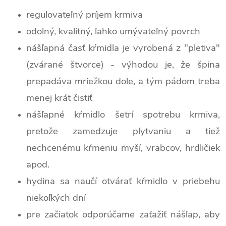
regulovateľný príjem krmiva
odolný, kvalitný, ľahko umývateľný povrch
nášľapná časť kŕmidla je vyrobená z "pletiva"
(zvárané štvorce) - výhodou je, že špina
prepadáva mriežkou dole, a
tým pádom treba
menej krát čistiť
nášľapné kŕmidlo šetrí spotrebu krmiva,
pretože zamedzuje plytvaniu a tiež
nechcenému kŕmeniu myší, vrabcov, hrdličiek
apod.
hydina sa naučí otvárať kŕmidlo v priebehu
niekoľkých dní
pre začiatok odporúčame zaťažiť nášľap, aby