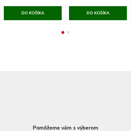
DO KOŠÍKA
DO KOŠÍKA
Z
á
p
ä