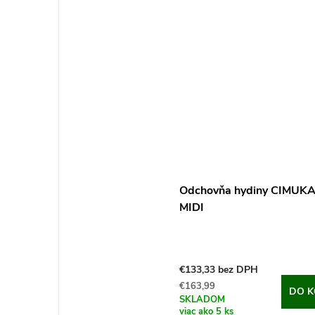
Odchovňa hydiny CIMUK
MIDI
€133,33 bez DPH
€163,99
DO K
SKLADOM
viac ako 5 ks