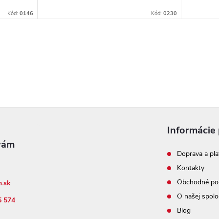
Kód:
0146
Kód:
0230
Informácie 
Doprava a pla
Kontakty
Obchodné po
n.sk
O našej spolo
5 574
Blog