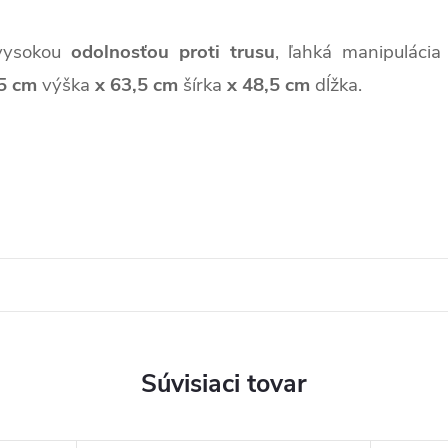
ysokou
odolnosťou proti trusu
, ľahká manipuláci
5 cm
výška
x
63,5
cm
šírka
x 48,5 cm
dĺžka.
Súvisiaci tovar