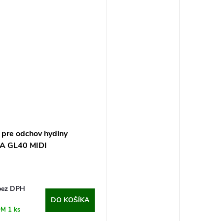
 pre odchov hydiny
A GL40 MIDI
bez DPH
DO KOŠÍKA
OM
1 ks