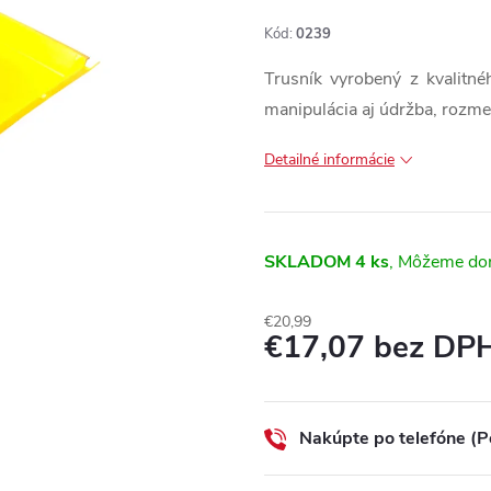
Kód:
0239
Trusník vyrobený z kvalitné
manipulácia aj údržba, rozmer
Detailné informácie
SKLADOM
4 ks
€20,99
€17,07 bez DP
Jednotková
cena:
Nakúpte po telefóne (P