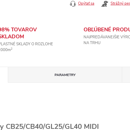
Opýtať sa
Strážný pe
98% TOVAROV
OBĽÚBENÉ PROD
SKLADOM
NAJPREDÁVANEJŠIE VÝR
NA TRHU
VLASTNÉ SKLADY O ROZLOHE
2
2000m
PARAMETRY
ypy CB25/CB40/GL25/GL40 MIDI