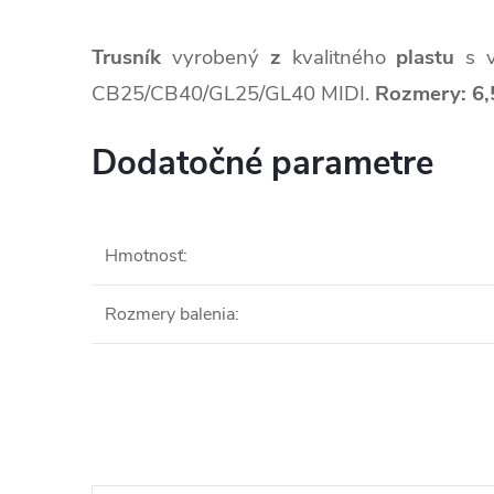
Trusník
vyrobený
z
kvalitného
plastu
s v
CB25/CB40/GL25/GL40 MIDI.
Rozmery:
6,
Dodatočné parametre
Hmotnosť
:
Rozmery balenia
: