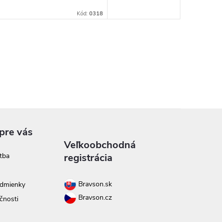
Kód:
0318
pre vás
Veľkoobchodná
tba
registrácia
Bravson.sk
dmienky
Bravson.cz
čnosti