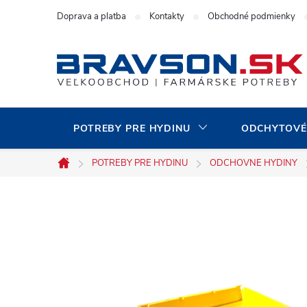
Prejsť
Doprava a platba
Kontakty
Obchodné podmienky
na
obsah
POTREBY PRE HYDINU
ODCHYTOVÉ
POTREBY PRE HYDINU
ODCHOVNE HYDINY
Domov