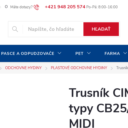
+421 948 205 574
O našej spoločnosti
Blog
Moja objednávka
HĽADAŤ
 PASCE A ODPUDZOVAČE
PET
FARMA
ODCHOVNE HYDINY
PLASTOVÉ ODCHOVNE HYDINY
Trusní
Trusník C
typy CB2
MIDI