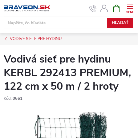
Prejsť
NÁKUPN
KOŠÍK
na
obsah
HĽADAŤ
VODIVÉ SIETE PRE HYDINU
Vodivá sieť pre hydinu
KERBL 292413 PREMIUM,
122 cm x 50 m / 2 hroty
Kód:
0661