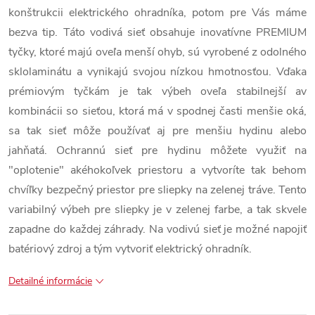
konštrukcii elektrického ohradníka, potom pre Vás máme
bezva tip. Táto vodivá sieť obsahuje inovatívne PREMIUM
tyčky, ktoré majú oveľa menší ohyb, sú vyrobené z odolného
sklolaminátu a vynikajú svojou nízkou hmotnosťou. Vďaka
prémiovým tyčkám je tak výbeh oveľa stabilnejší av
kombinácii so sieťou, ktorá má v spodnej časti menšie oká,
sa tak sieť môže používať aj pre menšiu hydinu alebo
jahňatá. Ochrannú sieť pre hydinu môžete využiť na
"oplotenie" akéhokoľvek priestoru a vytvoríte tak behom
chvíľky bezpečný priestor pre sliepky na zelenej tráve. Tento
variabilný výbeh pre sliepky je v zelenej farbe, a tak skvele
zapadne do každej záhrady. Na vodivú sieť je možné napojiť
batériový zdroj a tým vytvoriť elektrický ohradník.
Detailné informácie