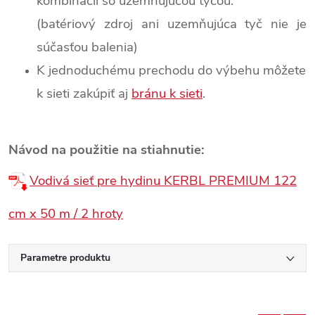
kombinácii so uzemňujúcou tyčou.
(batériový zdroj ani uzemňujúca tyč nie je
súčasťou balenia)
K jednoduchému prechodu do výbehu môžete
k sieti zakúpiť aj
bránu k sieti
.
Návod na použitie na stiahnutie:
Vodivá sieť pre hydinu KERBL PREMIUM 122
cm x 50 m / 2 hroty
Parametre produktu