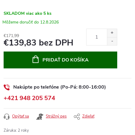
SKLADOM
viac ako 5 ks
12.8.2026
€171,99
€139,83 bez DPH
Jednotková
cena:
PRIDAŤ DO KOŠÍKA
Nakúpte po telefóne (Po-Pá: 8:00-16:00)
+421 948 205 574
Opýtať sa
Strážný pes
Zdieľať
Záruka
:
2 roky