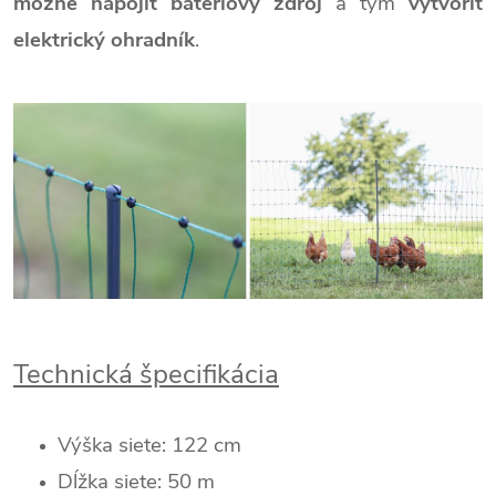
možné napojiť batériový zdroj
a tým
vytvoriť
elektrický ohradník
.
Technická špecifikácia
Výška siete: 122 cm
Dĺžka siete: 50 m