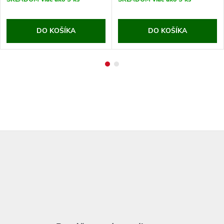
DO KOŠÍKA
DO KOŠÍKA
Z
á
p
ä