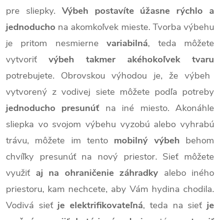
pre sliepky.
Výbeh postavíte úžasne rýchlo a
jednoducho
na akomkoľvek mieste.
Tvorba výbehu
je pritom nesmierne
variabilná
, teda môžete
vytvoriť
výbeh takmer akéhokoľvek tvaru
potrebujete.
Obrovskou výhodou je, že výbeh
vytvorený z vodivej siete môžete podľa potreby
jednoducho presunúť
na iné miesto.
Akonáhle
sliepka vo svojom výbehu vyzobú alebo vyhrabú
trávu, môžete im tento
mobilný výbeh
behom
chvíľky presunúť na nový priestor.
Sieť môžete
využiť
aj na ohraničenie záhradky
alebo iného
priestoru, kam nechcete, aby Vám hydina chodila.
Vodivá sieť
je
elektrifikovateľná
, teda na
sieť
je