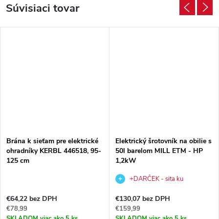
Súvisiaci tovar
Brána k sieťam pre elektrické
Elektrický šrotovník na obilie s
ohradníky KERBL 446518, 95-
50l barelom MILL ETM - HP
125 cm
1,2kW
+DARČEK - sita ku
šrotovníku v hodnote €56,97,-
€64,22 bez DPH
€130,07 bez DPH
€78,99
€159,99
SKLADOM
viac ako 5 ks
SKLADOM
viac ako 5 ks