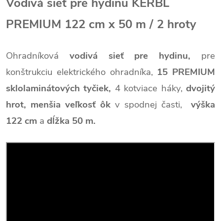
Vodivá sieť pre hydinu KERBL
PREMIUM 122 cm x 50 m / 2 hroty
Ohradníková
vodivá sieť pre hydinu,
pre
konštrukciu elektrického ohradníka,
15 PREMIUM
sklolaminátových tyčiek,
4 kotviace háky,
dvojitý
hrot,
menšia veľkosť ôk
v spodnej časti,
výška
122 cm
a
dĺžka 50 m.