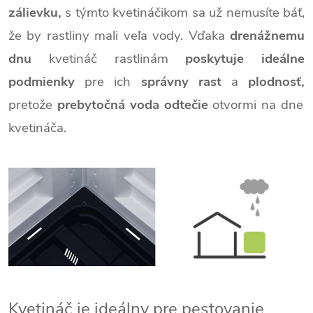
zálievku,
s týmto kvetináčikom sa už nemusíte báť,
že by rastliny mali veľa vody.
Vďaka
drenážnemu
dnu
kvetináč rastlinám
poskytuje ideálne
podmienky
pre ich
správny rast
a
plodnosť,
pretože
prebytočná voda odtečie
otvormi na dne
kvetináča.
Kvetináč je ideálny pre pestovanie