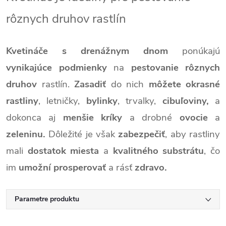
rôznych
druhov rastlín
Kvetináče s drenážnym dnom
ponúkajú
vynikajúce podmienky
na
pestovanie
rôznych
druhov
rastlín.
Zasadiť
do nich
môžete
okrasné
rastliny
, letničky,
bylinky
, trvalky,
cibuľoviny,
a
dokonca aj
menšie kríky
a drobné
ovocie
a
zeleninu.
Dôležité je však
zabezpečiť
, aby rastliny
mali
dostatok miesta
a
kvalitného substrátu
, čo
im
umožní prosperovať
a rásť
zdravo.
Parametre produktu