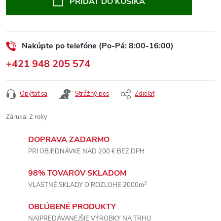
PRIDAŤ DO KOŠÍKA
Nakúpte po telefóne (Po-Pá: 8:00-16:00)
+421 948 205 574
Opýtať sa
Strážný pes
Zdieľať
Záruka
:
2 roky
DOPRAVA ZADARMO
PRI OBJEDNÁVKE NAD 200 € BEZ DPH
98% TOVAROV SKLADOM
2
VLASTNÉ SKLADY O ROZLOHE 2000m
OBĽÚBENÉ PRODUKTY
NAJPREDÁVANEJŠIE VÝROBKY NA TRHU