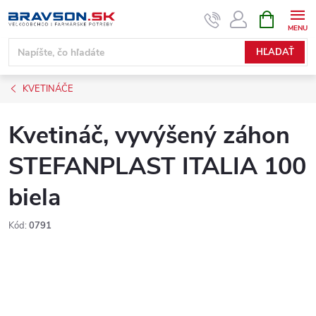
Prejsť
NÁKUPN
KOŠÍK
na
obsah
HĽADAŤ
KVETINÁČE
Kvetináč, vyvýšený záhon
STEFANPLAST ITALIA 100
biela
Kód:
0791