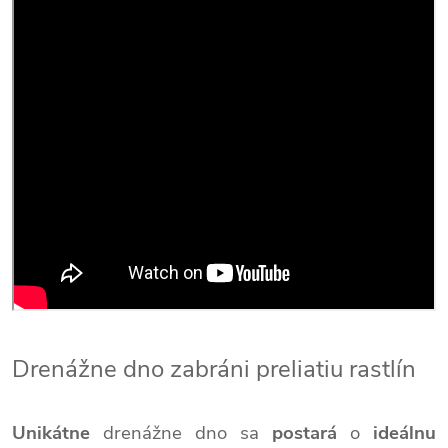
Drenážne dno zabráni preliatiu rastlín
Unikátne
drenážne dno sa
postará
o
ideálnu