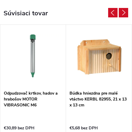
Súvisiaci tovar
Odpudzovač krtkov, hadov a
Búdka hniezdna pre malé
hrabošov MOTOR
vtáctvo KERBL 82955, 21 x 13
VIBRASONIC M6
x 13 cm
€30,89 bez DPH
€5,68 bez DPH