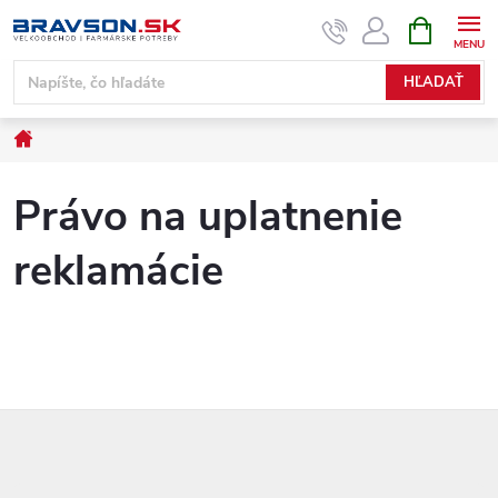
Prejsť
NÁKUPN
KOŠÍK
na
obsah
HĽADAŤ
Domov
Právo na uplatnenie
reklamácie
Z
á