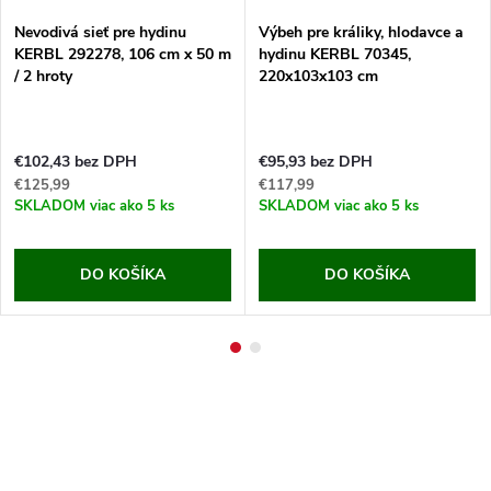
Nevodivá sieť pre hydinu
Výbeh pre králiky, hlodavce a
KERBL 292278, 106 cm x 50 m
hydinu KERBL 70345,
/ 2 hroty
220x103x103 cm
€102,43 bez DPH
€95,93 bez DPH
€125,99
€117,99
SKLADOM
viac ako 5 ks
SKLADOM
viac ako 5 ks
DO KOŠÍKA
DO KOŠÍKA