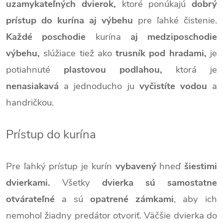
uzamykateľných dvierok,
ktoré ponúkajú
dobrý
prístup do kurína aj výbehu
pre ľahké čistenie.
Každé poschodie
kurína
aj medziposchodie
výbehu,
slúžiace tiež ako
trusník pod hradami,
je
potiahnuté
plastovou podlahou,
ktorá je
nenasiakavá
a jednoducho ju
vyčistíte vodou
a
handričkou.
Prístup do kurína
Pre ľahký prístup je kurín
vybavený
hneď
šiestimi
dvierkami.
Všetky
dvierka sú samostatne
otvárateľné
a sú
opatrené zámkami
, aby ich
nemohol žiadny predátor otvoriť. Väčšie dvierka do