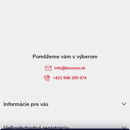
Z
á
p
ä
t
info
@
bravson.sk
i
+421 948 205 574
e
Informácie pre vás
Veľkoobchodná registrácia