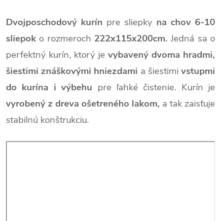
Dvojposchodový kurín
pre sliepky
na chov 6-10
sliepok
o rozmeroch
222x115x200cm.
Jedná sa o
perfektný kurín, ktorý je
vybavený dvoma hradmi,
šiestimi znáškovými hniezdami
a šiestimi
vstupmi
do kurína i výbehu
pre ľahké čistenie. Kurín je
vyrobený z dreva ošetreného lakom,
a tak zaisťuje
stabilnú konštrukciu.