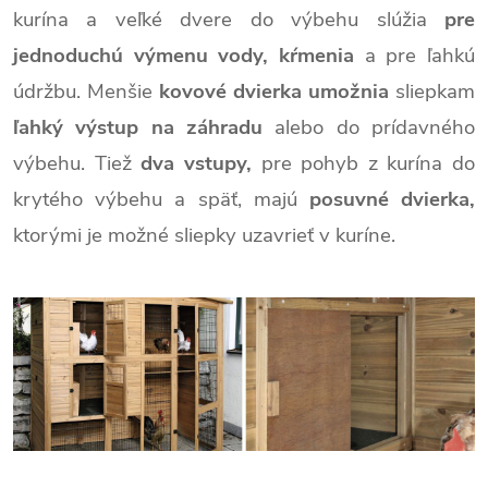
kurína a veľké dvere do výbehu slúžia
pre
jednoduchú výmenu vody, kŕmenia
a pre ľahkú
údržbu. Menšie
kovové dvierka umožnia
sliepkam
ľahký výstup na záhradu
alebo do prídavného
výbehu. Tiež
dva vstupy,
pre pohyb z kurína do
krytého výbehu a späť, majú
posuvné dvierka,
ktorými je možné sliepky uzavrieť v kuríne.