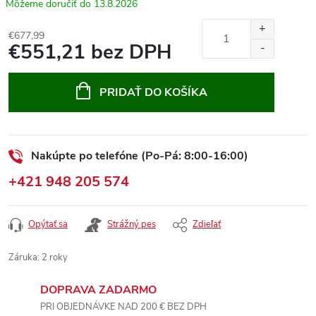
13.8.2026
€677,99
€551,21 bez DPH
Jednotková
cena:
PRIDAŤ DO KOŠÍKA
Nakúpte po telefóne (Po-Pá: 8:00-16:00)
+421 948 205 574
Opýtať sa
Strážný pes
Zdieľať
Záruka
:
2 roky
DOPRAVA ZADARMO
PRI OBJEDNÁVKE NAD 200 € BEZ DPH