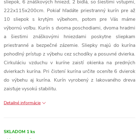
sliepok, 6 znáškových hniezd, 2 bidlá, so šiestimi vstupmi,
222x115x200cm. Pokiaľ hľadáte priestranný kurín pre až
10 sliepok s krytým výbehom, potom pre Vás máme
výbornú voľbu. Kurín s dvoma poschodiami, dvoma hradmi
a šiestimi znáškovými hniezdami poskytne sliepkam
priestranné a bezpečné zázemie. Sliepky majú do kurína
pohodlný prístup z výbehu cez schodíky a posuvné dvierka.
Cirkuláciu vzduchu v kuríne zaistí okienka na predných
dvierkach kurína. Pri čistení kurína určite oceníte 6 dvierok
do výbehu aj kurína. Kurín vyrobený z lakovaného dreva
zaisťuje vysokú stabilitu.
Detailné informácie
SKLADOM
1 ks