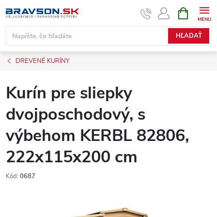
Prejsť
NÁKUPN
KOŠÍK
na
obsah
HĽADAŤ
DREVENÉ KURÍNY
Kurín pre sliepky
dvojposchodový, s
výbehom KERBL 82806,
222x115x200 cm
Kód:
0687