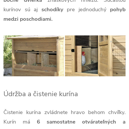
bočné dvierka
znáškových hniezd. Súčasťou
kurínov sú aj
schodíky
pre jednoduchý
pohyb
medzi poschodiami.
Údržba a čistenie kurína
Čistenie kurína zvládnete hravo behom chvíľky.
Kurín má
6 samostatne otvárateľných a