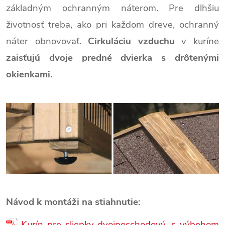
základným ochranným náterom. Pre dlhšiu
životnosť treba, ako pri každom dreve, ochranný
náter obnovovať.
Cirkuláciu vzduchu
v kuríne
zaisťujú dvoje predné dvierka s drôtenými
okienkami.
Návod k montáži na stiahnutie:
Kurín pre sliepky dvojposchodový, s výbehom