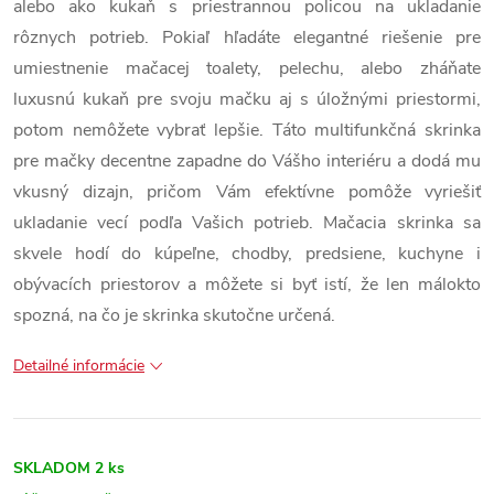
alebo ako kukaň s priestrannou policou na ukladanie
rôznych potrieb. Pokiaľ hľadáte elegantné riešenie pre
umiestnenie mačacej toalety, pelechu, alebo zháňate
luxusnú kukaň pre svoju mačku aj s úložnými priestormi,
potom nemôžete vybrať lepšie. Táto multifunkčná skrinka
pre mačky decentne zapadne do Vášho interiéru a dodá mu
vkusný dizajn, pričom Vám efektívne pomôže vyriešiť
ukladanie vecí podľa Vašich potrieb. Mačacia skrinka sa
skvele hodí do kúpeľne, chodby, predsiene, kuchyne i
obývacích priestorov a môžete si byť istí, že len málokto
spozná, na čo je skrinka skutočne určená.
Detailné informácie
SKLADOM
2 ks