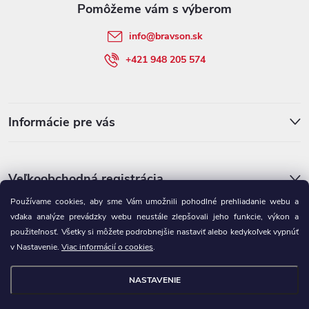
t
info
@
bravson.sk
i
+421 948 205 574
e
Informácie pre vás
Veľkoobchodná registrácia
Používame cookies, aby sme Vám umožnili pohodlné prehliadanie webu a
vďaka analýze prevádzky webu neustále zlepšovali jeho funkcie, výkon a
použiteľnosť. Všetky si môžete podrobnejšie nastaviť alebo kedykoľvek vypnúť
v Nastavenie.
Viac informácií o cookies
.
NASTAVENIE
Copyright 2026
BRAVSON.SK
. Všetky práva vyhradené.
Upraviť
nastavenie cookies