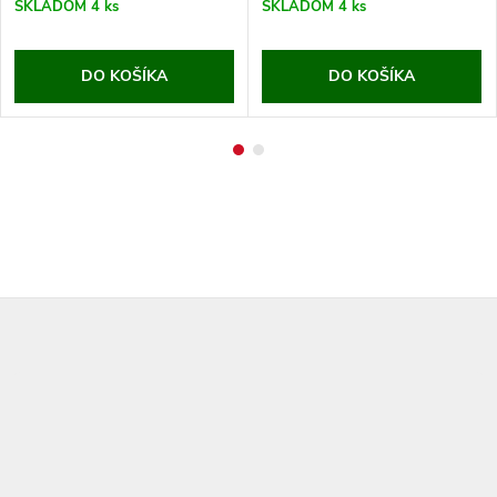
SKLADOM
4 ks
SKLADOM
4 ks
DO KOŠÍKA
DO KOŠÍKA
Z
á
p
ä