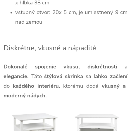
x hĺbka 38 cm
vstupný otvor:
20x 5 cm, je umiestnený 9 cm
nad zemou
Diskrétne, vkusné a nápadité
Dokonalé spojenie
vkusu,
diskrétnosti
a
elegancie.
Táto
štýlová skrinka
sa
ľahko začlení
do
každého interiéru
, ktorému dodá
vkusný a
moderný nádych.