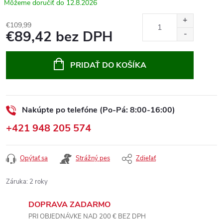
12.8.2026
€109,99
€89,42 bez DPH
Jednotková
cena:
PRIDAŤ DO KOŠÍKA
Nakúpte po telefóne (Po-Pá: 8:00-16:00)
+421 948 205 574
Opýtať sa
Strážný pes
Zdieľať
Záruka
:
2 roky
DOPRAVA ZADARMO
PRI OBJEDNÁVKE NAD 200 € BEZ DPH