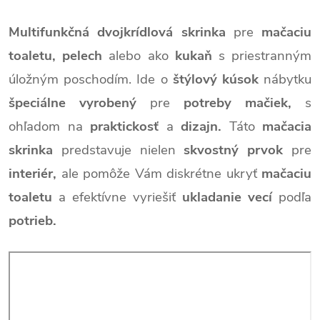
Multifunkčná dvojkrídlová skrinka
pre
mačaciu
toaletu, pelech
alebo ako
kukaň
s
priestranným
úložným poschodím. Ide o
štýlový kúsok
nábytku
špeciálne vyrobený
pre
potreby mačiek,
s
ohľadom na
praktickosť
a
dizajn.
Táto
mačacia
skrinka
predstavuje nielen
skvostný prvok
pre
interiér,
ale pomôže Vám diskrétne ukryť
mačaciu
toaletu
a efektívne vyriešiť
ukladanie vecí
podľa
potrieb.