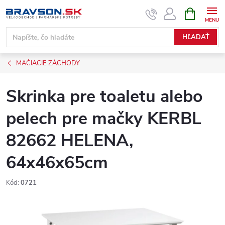
Prejsť
NÁKUPN
KOŠÍK
na
obsah
HĽADAŤ
MAČIACIE ZÁCHODY
Skrinka pre toaletu alebo
pelech pre mačky KERBL
82662 HELENA,
64x46x65cm
Kód:
0721