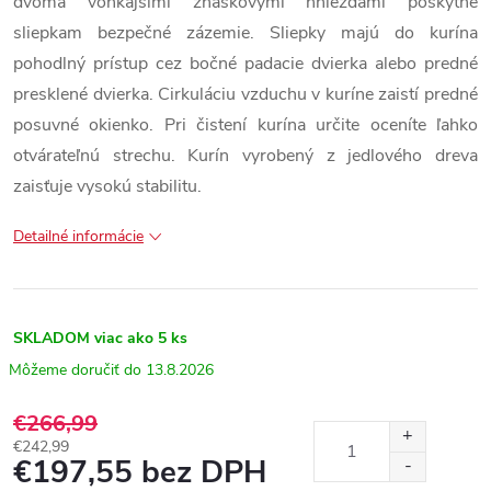
dvoma vonkajšími znáškovými hniezdami poskytne
sliepkam bezpečné zázemie. Sliepky majú do kurína
pohodlný prístup cez bočné padacie dvierka alebo predné
presklené dvierka. Cirkuláciu vzduchu v kuríne zaistí predné
posuvné okienko. Pri čistení kurína určite oceníte ľahko
otvárateľnú strechu. Kurín vyrobený z jedlového dreva
zaisťuje vysokú stabilitu.
Detailné informácie
SKLADOM
viac ako 5 ks
13.8.2026
€266,99
€242,99
€197,55 bez DPH