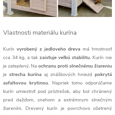
Vlastnosti materiálu kurína
Kurín
vyrobený z jedloveho dreva
má hmotnosť
cca 34 kg, a tak
zaisťuje veľkú stabilitu
. Kurín nie
je zateplený. Na
ochranu proti slnečnému žiareniu
je
strecha kurína
aj znáškových hniezd
pokrytá
asfaltovou krytinou
. Napriek tomu odporúčame
kurín umiestniť pod prístrešok, aby bol chránený
pred dažďom, snehom a extrémnym slnečným
žiarením. Drevený kurín je povrchovo ošetrený