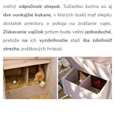
nočný
odpočinok sliepok
. Súčasťou kurína sú aj
dve vonkajšie kukane
, v ktorých budú mať sliepky
dostatok priestoru a pokoja na znášanie vajec.
Získavanie vajíčok
pritom bude veľmi
jednoduché
,
pretože
na
ich
vyzdvihnutie
stačí
iba zdvihnúť
strechu
znáškových hniezd.