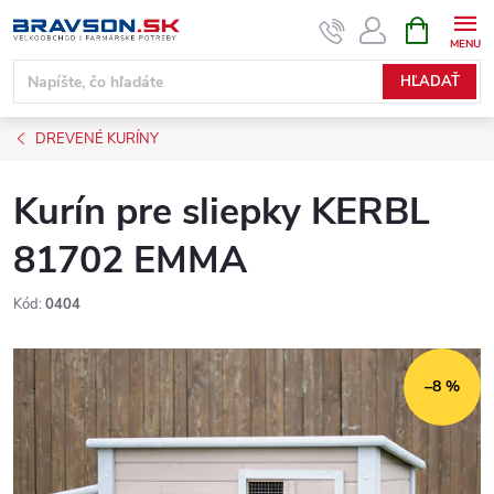
Prejsť
NÁKUPN
KOŠÍK
na
obsah
HĽADAŤ
DREVENÉ KURÍNY
Kurín pre sliepky KERBL
81702 EMMA
Kód:
0404
–8 %