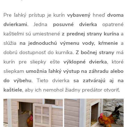
Pre ľahký prístup je kurín
vybavený
hneď
dvoma
dvierkami
. Jedna
posuvné dvierka
opatrené
kaštieľmi sú umiestnené
z prednej strany kurína
a
slúžia
na jednoduchú výmenu vody, kŕmenie
a
dobrú dostupnosť do kurníka.
Z bočnej strany
má
kurín pre sliepky ešte
výklopné dvierka
, ktoré
sliepkam
umožnia ľahký výstup na záhradu alebo
do výbehu
. Tieto dvierka
sa zatvárajú aj na
kaštiele
, aby ich nemohol žiadny predátor otvoriť.