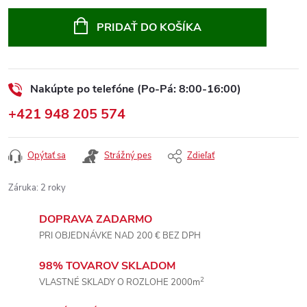
Jednotková
cena:
PRIDAŤ DO KOŠÍKA
Nakúpte po telefóne (Po-Pá: 8:00-16:00)
+421 948 205 574
Opýtať sa
Strážný pes
Zdieľať
Záruka
:
2 roky
DOPRAVA ZADARMO
PRI OBJEDNÁVKE NAD 200 € BEZ DPH
98% TOVAROV SKLADOM
2
VLASTNÉ SKLADY O ROZLOHE 2000m