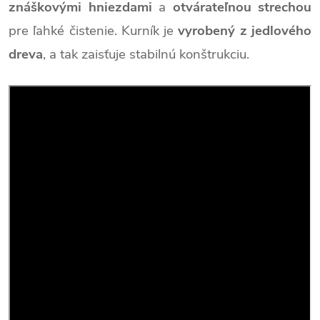
znáškovými hniezdami
a
otvárateľnou strechou
pre ľahké čistenie. Kurník je
vyrobený z jedlového
dreva
, a tak zaisťuje stabilnú konštrukciu.