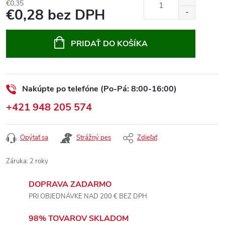
€0,35
€0,28 bez DPH
Jednotková
cena:
PRIDAŤ DO KOŠÍKA
Nakúpte po telefóne (Po-Pá: 8:00-16:00)
+421 948 205 574
Opýtať sa
Strážný pes
Zdieľať
Záruka
:
2 roky
DOPRAVA ZADARMO
PRI OBJEDNÁVKE NAD 200 € BEZ DPH
98% TOVAROV SKLADOM