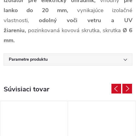
Izolátor pre elektrický ohradník,
vhodný
pre
lanko do 20 mm,
vynikajúce izolačné
vlastnosti,
odolný voči vetru a UV
žiareniu,
pozinkovaná kovová skrutka,
skrutka
Ø
6
mm.
Parametre produktu
Súvisiaci tovar