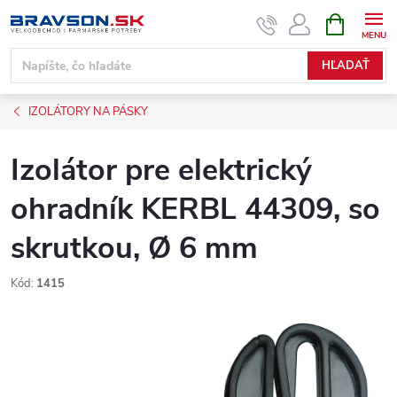
Prejsť
NÁKUPN
KOŠÍK
na
obsah
HĽADAŤ
IZOLÁTORY NA PÁSKY
Izolátor pre elektrický
ohradník KERBL 44309, so
skrutkou, Ø 6 mm
Kód:
1415