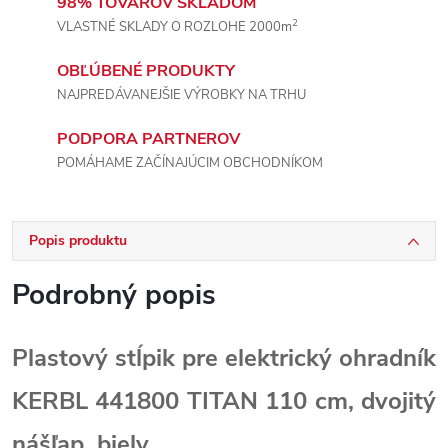
98% TOVAROV SKLADOM
2
VLASTNÉ SKLADY O ROZLOHE 2000m
OBĽÚBENÉ PRODUKTY
NAJPREDÁVANEJŠIE VÝROBKY NA TRHU
PODPORA PARTNEROV
POMÁHAME ZAČÍNAJÚCIM OBCHODNÍKOM
Popis produktu
Podrobný popis
Plastový stĺpik pre elektrický ohradník
KERBL 441800 TITAN 110 cm, dvojitý
nášľap, biely