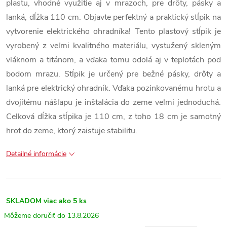
plastu, vhodné využitie aj v mrazoch, pre drôty, pásky a
lanká, dĺžka 110 cm. Objavte perfektný a praktický stĺpik na
vytvorenie elektrického ohradníka! Tento plastový stĺpik je
vyrobený z veľmi kvalitného materiálu, vystužený skleným
vláknom a titánom, a vďaka tomu odolá aj v teplotách pod
bodom mrazu. Stĺpik je určený pre bežné pásky, drôty a
lanká pre elektrický ohradník. Vďaka pozinkovanému hrotu a
dvojitému nášľapu je inštalácia do zeme veľmi jednoduchá.
Celková dĺžka stĺpika je 110 cm, z toho 18 cm je samotný
hrot do zeme, ktorý zaisťuje stabilitu.
Detailné informácie
SKLADOM
viac ako 5 ks
13.8.2026