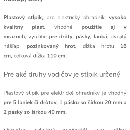
Plastový stĺpik,
pre elektrický ohradník,
vysoko
kvalitný plast,
vhodné
použitie aj v
mrazoch,
využitie
pre drôty, pásky, lanká,
dvojitý
nášľap,
pozinkovaný hrot,
dĺžka hrotu
18
cm,
celková dĺžka
110 cm.
Pre aké druhy vodičov je stĺpik určený
Plastový stĺpik pre elektrické ohradníky je vhodný
pre 5 laniek či drôtov, 1 pásku so šírkou 20 mm a
2 pásky so šírkou 40 mm.