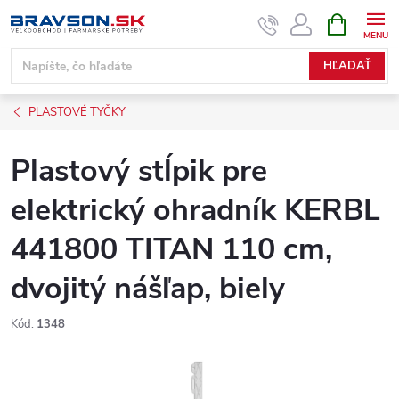
Prejsť
NÁKUPN
KOŠÍK
na
obsah
HĽADAŤ
PLASTOVÉ TYČKY
Plastový stĺpik pre
elektrický ohradník KERBL
441800 TITAN 110 cm,
dvojitý nášľap, biely
Kód:
1348