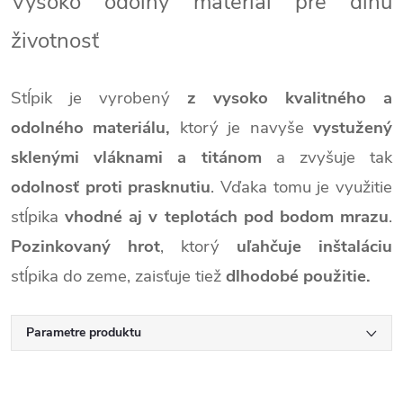
Vysoko odolný materiál pre dlhú
životnosť
Stĺpik je vyrobený
z vysoko kvalitného a
odolného materiálu,
ktorý je navyše
vystužený
sklenými vláknami a titánom
a zvyšuje tak
odolnosť proti prasknutiu
. Vďaka tomu je využitie
stĺpika
vhodné aj v teplotách pod bodom mrazu
.
Pozinkovaný hrot
, ktorý
uľahčuje inštaláciu
stĺpika do zeme, zaisťuje tiež
dlhodobé použitie.
Parametre produktu