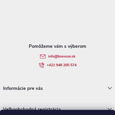
Z
á
p
ä
t
info
@
bravson.sk
i
+421 948 205 574
e
Informácie pre vás
Veľkoobchodná registrácia