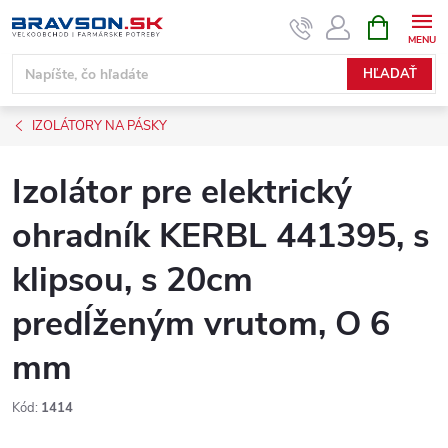
Prejsť
NÁKUPN
KOŠÍK
na
obsah
HĽADAŤ
IZOLÁTORY NA PÁSKY
Izolátor pre elektrický
ohradník KERBL 441395, s
klipsou, s 20cm
predĺženým vrutom, O 6
mm
Kód:
1414