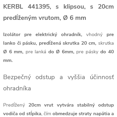
KERBL 441395, s klipsou, s 20cm
predĺženým vrutom, Ø 6 mm
Izolátor pre elektrický ohradník,
vhodný
pre
lanko či pásku,
predĺžená skrutka 20 cm,
skrutka
Ø 6 mm,
pre lanká
do Ø 6mm,
pre pásky
do 40
mm.
Bezpečný odstup a vyššia účinnosť
ohradníka
Predĺžený
20cm vrut vytvára stabilný odstup
vodiča od stĺpika
, čím
obmedzuje straty napätia a