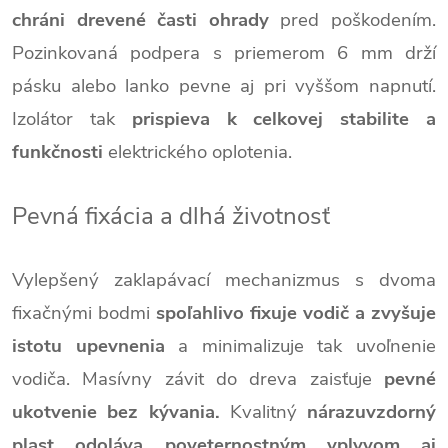
chráni drevené časti ohrady
pred poškodením.
Pozinkovaná podpera s priemerom 6 mm drží
pásku alebo lanko pevne aj pri vyššom napnutí.
Izolátor tak
prispieva k celkovej stabilite a
funkčnosti
elektrického oplotenia.
Pevná fixácia a dlhá životnosť
Vylepšený zaklapávací mechanizmus s dvoma
fixačnými bodmi
spoľahlivo fixuje vodič a zvyšuje
istotu upevnenia
a minimalizuje tak uvoľnenie
vodiča. Masívny závit do dreva zaisťuje
pevné
ukotvenie bez kývania.
Kvalitný
nárazuvzdorný
plast odoláva poveternostným vplyvom aj