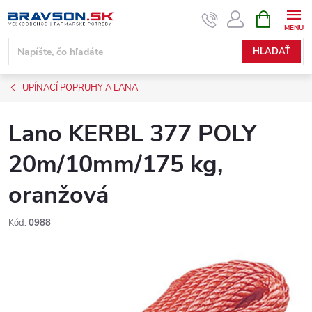
Prejsť
NÁKUPN
KOŠÍK
na
obsah
HĽADAŤ
UPÍNACÍ POPRUHY A LANA
Lano KERBL 377 POLY
20m/10mm/175 kg,
oranžová
Kód:
0988