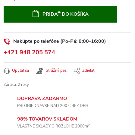
Jednotková
cena:
PRIDAŤ DO KOŠÍKA
Nakúpte po telefóne (Po-Pá: 8:00-16:00)
+421 948 205 574
Opýtať sa
Strážný pes
Zdieľať
Záruka
:
2 roky
DOPRAVA ZADARMO
PRI OBJEDNÁVKE NAD 200 € BEZ DPH
98% TOVAROV SKLADOM
2
VLASTNÉ SKLADY O ROZLOHE 2000m