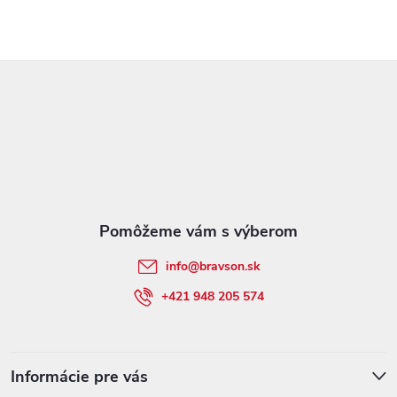
Z
á
p
ä
t
info
@
bravson.sk
i
+421 948 205 574
e
Informácie pre vás