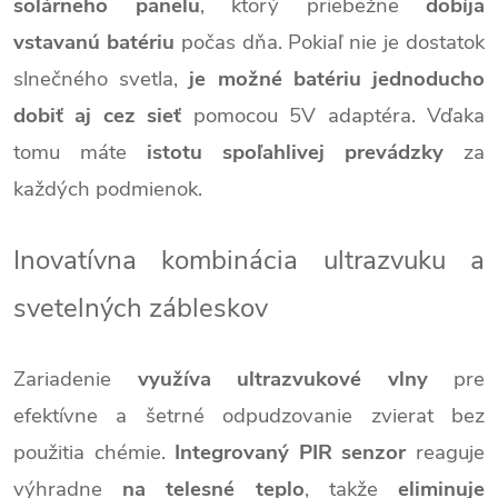
solárneho panelu
, ktorý priebežne
dobíja
vstavanú batériu
počas dňa. Pokiaľ nie je dostatok
slnečného svetla,
je možné batériu jednoducho
dobiť aj cez sieť
pomocou 5V adaptéra. Vďaka
tomu máte
istotu spoľahlivej prevádzky
za
každých podmienok.
Inovatívna kombinácia ultrazvuku a
svetelných zábleskov
Zariadenie
využíva ultrazvukové vlny
pre
efektívne a šetrné odpudzovanie zvierat bez
použitia chémie.
Integrovaný PIR senzor
reaguje
výhradne
na telesné teplo
, takže
eliminuje