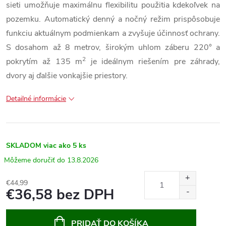
sieti umožňuje maximálnu flexibilitu použitia kdekoľvek na
pozemku. Automatický denný a nočný režim prispôsobuje
funkciu aktuálnym podmienkam a zvyšuje účinnosť ochrany.
S dosahom až 8 metrov, širokým uhlom záberu 220° a
2
pokrytím až 135 m
je ideálnym riešením pre záhrady,
dvory aj ďalšie vonkajšie priestory.
Detailné informácie
SKLADOM
viac ako 5 ks
13.8.2026
€44,99
€36,58 bez DPH
Jednotková
cena:
PRIDAŤ DO KOŠÍKA