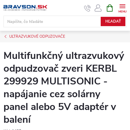
Prejsť
NÁKUPN
KOŠÍK
na
obsah
HĽADAŤ
ULTRAZVUKOVÉ ODPUZOVAČE
Multifunkčný ultrazvukový
odpudzovač zveri KERBL
299929 MULTISONIC -
napájanie cez solárny
panel alebo 5V adaptér v
balení