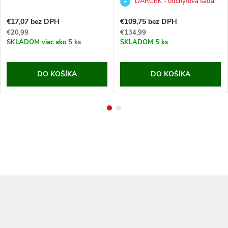
DARČEK - odchytová sada
za €7,99,-
€17,07 bez DPH
€109,75 bez DPH
€20,99
€134,99
SKLADOM
viac ako 5 ks
SKLADOM
5 ks
DO KOŠÍKA
DO KOŠÍKA
Z
á