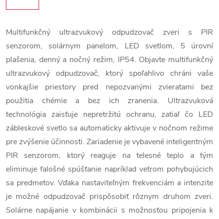
Multifunkčný ultrazvukový odpudzovač zveri s PIR
senzorom, solárnym panelom, LED svetlom, 5 úrovní
plašenia, denný a nočný režim, IP54. Objavte multifunkčný
ultrazvukový odpudzovač, ktorý spoľahlivo chráni vaše
vonkajšie priestory pred nepozvanými zvieratami bez
použitia chémie a bez ich zranenia. Ultrazvuková
technológia zaisťuje nepretržitú ochranu, zatiaľ čo LED
zábleskové svetlo sa automaticky aktivuje v nočnom režime
pre zvýšenie účinnosti. Zariadenie je vybavené inteligentným
PIR senzorom, ktorý reaguje na telesné teplo a tým
eliminuje falošné spúšťanie napríklad vetrom pohybujúcich
sa predmetov. Vďaka nastaviteľným frekvenciám a intenzite
je možné odpudzovač prispôsobiť rôznym druhom zveri.
Solárne napájanie v kombinácii s možnosťou pripojenia k