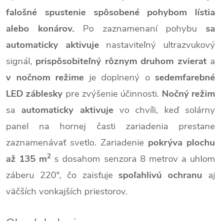
falošné spustenie spôsobené pohybom lístia
alebo konárov.
Po zaznamenaní pohybu
sa
automaticky aktivuje
nastaviteľný ultrazvukový
signál,
prispôsobiteľný rôznym druhom zvierat
a
v nočnom režime
je doplnený o
sedemfarebné
LED záblesky
pre zvýšenie účinnosti.
Nočný režim
sa
automaticky aktivuje
vo chvíli, keď solárny
panel na hornej časti zariadenia prestane
zaznamenávať svetlo. Zariadenie
pokrýva plochu
2
až 135 m
s dosahom senzora 8 metrov a uhlom
záberu 220°, čo zaisťuje
spoľahlivú ochranu
aj
väčších vonkajších priestorov.