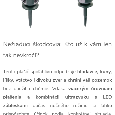
Nežiaduci škodcovia: Kto už k vám len
tak nevkročí?
Tento plašič spoľahlivo odpudzuje
hlodavce, kuny,
líšky, vtáctvo i divokú zver a chráni váš pozemok
bez použitia chémie. Vďaka
viacerým úrovniam
plašenia a kombinácii ultrazvuku s LED
zábleskami
počas nočného režimu si ľahko
prispôsobíte účinok podľa konkrétnej situácie.