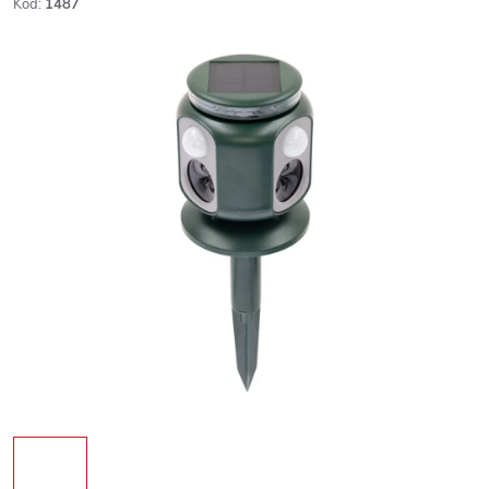
Kód:
1487