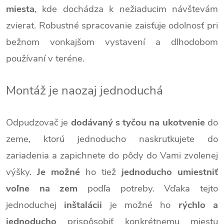
miesta
, kde dochádza k nežiaducim návštevám
zvierat. Robustné spracovanie zaisťuje odolnosť pri
bežnom vonkajšom vystavení a dlhodobom
používaní v teréne.
Montáž je naozaj jednoduchá
Odpudzovač je
dodávaný s tyčou na ukotvenie
do
zeme, ktorú jednoducho naskrutkujete do
zariadenia a zapichnete do pôdy do Vami zvolenej
výšky.
Je možné
ho tiež
jednoducho umiestniť
voľne na zem
podľa potreby. Vďaka tejto
jednoduchej
inštalácii
je možné ho
rýchlo a
jednoducho
prispôsobiť konkrétnemu miestu