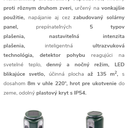
proti rôznym druhom zveri,
určený na
vonkajšie
použitie,
napájanie aj cez
zabudovaný solárny
panel,
prepínateľných
5 typov
plašenia,
nastaviteľná intenzita
plašenia,
inteligentná
ultrazvuková
technológia,
detektor pohybu
reagujúci na
svetelné teplo,
denný a nočný režim,
LED
2
blikajúce svetlo,
účinná plocha
až 135 m
,
s
dosahom
8m v uhle 220°,
hrot pre ukotvenie
do
zeme,
odolný
plastový kryt s IP54.