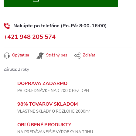
Nakúpte po telefóne (Po-Pá: 8:00-16:00)
+421 948 205 574
Opýtať sa
Strážný pes
Zdieľať
Záruka
:
2 roky
DOPRAVA ZADARMO
PRI OBJEDNÁVKE NAD 200 € BEZ DPH
98% TOVAROV SKLADOM
2
VLASTNÉ SKLADY O ROZLOHE 2000m
OBĽÚBENÉ PRODUKTY
NAJPREDÁVANEJŠIE VÝROBKY NA TRHU