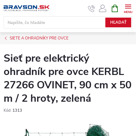
Prejsť
NÁKUPN
KOŠÍK
na
obsah
HĽADAŤ
SIETE A OHRADNÍKY PRE OVCE
Sieť pre elektrický
ohradník pre ovce KERBL
27266 OVINET, 90 cm x 50
m / 2 hroty, zelená
Kód:
1313