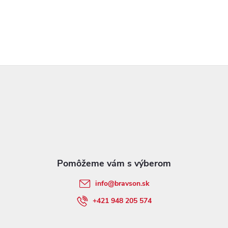
Z
á
p
ä
t
info
@
bravson.sk
i
+421 948 205 574