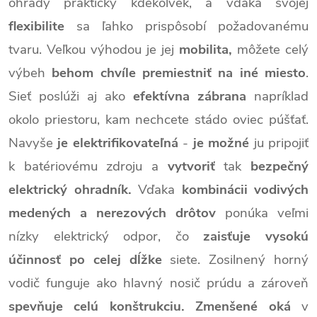
ohrady prakticky kdekoľvek, a vďaka svojej
flexibilite
sa ľahko prispôsobí požadovanému
tvaru. Veľkou výhodou je jej
mobilita,
môžete celý
výbeh
behom chvíle premiestniť na iné miesto
.
Sieť poslúži aj ako
efektívna zábrana
napríklad
okolo priestoru, kam nechcete stádo oviec púšťať.
Navyše
je elektrifikovateľná
-
je možné
ju pripojiť
k batériovému zdroju a
vytvoriť
tak
bezpečný
elektrický ohradník.
Vďaka
kombinácii vodivých
medených a nerezových drôtov
ponúka veľmi
nízky elektrický odpor, čo
zaisťuje vysokú
účinnosť po celej dĺžke
siete. Zosilnený horný
vodič funguje ako hlavný nosič prúdu a zároveň
spevňuje celú konštrukciu.
Zmenšené oká
v