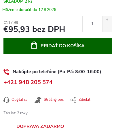
SKLADOM
2 ks
12.8.2026
€117,99
€95,93 bez DPH
Jednotková
cena:
PRIDAŤ DO KOŠÍKA
Nakúpte po telefóne (Po-Pá: 8:00-16:00)
+421 948 205 574
Opýtať sa
Strážný pes
Zdieľať
Záruka
:
2 roky
DOPRAVA ZADARMO