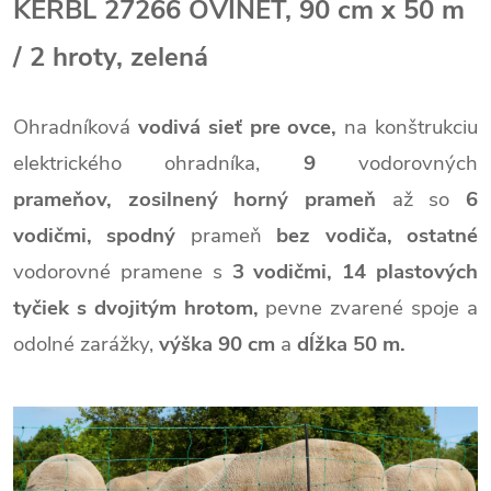
KERBL 27266 OVINET, 90 cm x 50 m
/ 2 hroty, zelená
Ohradníková
vodivá sieť pre ovce,
na konštrukciu
elektrického ohradníka,
9
vodorovných
prameňov,
zosilnený horný prameň
až so
6
vodičmi,
spodný
prameň
bez vodiča,
ostatné
vodorovné pramene s
3 vodičmi,
14 plastových
tyčiek s dvojitým hrotom,
pevne zvarené spoje a
odolné zarážky,
výška 90 cm
a
dĺžka 50 m.