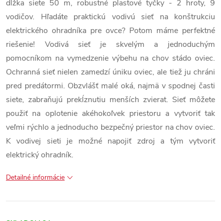
dĺžka siete 50 m, robustné plastové tyčky - 2 hroty, 9
vodičov. Hľadáte praktickú vodivú sieť na konštrukciu
elektrického ohradníka pre ovce? Potom máme perfektné
riešenie! Vodivá sieť je skvelým a jednoduchým
pomocníkom na vymedzenie výbehu na chov stádo oviec.
Ochranná sieť nielen zamedzí úniku oviec, ale tiež ju chráni
pred predátormi. Obzvlášť malé oká, najmä v spodnej časti
siete, zabraňujú prekĺznutiu menších zvierat. Sieť môžete
použiť na oplotenie akéhokoľvek priestoru a vytvoriť tak
veľmi rýchlo a jednoducho bezpečný priestor na chov oviec.
K vodivej sieti je možné napojiť zdroj a tým vytvoriť
elektrický ohradník.
Detailné informácie