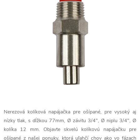
Nerezová kolíková napájačka pre ošípané, pre vysoký aj
nízky tlak, s dĺžkou 77mm, Ø závitu 3/4", Ø niplu 3/4", Ø
kolíka 12 mm. Objavte skvelú kolíkovú napájačku pre
ošípané z našej ponuky, ktorá uľahčí chov ako vo fázach