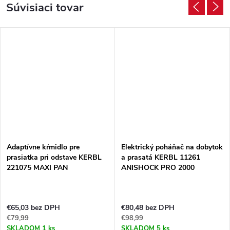
Súvisiaci tovar
Adaptívne kŕmidlo pre
Elektrický poháňač na dobytok
prasiatka pri odstave KERBL
a prasatá KERBL 11261
221075 MAXI PAN
ANISHOCK PRO 2000
€65,03 bez DPH
€80,48 bez DPH
€79,99
€98,99
SKLADOM
1 ks
SKLADOM
5 ks