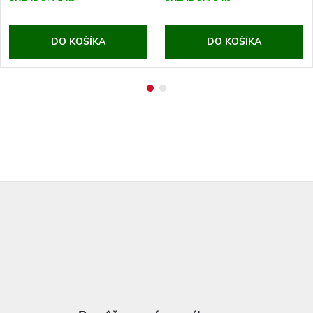
DO KOŠÍKA
DO KOŠÍKA
Z
á
p
ä