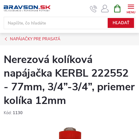
Prejsť
NÁKUPN
KOŠÍK
na
obsah
HĽADAŤ
NAPÁJAČKY PRE PRASATÁ
Nerezová kolíková
napájačka KERBL 222552
- 77mm, 3/4”-3/4”, priemer
kolíka 12mm
Kód:
1130