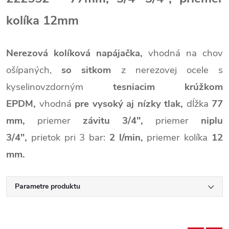
kolíka 12mm
Nerezová kolíková napájačka,
vhodná na chov
ošípaných,
so sitkom
z nerezovej ocele
s
kyselinovzdorným
tesniacim krúžkom
EPDM,
vhodná
pre vysoký aj nízky tlak,
dĺžka
77
mm,
priemer
závitu 3/4",
priemer
niplu
3/4",
prietok pri 3 bar:
2 l/min,
priemer kolíka
12
mm.
Parametre produktu