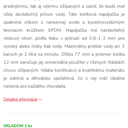
predvýkrmu, tak aj výkrmu ošípaných a zaistí, že budú mať
vždy dostatočný prísun vody. Táto kolíková napájačka je
opatrená sitkom z nerezovej ocele a kyselinovzdorným
tesniacim krúžkom EPDM. Napájačka má nastaviteľný
vtokový otvor, podľa tlaku v potrubí od 0,8-1-2 mm pre
vysoký alebo nízky tlak vody. Maximálny prietok vody pri 3
baroch je 2 litra za minútu. Dĺžka 77 mm a priemer kolíka
12 mm zaručuje jej univerzálne použitie v rôznych štádiách
chovu ošípaných. Vďaka konštrukcii a kvalitnému materiálu
je odolná a dlhodobo spoľahlivá, čo z nej robí ideálne
riešenie pre každého chovateľa.
Detailné informácie
SKLADOM
1 ks