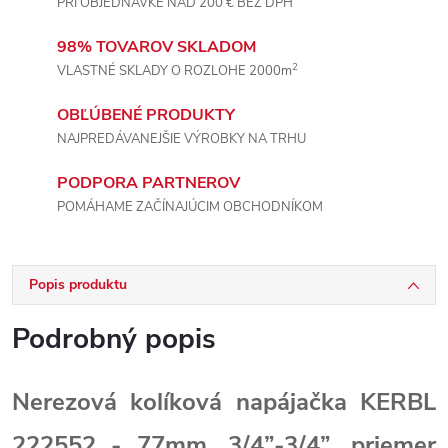
PRI OBJEDNÁVKE NAD 200 € BEZ DPH
98% TOVAROV SKLADOM
2
VLASTNÉ SKLADY O ROZLOHE 2000m
OBĽÚBENÉ PRODUKTY
NAJPREDÁVANEJŠIE VÝROBKY NA TRHU
PODPORA PARTNEROV
POMÁHAME ZAČÍNAJÚCIM OBCHODNÍKOM
Popis produktu
Podrobný popis
Nerezová kolíková napájačka KERBL
222552 - 77mm, 3/4”-3/4”, priemer